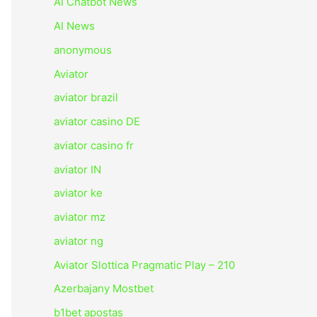
AI Chatbot News
AI News
anonymous
Aviator
aviator brazil
aviator casino DE
aviator casino fr
aviator IN
aviator ke
aviator mz
aviator ng
Aviator Slottica Pragmatic Play – 210
Azerbajany Mostbet
b1bet apostas