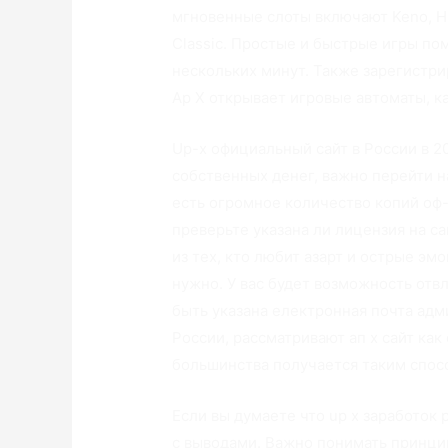
мгновенные слоты включают Keno, Hilo,
Classic. Простые и быстрые игры по
нескольких минут. Также зарегистр
Ap X открывает игровые автоматы, к
Up-x официальный сайт в России в 20
собственных денег, важно перейти н
есть огромное количество копий оф-с
преверьте указана ли лицензия на са
из тех, кто любит азарт и острые эмо
нужно. У вас будет возможность отвл
быть указана електронная почта адм
России, рассматривают ап х сайт как
большинства получается таким спосо
Если вы думаете что up x заработок 
с выводами. Важно понимать принци