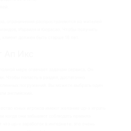
лей.
ра, ограничения распространяются на жителей
рландов, Израиля и Кюрасао. Чтобы получить
o, клиент должен быть старше 18 лет.
 Ап Икс
полной мере отвечает задачам сервиса. Он
ии. Чтобы попасть в раздел, достаточно
исленных погружений. Вы можете выбрать один
или английский.
ество юных игроков имеют желание up-x играть
аи когда они забывают соблюдать правила
 что up-x заработок в интернете, это очень