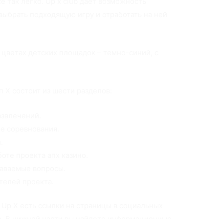
се так легко. Up x club дает возможность
 выбрать подходящую игру и отработать на ней
цветах детских площадок – темно-синий, с
 Х состоит из шести разделов:
азвлечений.
е соревнования.
.
оте проекта апх казино.
даваемые вопросы.
телей проекта.
 Up X есть ссылки на страницы в социальных
gram. В нижней части вы найдете информационные