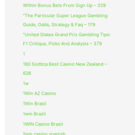
Within Bonus Bets From Sign Up – 329
"The Particular Super League Gambling
Guide, Odds, Strategy & Faq – 179
"United States Grand Prix Gambling Tips:
F1 Critique, Picks And Analysis – 379
1
180 Slottica Best Casino New Zealand –
628
1w
1Win AZ Casino
1Win Brasil
1win Brazil
1WIN Casino Brasil
1win casino spanish