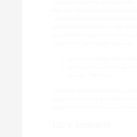
сделать, это войти в систему Ап Икс
веб-сайт. Клуб доступен с различны
заведении несложно, если следоват
предпочитают заходить на сайт через
и т.д. Служба поддержки поможет, е
Существует 2 метода авторизации:
через стандартную форму (лог
через социальные сети (вы вход
"Яндекс", "Twitter").
Если у вас возникли проблемы с вхо
поддержки ресурса, и квалифициров
трудности и ответят на ваши вопросы
Up x зеркало