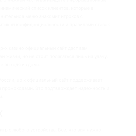
динамический список клиентов, которые в
нительное меню знакомит игроков с
итикой конфиденциальности и правилами ставок
up-x казино официальный сайт даст вам
й жизни, но не стоит полагаться лишь на удачу.
е выходя из дома.
России, up x официальный сайт поддерживает
и промокодами. Это подтверждает надежность и
и.
X
игр с любого устройства. Все, что вам нужно