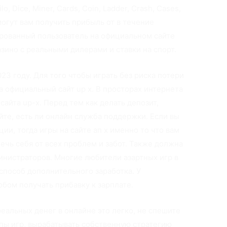
 Dice, Miner, Cards, Coin, Ladder, Crash, Cases,
могут вам получить прибыль от в течение
ированный пользователь на официальном сайте
азино с реальными дилерами и ставки на спорт.
23 году. Для того чтобы играть без риска потери
а официальный сайт up x. В просторах интернета
айта up-x. Перед тем как делать депозит,
йте, есть ли онлайн служба поддержки. Если вы
ции, тогда игры на сайте ап х именно то что вам
ечь себя от всех проблем и забот. Также должна
инистраторов. Многие любители азартных игр в
 способ дополнительного заработка. У
бом получать прибавку к зарплате.
реальных денег в онлайне это легко, не спешите
пы игр, вырабатывать собственную стратегию