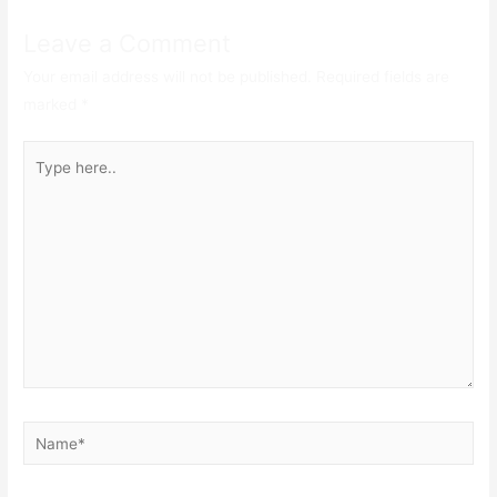
Leave a Comment
Your email address will not be published.
Required fields are
marked
*
Type
here..
Name*