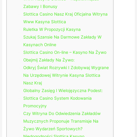
Zabawy I Bonusy
Slottica Casino Nasz Kraj Oficjalna Witryna
Www Kasyna Slottica
Ruletka W Propozycji Kasyna
Szukaj Szansie Na Darmowe Zakłady W
Kasynach Online
Slottica Casino On-line – Kasyno Na Żywo
Obejmij Zakłady Na Żywo:
Odkryj Świat Rozrywki I Zdobywaj Wygrane
Na Urzędowej Witrynie Kasyna Slottica
Nasz Kraj
Globalny Zasięg I Wielojęzyczna Podest:
Slottica Casino System Kodowania
Promocyjny
Czy Witryna Do Odwiedzenia Zakładów
Muzycznych Proponuje Transmisje Na
Żywo Wydarzeń Sportowych?
Niedogodności Slottica Kasyno