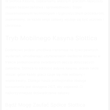
W Slottica Kasyno, zapewniamy własnym graczom najwyższy
stopień bezpieczeństwa i sprawiedliwości. Dzięki
zaawansowanym technologiom i rygorystycznym procedurom,
zapewniamy, że każda sesja zabawy wydaje się być uczciwa i
chroniona.
Tryb Mobilnego Kasyna Slottica
Dodatkowo podest umożliwia transmisje na żywo pewnych
wydarzeń, umożliwiając użytkownikom śledzenie działaniu w
trakcie podejmowania świadomych decyzji dotyczących
zakładów. Slottica to odrzucić jedynie kasyno, jednak także
obszar, gdzie każdy gracz czuje się mile widziany i
wspierawany. Dlatego nasza profesjonalna obsługa
konsumenta jest dostępna 24/7, aby zapewnić Ci
najkorzystniejsze doświadczenie zabawy.
Bądź Mogę Zaufać Spółce Slottica