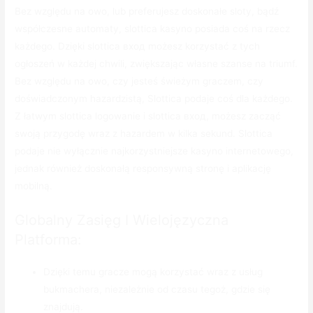
Bez względu na owo, lub preferujesz doskonałe sloty, bądź
współczesne automaty, slottica kasyno posiada coś na rzecz
każdego. Dzięki slottica вход możesz korzystać z tych
ogłoszeń w każdej chwili, zwiększając własne szanse na triumf.
Bez względu na owo, czy jesteś świeżym graczem, czy
doświadczonym hazardzistą, Slottica podaje coś dla każdego.
Z łatwym slottica logowanie i slottica вход, możesz zacząć
swoją przygodę wraz z hazardem w kilka sekund. Slottica
podaje nie wyłącznie najkorzystniejsze kasyno internetowego,
jednak również doskonałą responsywną stronę i aplikację
mobilną.
Globalny Zasięg I Wielojęzyczna
Platforma:
Dzięki temu gracze mogą korzystać wraz z usług
bukmachera, niezależnie od czasu tegoż, gdzie się
znajdują.