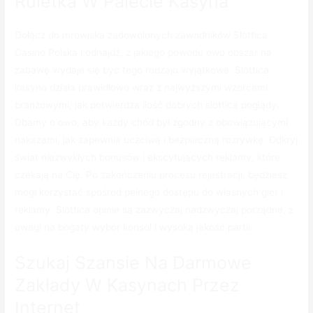
Ruletka W Palecie Kasyna
Dołącz do mrowiska zadowolonych zawodników Slottica
Casino Polska i odnajdź, z jakiego powodu owo obszar na
zabawę wydaje się być tego rodzaju wyjątkowe. Slottica
kasyno działa prawidłowo wraz z najwyższymi wzorcami
branżowymi, jak potwierdza ilość dobrych slottica poglądy.
Dbamy o owo, aby każdy chód był zgodny z obowiązującymi
nakazami, jak zapewnia uczciwą i bezpieczną rozrywkę. Odkryj
świat niezwykłych bonusów i ekscytujących reklamy, które
czekają na Cię. Po zakończeniu procesu rejestracji, będziesz
mógł korzystać spośród pełnego dostępu do własnych gier i
reklamy. Slottica opinie są zazwyczaj nadzwyczaj porządne, z
uwagi na bogaty wybór konsol i wysoką jakość partii.
Szukaj Szansie Na Darmowe
Zakłady W Kasynach Przez
Internet