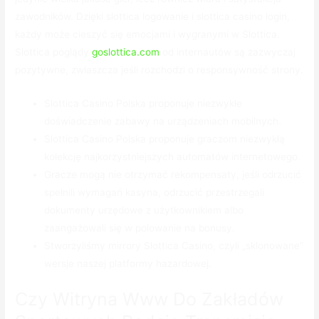
zawodników. Dzięki slottica logowanie i slottica casino login,
każdy może cieszyć się emocjami i wygranymi w Slottica.
Slottica poglądy
goslottica.com
od internautów są zazwyczaj
pozytywne, zwłaszcza jeśli rozchodzi o responsywność strony.
Slottica Casino Polska proponuje niezwykłe
doświadczenie zabawy na urządzeniach mobilnych.
Slottica Casino Polska proponuje graczom niezwykłą
kolekcję najkorzystniejszych automatów internetowego.
Gracze mogą nie otrzymać rekompensaty, jeśli odrzucić
spełnili wymagań kasyna, odrzucić przestrzegali
dokumenty urzędowe z użytkownikiem albo
zaangażowali się w polowanie na bonusy.
Stworzyliśmy mirrory Slottica Casino, czyli „sklonowane”
wersje naszej platformy hazardowej.
Czy Witryna Www Do Zakładów