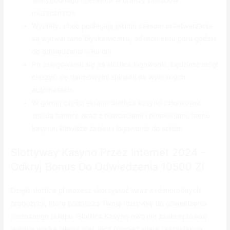
muzycznych.
Wypłaty, choć podlegają jakimś czasom przetwarzania,
są wytwarzane błyskawicznie, od momentu paru godzin
do odwiedzenia kilku dni.
Po zalogowaniu się na slottica logowanie, będziesz mógł
cieszyć się darmowymi spinami na wybranych
automatach.
W górnej części ekranu Slottica kasyno członkowie
znajdą banery wraz z nowościami i promocjami, menu
kasyna, klawisze zapisu i logowania do opisie.
Slottyway Kasyno Przez Internet 2024 –
Odkryj Bonus Do Odwiedzenia 10500 Zł
Dzięki slottica pl możesz skorzystać wraz z różnorodnych
propozycji, które podnoszą Twoją rozrywkę do odwiedzenia
nieznanego pułapu. Slottica Kasyno owo nie zaakceptować
jedynie wielka jakość gier, lecz również wiara i satysfakcja