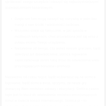
spróbować swego szczęścia i cieszyć się najkorzystniejszymi
doświadczeniami hazardowymi.
Dzięki nim fani mogą cieszyć się rozrywką w pełni bez
trwogi o swe środki i wiadomości osobowe.
Wszystko dzieje się faktycznie, w jaki sposób w
możliwych kasynach, choć prowadzona jest się wraz z
pułapu ekranu Twego urządzenia.
Niezależnie od owego, czy jesteś nowym graczem, bądź
dzierżysz już doświadczenie, slottica logowanie
zapoczątkowuje zanim tobą drzwi do odwiedzenia wielu
przyciągających bonusów i promocji.
Niezależnie od czasu tegoż, bądź wybierzesz się na slottica
logowanie, bądź slottica вход, ręczymy, że nasze gry
dostarczą Wam mnóstwo zabawy i ekscytacji. Slottica casino
login jest to klucz do odwiedzenia mnóstwo emocjonujących
minut w świecie konsol internetowego. Slottica pl – to