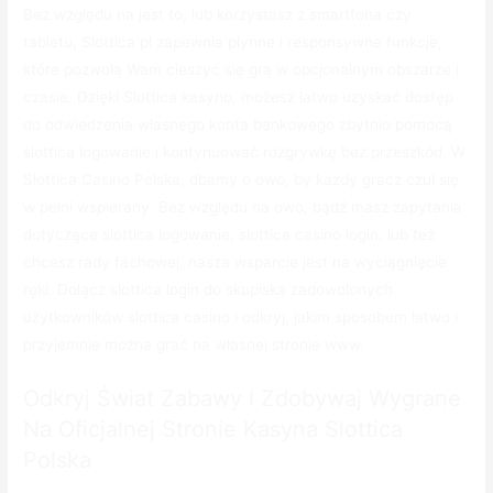
Bez względu na jest to, lub korzystasz z smartfona czy
tabletu, Slottica pl zapewnia płynne i responsywne funkcje,
które pozwolą Wam cieszyć się grą w opcjonalnym obszarze i
czasie. Dzięki Slottica kasyno, możesz łatwo uzyskać dostęp
do odwiedzenia własnego konta bankowego zbytnio pomocą
slottica logowanie i kontynuować rozgrywkę bez przeszkód. W
Slottica Casino Polska, dbamy o owo, by każdy gracz czuł się
w pełni wspierany. Bez względu na owo, bądź masz zapytania
dotyczące slottica logowanie, slottica casino login, lub też
chcesz rady fachowej, nasza wsparcie jest na wyciągnięcie
ręki. Dołącz slottica login do skupiska zadowolonych
użytkowników slottica casino i odkryj, jakim sposobem łatwo i
przyjemnie można grać na własnej stronie www.
Odkryj Świat Zabawy I Zdobywaj Wygrane
Na Oficjalnej Stronie Kasyna Slottica
Polska