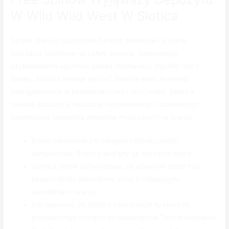
W Wild Wild West W Slotica
Strona oferuje różnorodne funkcje zakładów na różne
zdarzenia sportowe na całym świecie, zapewniając
użytkownikom ogromne zakres możliwości. Ogólnie rzecz
biorąc, Slottica wydaje się być świetna wraz ze swego
zaangażowania w bezpieczeństwo i uczciwość. Slottica
zyskała zasłużoną reputację niezawodnego i stosownego
powierzenia operatora zakładów muzycznych w branży.
Dzięki niezawodnym usługom i górnej jakości
komputerów, Slottica poglądy są wyraźnie dobre.
Slottica opinie potwierdzają, że używane przez nas
kasyno działa prawidłowo wraz z najlepszymi
standardami branży.
Nie zapomnij, że slottica casino login to klucz do
pośpiesznego dostępu do odwiedzenia Twych kapitałów.