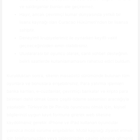
ve saldırganlar bunları ele geçiremez.
Hayır, ancak çevrimiçi kumar dünyasında yetkili bir
lisans kaynağı olan Curacao Hükümeti’nden bir lisansa
sahiptir.
Deneyimli krupiyelerimiz ile oynarken keyifli vakit
geçireceğinizden emin olabilirsiniz.
Uluslararası bir oyuncu olarak, canlı sohbet desteğinin
belirli saatlerde kullanılamamasını rahatsız edici buldum.
Kurulduktan sonra, sitenin masaüstü sürümünde bulunan tüm
oyunlara ve bonuslara erişebilirsiniz. Para yatırma işlemleri
banka kartları, e-cüzdanlar, çevrimiçi bankalar ve kripto para
birimleri dahil olmak üzere çeşitli ödeme sistemleri aracılığıyla
yapılabilir. Türkiye’de bir Pin-Up oyuncusu olmak için, kişisel
bilgilerinizi uygun kayıt formuna girerek web sitesine
kaydolmanız gerekir. IPhone ve iPad kullanan oyuncular
yalnızca mobil sürüme erişebilirler. Mobil kaynağı ziyaret etmek
için telefonunuzdan veya tabletinizden casino sitesine gitmeniz