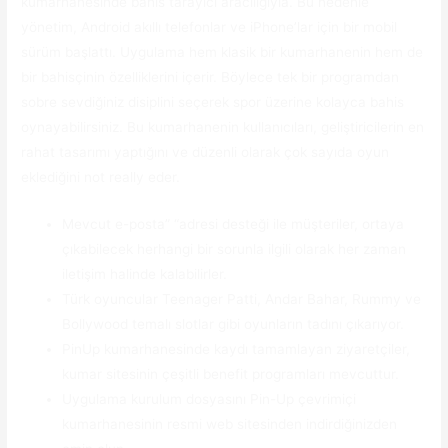
kumarhanesinde bahis tarayıcı aracılığıyla. Bu nedenle
yönetim, Android akıllı telefonlar ve iPhone’lar için bir mobil
sürüm başlattı. Uygulama hem klasik bir kumarhanenin hem de
bir bahisçinin özelliklerini içerir. Böylece tek bir programdan
sobre sevdiğiniz disiplini seçerek spor üzerine kolayca bahis
oynayabilirsiniz. Bu kumarhanenin kullanıcıları, geliştiricilerin en
rahat tasarımı yaptığını ve düzenli olarak çok sayıda oyun
eklediğini not really eder.
Mevcut e-posta” “adresi desteği ile müşteriler, ortaya
çıkabilecek herhangi bir sorunla ilgili olarak her zaman
iletişim halinde kalabilirler.
Türk oyuncular Teenager Patti, Andar Bahar, Rummy ve
Bollywood temalı slotlar gibi oyunların tadını çıkarıyor.
PinUp kumarhanesinde kaydı tamamlayan ziyaretçiler,
kumar sitesinin çeşitli benefit programları mevcuttur.
Uygulama kurulum dosyasını Pin-Up çevrimiçi
kumarhanesinin resmi web sitesinden indirdiğinizden