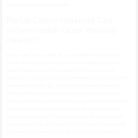
kaliteli ve çeşitli oyuna erişebilir.
Pin Up Casino Hakkında Türk
Kullanıcılardan Gelen Yorumlar
Nelerdir?
Bu bir uçak,” “uzay roketi, jet ya da başka herhangi bir şey
olabilir. Uçak havada ne kadar uzun süre kalırsa, katsayı o
kadar yüksek olur ve bu da bahsinizin miktarı ile çarpılır.
Göreviniz, uçak oyun alanını terk etmeden önce parayı nakite
çevirmektir. Pin Way up, Türkiye’nin lider bahis sitesidir ve
300’den fazla bahis seçeneği, canlı bahis imkânları ve hızlı
ödeme garantisi sunar. Kullanıcılar için güvenli ve eğlenceli bir
ortam sağlayarak, zengin bahis çeşitliliği ve kaliteli müşteri
hizmetleriyle öne çıkar. Futbol, basketbol, tenis gibi popüler
spor dallarına ve e-spor gibi en yeni trendlere bahis yaparak,
her anınızı heyecanla dolu bir deneyime dönüştürebilirsiniz.