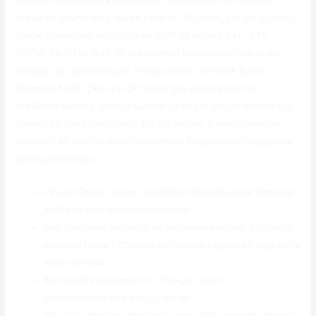
ardından potansiyel kazançlarını talep etmek için serbest
bırakarak oyuna aktif olarak katılırlar. Bu oyun, saygın sağlayıcı
Spribe tarafından geliştirildi ve 2019’da ortaya çıktı. RTP
%97’dir ve HTML5 ve JS standartları kullanılarak tüm mobil
cihazlar için uyarlanmıştır. PınUp oyunu Otomatik Bahis,
Otomatik Nakit Çıkışı ve Çift bahis gibi çeşitli kullanışlı
özelliklere sahiptir. Pin-Up Casino’ya erişim sağlamanın birkaç
güvenli ve basit yolu vardır. Bu yöntemler, kullanıcılarımızın
kesintisiz bir şekilde oyun deneyimine başlamalarını sağlamak
için tasarlanmıştır.
Pin-Up Online casino, çekilişlerin dürüstlüğüne empieza
adilliğine özel önem vermektedir.
Ana sayfadan indirebilir ve ardından Android, iPhone’lar
empieza hatta PC’lerden oynayabileceğiniz bir uygulama
elde edersiniz.
Bu nedenle kapsamlı bir” “Pin-Up Casino
değerlendirmesine ihtiyaç vardır.
Pin Up kumarhanesine kayıt prosedürü sırasında hizmet