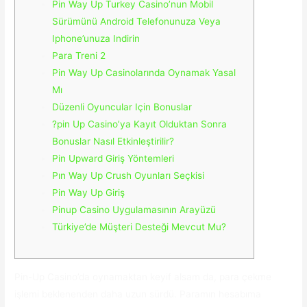
Pin Way Up Turkey Casino’nun Mobil
Sürümünü Android Telefonunuza Veya
Iphone’unuza Indirin
Para Treni 2
Pin Way Up Casinolarında Oynamak Yasal
Mı
Düzenli Oyuncular Için Bonuslar
?pin Up Casino’ya Kayıt Olduktan Sonra
Bonuslar Nasıl Etkinleştirilir?
Pin Upward Giriş Yöntemleri
Pın Way Up Crush Oyunları Seçkisi
Pin Way Up Giriş
Pinup Casino Uygulamasının Arayüzü
Türkiye’de Müşteri Desteği Mevcut Mu?
Pin-Up Casino’da oynamaktan keyif alsam da, para çekme
işlemi beklenenden daha uzun sürdü. Paramın hesabıma