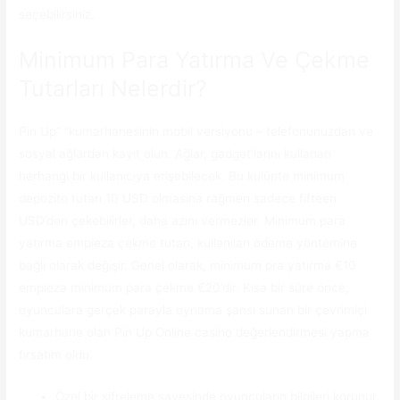
seçebilirsiniz.
Minimum Para Yatırma Ve Çekme
Tutarları Nelerdir?
Pin Up” “kumarhanesinin mobil versiyonu – telefonunuzdan ve
sosyal ağlardan kayıt olun. Ağlar, gadget’larını kullanan
herhangi bir kullanıcıya erişebilecek. Bu kulüpte minimum
depozito tutarı 10 USD olmasına rağmen sadece fifteen
USD’den çekebilirler, daha azını vermezler. Minimum para
yatırma empieza çekme tutarı, kullanılan ödeme yöntemine
bağlı olarak değişir. Genel olarak, minimum pra yatırma €10
empieza minimum para çekme €20’dir. Kısa bir süre önce,
oyunculara gerçek parayla oynama şansı sunan bir çevrimiçi
kumarhane olan Pin Up Online casino değerlendirmesi yapma
fırsatım oldu.
Özel bir şifreleme sayesinde oyuncuların bilgileri korunur