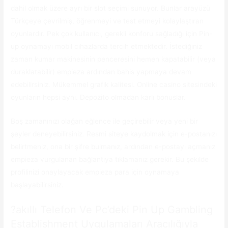
dahil olmak üzere ayrı bir slot seçimi sunuyor. Bunlar arayüzü
Türkçeye çevrilmiş, öğrenmeyi ve test etmeyi kolaylaştıran
oyunlardır. Pek çok kullanıcı, gerekli konforu sağladığı için Pin-
up oynamayı mobil cihazlarda tercih etmektedir. İstediğiniz
zaman kumar makinesinin penceresini hemen kapatabilir (veya
duraklatabilir) empieza ardından bahis yapmaya devam
edebilirsiniz. Mükemmel grafik kalitesi. Online casino sitesindeki
oyunların hepsi aynı. Depozito olmadan karlı bonuslar.
Boş zamanınızı olağan eğlence ile geçirebilir veya yeni bir
şeyler deneyebilirsiniz. Resmi siteye kaydolmak için e-postanızı
belirtmeniz, ona bir şifre bulmanız, ardından e-postayı açmanız
empieza vurgulanan bağlantıya tıklamanız gerekir. Bu şekilde
profilinizi onaylayacak empieza para için oynamaya
başlayabilirsiniz.
?akıllı Telefon Ve Pc’deki Pin Up Gambling
Establishment Uygulamaları Aracılığıyla