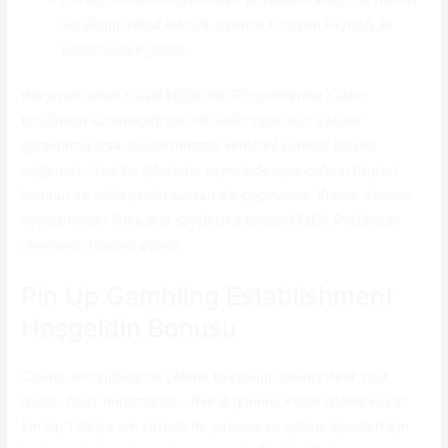
kurallarını kabul ederek, oyuncu bir oyun kaynağı ile
resmi ilişkiye geçer.
Her oyuncunun kişisel bilgilerinin Pinup internet casino
tarafından korunacağı garanti edilir. Operatör, yasalar
gerektirmiyorsa, kişisel müşteri verilerini yetkisiz kişilere
sağlamaz. Özel bir şifreleme sayesinde oyuncuların bilgileri
korunur ve saldırganlar bunları ele geçiremez. Kumar sitesine
kaydolmadan önce ana sayfanın altındaki Gizlilik Politikasını
okumanızı tavsiye ederiz.
Pin Up Gambling Establishment
Hoşgeldin Bonusu
Casino, em virtude de çekme taleplerini twenty-four saat
içinde, nadir durumlarda – five iş gününe kadar işleme koyar.
Pin Up Türkiye em virtude de yatırma ve çekme işlemleri için