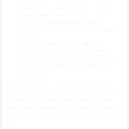
Bununla birlikte, kullanıcı biraz daha fazla harcarsa,
serbest dönüşleri de etkinleştirebilir.
Evet, Pin Up gambling establishment, hareket
halindeyken oynamayı sevenler için bir mobil uygulama
sunmaktadır.
Böylece tek bir programdan en sevdiğiniz disiplini
seçerek spor üzerine kolayca bahis oynayabilirsiniz.
Bu, tüm oyuncuların eşit ve adil bir kazanma şansına
sahip olmasını sağlayarak güvenli ve keyifli bir oyun
deneyimi sunar.
Profesyonel bir temsilci ekibi 7/24 hizmet vermektedir ve hızlı
empieza etkili çözümler sunmaya hazırdır. Oyuncular e-posta,
sosyal medya veya doğrudan sitede canlı sohbet yoluyla
destekle iletişime geçebilirler. Türkçe de dahil olmak üzere çok
dilli destek, her oyuncunun kendi ana dilinde yardım almasını
sağlar.