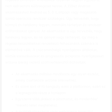
nem kell semmi különlegeset tennie. A 22Bet Android
alkalmazáshoz Android os 5. 0 (Lollipop) vagy magasabb
szintű operációs rendszer szükséges. Úgy tervezték, hogy
könnyű és hatékony legyen, minimális tárhelyet és rendszer
erőforrásokat igényel. Az alkalmazást is úgy tervezték, hogy
hatékony legyen, és ne igényel nagy tárhelyet, így még a
régebbi készülékekkel rendelkező felhasználók számára is
elérhetővé válik. A csúcsminőségű nyerőgépes játékokat,
köztük klasszikusokat és progresszív jackpotos nyerőgépeket
arizona iparág vezető szoftverfejlesztői biztosítják.
Az alkalmazás indítása mindössze egy olyan eszköz,
amely csatlakozik arizona internethez.
Ez some sort of fő hangsúly ezen a platformon, ezért ez
a legnagyobb része a honlapon.
Egyszerre több játékot is játszhatsz, és mindenféle”
“méretű tétet megtehetsz.
A mobilalkalmazáson vagy weboldalon keresztül