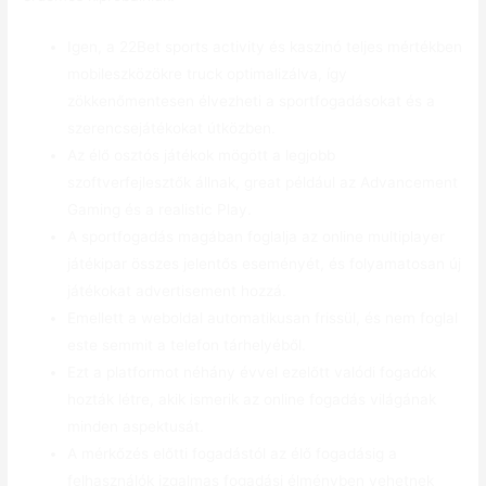
Igen, a 22Bet sports activity és kaszinó teljes mértékben
mobileszközökre truck optimalizálva, így
zökkenőmentesen élvezheti a sportfogadásokat és a
szerencsejátékokat útközben.
Az élő osztós játékok mögött a legjobb
szoftverfejlesztők állnak, great például az Advancement
Gaming és a realistic Play.
A sportfogadás magában foglalja az online multiplayer
játékipar összes jelentős eseményét, és folyamatosan új
játékokat advertisement hozzá.
Emellett a weboldal automatikusan frissül, és nem foglal
este semmit a telefon tárhelyéből.
Ezt a platformot néhány évvel ezelőtt valódi fogadók
hozták létre, akik ismerik az online fogadás világának
minden aspektusát.
A mérkőzés előtti fogadástól az élő fogadásig a
felhasználók izgalmas fogadási élményben vehetnek