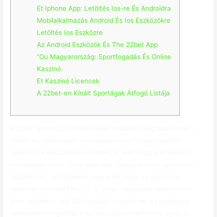
Et Iphone App: Letöltés Ios-re És Androidra
Mobilalkalmazás Android És Ios Eszközökre
Letöltés Ios Eszközre
Az Android Eszközök És The 22bet App
“Ou Magyarország: Sportfogadás És Online
Kaszinó
Et Kaszinó Licencek
A 22bet-en Kínált Sportágak Átfogó Listája
A 22Bet alkalmazás tökéletesen működik a legtöbb modern
mobil- és táblagépen. Ha azonban még mindig régebbi
generációs készülékkel rendelkezik, ellenőrizd a következő
követelményeket. Azok számára, akik androidos készüléket
használnak, győződjenek meg arról, hogy az operációs
rendszer legalább Froyo 2. 0 vagy magasabb verziószámú.
Azok számára, akik iOS-eszközt használnak, az operációs
rendszernek legalább 9-es verziójúnak kell lennie. Igen, a