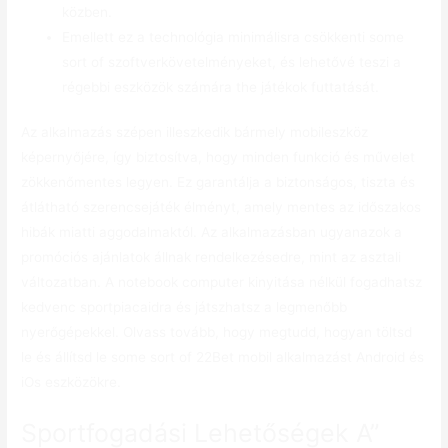
közben.
Emellett ez a technológia minimálisra csökkenti some
sort of szoftverkövetelményeket, és lehetővé teszi a
régebbi eszközök számára the játékok futtatását.
Az alkalmazás szépen illeszkedik bármely mobileszköz
képernyőjére, így biztosítva, hogy minden funkció és művelet
zökkenőmentes legyen. Ez garantálja a biztonságos, tiszta és
átlátható szerencsejáték élményt, amely mentes az időszakos
hibák miatti aggodalmaktól. Az alkalmazásban ugyanazok a
promóciós ajánlatok állnak rendelkezésedre, mint az asztali
változatban. A notebook computer kinyitása nélkül fogadhatsz
kedvenc sportpiacaidra és játszhatsz a legmenőbb
nyerőgépekkel. Olvass tovább, hogy megtudd, hogyan töltsd
le és állítsd le some sort of 22Bet mobil alkalmazást Android és
iOs eszközökre.
Sportfogadási Lehetőségek A”