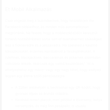
Et Mobil Alkalmazás
Csak engedd meg a bukmékernek, hogy hozzáférjen the
Facebook-oldaladhoz, és minden más automatikusan
megtörténik. Ne feledd, hogy a mobileszközödön keresztül
történő hozzáféréshez some sort of bukmékerhez szükséged
lesz a fióknevedre és a jelszavadra. Ha szereted a kaszinó
klasszikusokat, érdemes kipróbálnod a társasjátékokat. A
rulettnek, blackjacknek, baccaratnak és pókernek számtalan
változata létezik. Akárcsak egy valódi kaszinóban,” “itt is
elhelyezhetsz egy mikro- vagy egy nagy tétet, hogy esélyed
legyen egy életre szóló pénzösszegre.
A 22Bet webhelyén is beolvashat egy QR-kódot, hogy
gyorsan eljuss az áruház oldalára.
Kevésbé ismert piacok, mint például a lóverseny, kutya
versenyzés, és még finn pesäpallo, is usually