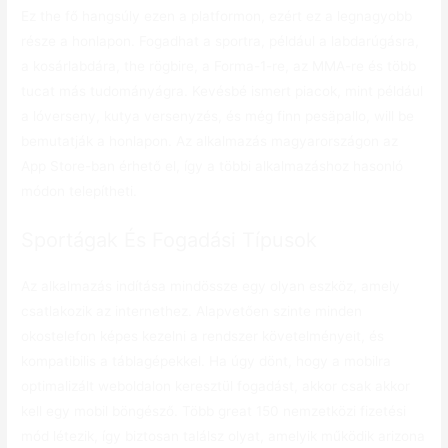
Ez the fő hangsúly ezen a platformon, ezért ez a legnagyobb
része a honlapon. Fogadhat a sportra, például a labdarúgásra,
a kosárlabdára, the rögbire, a Forma-1-re, az MMA-re és több
tucat más tudományágra. Kevésbé ismert piacok, mint például
a lóverseny, kutya versenyzés, és még finn pesäpallo, will be
bemutatják a honlapon. Az alkalmazás magyarországon az
App Store-ban érhető el, így a többi alkalmazáshoz hasonló
módon telepítheti.
Sportágak És Fogadási Típusok
Az alkalmazás indítása mindössze egy olyan eszköz, amely
csatlakozik az internethez. Alapvetően szinte minden
okostelefon képes kezelni a rendszer követelményeit, és
kompatibilis a táblagépekkel. Ha úgy dönt, hogy a mobilra
optimalizált weboldalon keresztül fogadást, akkor csak akkor
kell egy mobil böngésző. Több great 150 nemzetközi fizetési
mód létezik, így biztosan találsz olyat, amelyik működik arizona