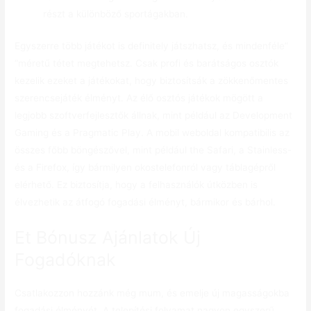
részt a különböző sportágakban.
Egyszerre több játékot is definitely játszhatsz, és mindenféle”
“méretű tétet megtehetsz. Csak profi és barátságos osztók
kezelik ezeket a játékokat, hogy biztosítsák a zökkenőmentes
szerencsejáték élményt. Az élő osztós játékok mögött a
legjobb szoftverfejlesztők állnak, mint például az Development
Gaming és a Pragmatic Play. A mobil weboldal kompatibilis az
összes főbb böngészővel, mint például the Safari, a Stainless-
és a Firefox, így bármilyen okostelefonról vagy táblagépről
elérhető. Ez biztosítja, hogy a felhasználók útközben is
élvezhetik az átfogó fogadási élményt, bármikor és bárhol.
Et Bónusz Ajánlatok Új
Fogadóknak
Csatlakozzon hozzánk még mum, és emelje új magasságokba
fogadási élményét. A telepítési folyamat nagyon egyszerű,