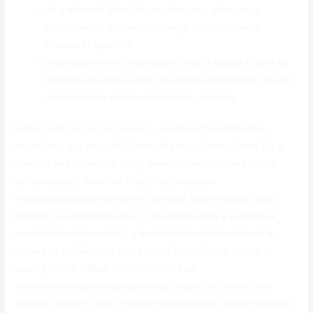
Ha a második lehetőséget választod, akkor vagy
letöltheted az alkalmazást, vagy használhatod a
mobilbarát opciót is.
Megértjük annak fontosságát, hogy a dolgok frissek és
vonzóak legyenek, ezért folyamatos promóciók sora áll
rendelkezésre értékes játékosaink számára.
Először will be, mint új marking, szívélyes fogadtatásban
részesülsz, egy nagylelkű üdvözlő bónusz formájában. Ezt a
bónuszt arra tervezték, hogy jelentős lökést adjon kezdeti
befizetésének, lehetővé téve, hogy nagyobb
magabiztossággal fedezze fel kiterjedt sportfogadási vagy
izgalmas kaszinójátékainkat. Tapasztalja meg a fogadások
megtételének kényelmét, a kaszinójátékok felfedezését és
some sort of fiókjához való könnyű hozzáférést, bárhol is
usually van. A 22Bet. com mobilhoz való
alkalmazkodóképessége garantálja, hogy nem marad the
egyetlen akcióról search engine optimization, zökkenőmentes