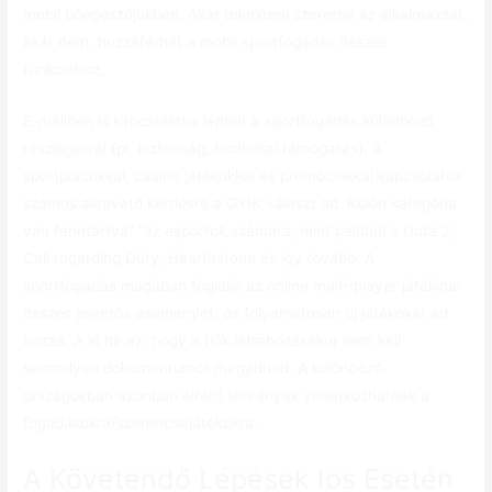
mobil böngészőjükben. Akár telepíteni szeretné az alkalmazást,
akár nem, hozzáférhet a mobil sportfogadás összes
funkcióhoz.
E-mailben is kapcsolatba léphet a sportfogadás különböző
részlegeivel (pl. biztonság, technikai támogatás). A
sportpiacokkal, casino játékokkal és promóciókkal kapcsolatos
számos alapvető kérdésre a GYIK választ ad. Külön kategória
van fenntartva” “az esportok számára, mint például a Dota 2,
Call regarding Duty, Hearthstone és így tovább. A
sportfogadás magában foglalja az online multi-player játékipar
összes jelentős eseményét, és folyamatosan új játékokat ad
hozzá. A jó hír az, hogy a fiók létrehozásakor nem kell
semmilyen dokumentumot megadnod. A különböző
országokban azonban eltérő törvények vonatkozhatnak a
fogadásokra/szerencsejátékokra.
A Követendő Lépések Ios Esetén