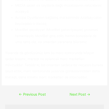
MEDİA qəzet və saytlarla bağlı müsabiqənin nəticələrini
açıqlayıb
Avropa Oyunlarının bağlanış mərasimində Azərbaycanın
bayraqdarı o olacaq
MostBet qeydiyyat (MostBet регистрация) prosesini
tamamlayıb, MostBet giriş edib, həmin bonuslarla de
uma tanış ola, və onlardan yararlana bilərsiniz.
Yuxarıda da gördüyünüz kimi bu mərc kontorunda kifayət
qədər kreativ, maraqlı və əyləncəli mərc marketləri
mövcuddur. Təbiidir ki, biz onlardan sadəcə bir neçəsini burada
qeyd etdik, mərc kontorunda yuxarıda gördüklərinizdən daha
maraqlı, daha kreativ mərc marketləri də mövcuddur.
Post
←
Previous Post
Next Post
→
navigation