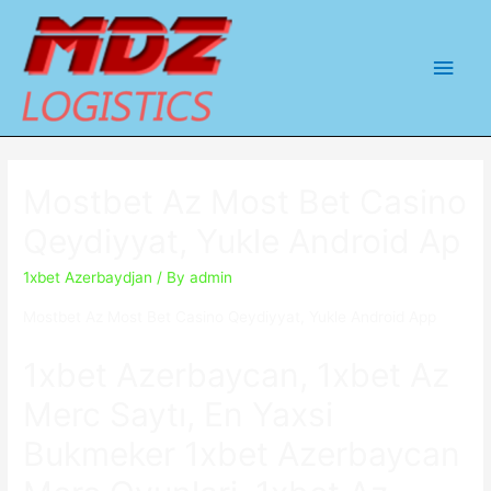
Main
Men
Mostbet Az Most Bet Casino
Qeydiyyat, Yukle Android Ap
1xbet Azerbaydjan
/ By
admin
Mostbet Az Most Bet Casino Qeydiyyat, Yukle Android App
1xbet Azerbaycan, 1xbet Az
Merc Saytı, En Yaxsi
Bukmeker 1xbet Azerbaycan