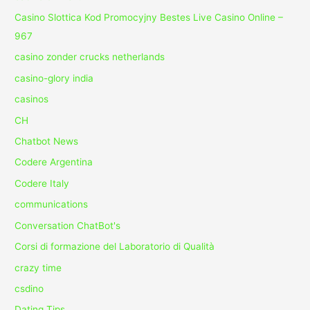
Casino Slottica Kod Promocyjny Bestes Live Casino Online –
967
casino zonder crucks netherlands
casino-glory india
casinos
CH
Chatbot News
Codere Argentina
Codere Italy
communications
Conversation ChatBot's
Corsi di formazione del Laboratorio di Qualità
crazy time
csdino
Dating Tips