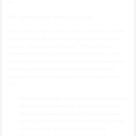
var.
Bet Azerbaycan Merc Oyunlari
Futbol, xokkey, biatlon, beysbol, boks, stolüstü tennis, snuker,
velosiped idmanı, réussi à polosu və çox sayda televiziya
proqramı – “Ekstrasenslərin döyüşü”, “Nə? Lakin onlayn
bukmeker şirkətinin əsas üstünlüyü ondan ibarətdir ki, LIVE
reyimində mərc qoymaq istəyən hər kəsə unikal imkan verilir.
Mərclərin bu cür qəbulu uduş üçün şansları əhəmiyyətli
dərəcədə artırır və idman yarışlarına olan marağı dəfələrlə
artırır.
Rəqəmsal Vətəndaşlar Alyansı hesab edir ki, pirat saytlar
reklamdan ildə təxminən one, 34 milyard buck qazanır.
1xbetmobi bukmeker veb-saytının mobil versiyasının
üstünlüyü az miqdarda trafikdən istifadə edən istənilən
mobil cihaz üçün optimallaşdırılmış versiyadır.