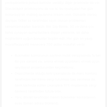
yerləşdirənlərə pulsuz bahislər verildiyi digər promoslar da var.
StarJackpot promosyonu da var ki, bu oyunçuları hər gün
mütərəqqi bir məbləğ qazanma imkanı verir. Gündəlik olaraq
dəyişən 1XBet az tərəfindən təyin olunan problemləri
tamamlamaqdan ibarətdir. Bet Slip Battle, 30 və daha çox
bahis oynayan qumarbazlara diqqət yetirərək, bir daha
müştərilərə uyğun bonuslar təqdim edir. Hər gün ən yaxşı
müvəffəqiyyətli menecerə 700 dollar mükafat verilir.
Bukmeker kontorunun saytının mobil versiyasında 1x bet
Bir çox variant va, amma etmək üçünMərc etmək üçün
qeydiyyat prosedurundan keçməlisiniz.
Depozitlərdə olduğu kimi çıxarışlarda da mərc kontoru
tərəfindən hər hansı vergi tutulması baş verməsə də,
bank kartınıza edilən çıxarışlara 10% miqdarında vergi
bankınız tərəfindən tutula bilər.
Yəni, dövlət tərəfindən həmin bukmeker kontorlarının
əsas domen adresi bloklanıb.