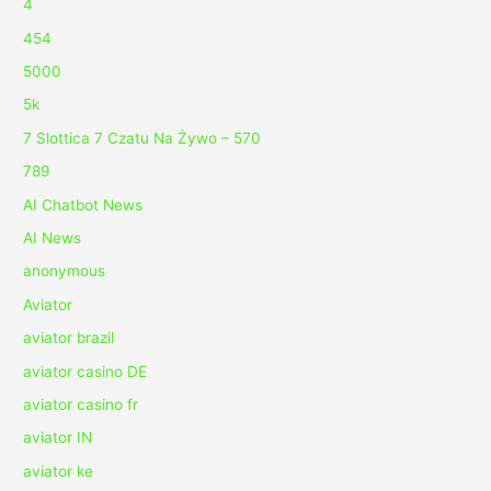
4
454
5000
5k
7 Slottica 7 Czatu Na Żywo – 570
789
AI Chatbot News
AI News
anonymous
Aviator
aviator brazil
aviator casino DE
aviator casino fr
aviator IN
aviator ke