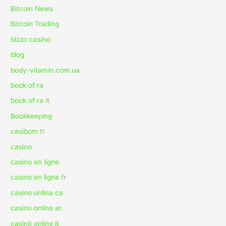
Bitcoin News
Bitcoin Trading
bizzo casino
blog
body-vitamin.com.ua
book of ra
book of ra it
Bookkeeping
casibom tr
casino
casino en ligne
casino en ligne fr
casino onlina ca
casino online ar
casinò online it