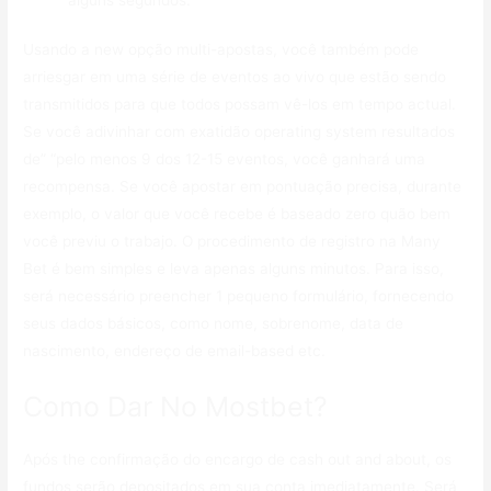
Usando a new opção multi-apostas, você também pode
arriesgar em uma série de eventos ao vivo que estão sendo
transmitidos para que todos possam vê-los em tempo actual.
Se você adivinhar com exatidão operating system resultados
de” “pelo menos 9 dos 12-15 eventos, você ganhará uma
recompensa. Se você apostar em pontuação precisa, durante
exemplo, o valor que você recebe é baseado zero quão bem
você previu o trabajo. O procedimento de registro na Many
Bet é bem simples e leva apenas alguns minutos. Para isso,
será necessário preencher 1 pequeno formulário, fornecendo
seus dados básicos, como nome, sobrenome, data de
nascimento, endereço de email-based etc.
Como Dar No Mostbet?
Após the confirmação do encargo de cash out and about, os
fundos serão depositados em sua conta imediatamente. Será