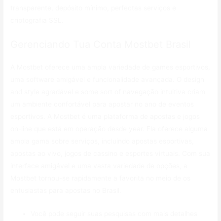
transparente, depósito mínimo, perfectas serviços e
criptografia SSL.
Gerenciando Tua Conta Mostbet Brasil
A Mostbet oferece uma ampla variedade de games esportivos,
uma software amigável e funcionalidade avançada. O design
and style agradável e some sort of navegação intuitiva criam
um ambiente confortável para apostar no ano de eventos
esportivos. A Mostbet é uma plataforma de apostas e jogos
on-line que está em operação desde year. Ela oferece alguma
ampla gama sobre serviços, incluindo apostas esportivas,
apostas ao vivo, jogos de cassino e esportes virtuais. Com sua
interface amigável e uma vasta variedade de opções, a
Mostbet tornou-se rapidamente a favorita no meio de os
entusiastas para apostas no Brasil.
Você pode seguir suas pesquisas com mais detalhes