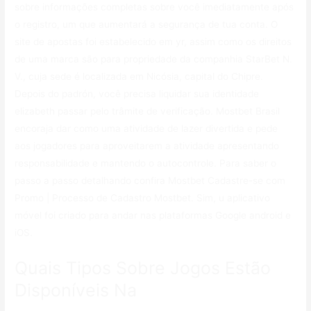
sobre informações completas sobre você imediatamente após
o registro, um que aumentará a segurança de tua conta. O
site de apostas foi estabelecido em yr, assim como os direitos
de uma marca são para propriedade da companhia StarBet N.
V., cuja sede é localizada em Nicósia, capital do Chipre.
Depois do padrón, você precisa liquidar sua identidade
elizabeth passar pelo trâmite de verificação. Mostbet Brasil
encoraja dar como uma atividade de lazer divertida e pede
aos jogadores para aproveitarem a atividade apresentando
responsabilidade e mantendo o autocontrole. Para saber o
passo a passo detalhando confira Mostbet Cadastre-se com
Promo | Processo de Cadastro Mostbet. Sim, u aplicativo
móvel foi criado para andar nas plataformas Google android e
iOS.
Quais Tipos Sobre Jogos Estão
Disponíveis Na