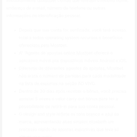
imediatamente quaisquer contas que tenham o mesmo nome,
endereço de e-mail, número de telefone ou outras
informações de identificação pessoal.
Depois que sua conta for verificada, você terá acesso
total a todos operating system recursos e benefícios
oferecidos pelo Mostbet.
A” “Agente de apostas online Mostbet oferece o
aplicativo móvel pra dispositivos móveis Android e iOS.
Diferente de diferentes agentes de apostas, Mostbet
não arata o número de partidas para cada modalidade
na lista de esportes na seção AO VIVO.
Dentro de 30 dias após receber o bônus, você precisa
apostar 5 vezes o valor carry out bônus para ter a
possibilidade de retirá-lo para sua conta pessoal.
O design and style reflete os tons branco e azul da
marca, apresentando abas simples elizabeth um
processo rápido de apostas esportivas que leva só
alguns segundos.