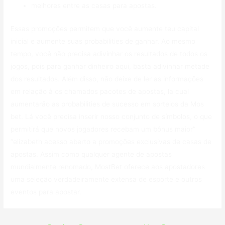
melhores entre as casas para apostas.
Essas promoções permitem que você aumente teu capital
inicial e aumente suas probabilities de ganhar. Ao mesmo
tempo, você não precisa adivinhar os resultados de todos os
jogos, pois para ganhar dinheiro aqui, basta adivinhar metade
dos resultados. Além disso, não deixe de ler as informações
em relação à os chamados pacotes de apostas, la cual
aumentarão as probabilities de sucesso em sorteios da Mos
bet. Lá você precisa inserir nosso conjunto de símbolos, o que
permitirá que novos jogadores recebam um bônus maior”
“elizabeth acesso aberto a promoções exclusivas de casas de
apostas. Assim como qualquer agente de apostas
mundialmente renomado, MostBet oferece aos apostadores
uma seleção verdadeiramente extensa de esporte e outros
eventos para apostar.