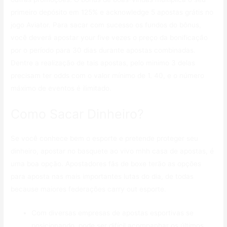
primeiro depósito em 125% e acknowledge 5 apostas grátis no
jogo Aviator. Para sacar com sucesso os fundos do bônus,
você deverá apostar your five vezes o preço da bonificação
por o período para 30 dias durante apostas combinadas.
Dentre a realização de tais apostas, pelo minimo 3 delas
precisam ter odds com o valor mínimo de 1. 40, e o número
máximo de eventos é ilimitado.
Como Sacar Dinheiro?
Se você conhece bem o esporte e pretende proteger seu
dinheiro, apostar no basquete ao vivo mhh casa de apostas, é
uma boa opção. Apostadores fãs de boxe terão as opções
para aposta nas mais importantes lutas do dia, de todas
because maiores federações carry out esporte.
Com diversas empresas de apostas esportivas se
posicionando, pode ser difícil acompanhar os últimos