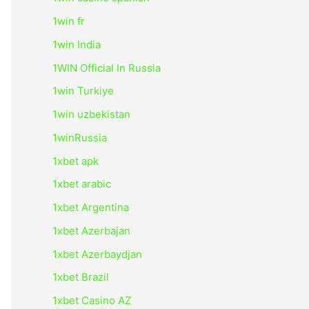
1win fr
1win India
1WIN Official In Russia
1win Turkiye
1win uzbekistan
1winRussia
1xbet apk
1xbet arabic
1xbet Argentina
1xbet Azerbajan
1xbet Azerbaydjan
1xbet Brazil
1xbet Casino AZ