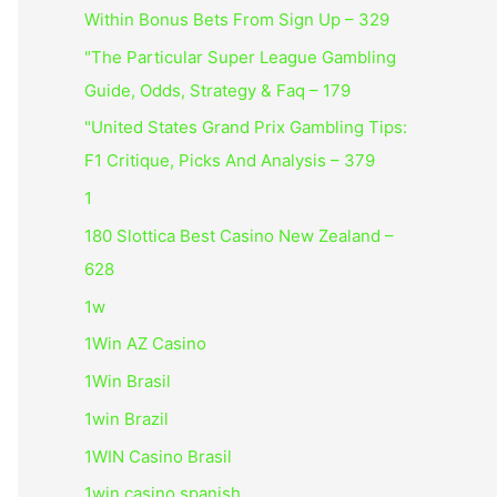
Within Bonus Bets From Sign Up – 329
"The Particular Super League Gambling
Guide, Odds, Strategy & Faq – 179
"United States Grand Prix Gambling Tips:
F1 Critique, Picks And Analysis – 379
1
180 Slottica Best Casino New Zealand –
628
1w
1Win AZ Casino
1Win Brasil
1win Brazil
1WIN Casino Brasil
1win casino spanish