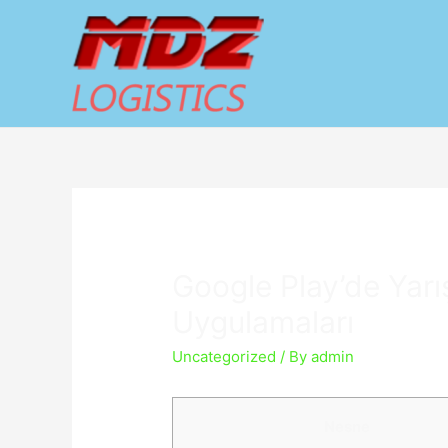
Google Play’de Yarış
Uygulamaları
Uncategorized
/ By
admin
Nesne