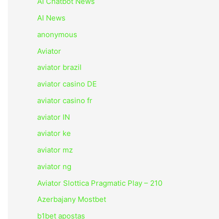
AI Chatbot News
AI News
anonymous
Aviator
aviator brazil
aviator casino DE
aviator casino fr
aviator IN
aviator ke
aviator mz
aviator ng
Aviator Slottica Pragmatic Play – 210
Azerbajany Mostbet
b1bet apostas