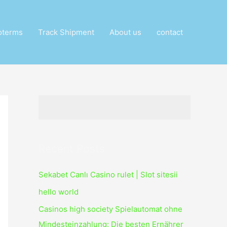
oterms
Track Shipment
About us
contact
Recent Posts
Sekabet Canlı Casino rulet | Slot sitesii
hello world
Casinos high society Spielautomat ohne
Mindesteinzahlung: Die besten Ernährer