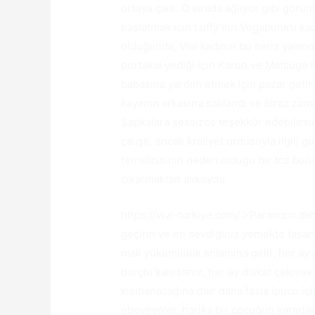
ortaya çıktı. O sırada ağlıyor gibi gör
başlatmak için Luffy’nin Vegapunk’u ka
olduğunda, Vivi kadının bu bariz yaland
portakal yediği için Karoo ve Matsuge il
babasına yardım etmek için pazar getird
kayanın arkasına saklandı ve biraz zama
Şapkalara sessizce teşekkür edebilirs
çalıştı, ancak kraliyet ordusuyla ilgili 
temsilcisinin neden olduğu bir toz bulutu
çıkarmaktan alıkoydu.
https://vivi-turkiye.com/ >Paranızın da
geçirin ve en sevdiğiniz yemekte tasarru
mali yükümlülük anlamına gelir, her a
borçlu kalırsanız, her ay dikkat çekmek
kısıtlanacağına dair daha fazla ipucu i
ebeveynler, harika bir çocuğun kararlar