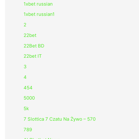
1xbet russian
1xbet russian1
2
22bet
22Bet BD
22bet IT
3
4
454
5000
5k
7 Slottica 7 Czatu Na Żywo – 570
789