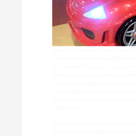
Robin’in Luffy’ye olan inancı, takımın ç
adımlardan memnun olma eğilimindedir
olan ikna edici Wyper’da Luffy’ye yardı
adamın yeni en büyük Shandorian Bell’i 
onlara sahip olmaktan keyif aldığını ilet
Luffy’nin sağladığı ilerlemelerden ger
elli.000 kişiyi nakavt etmek için Haosh
edebilirsiniz.
Vivi’nin aslında hayatta kaldığı ve Morg
Düzenleyicilerinden Wapol’a yakın bil