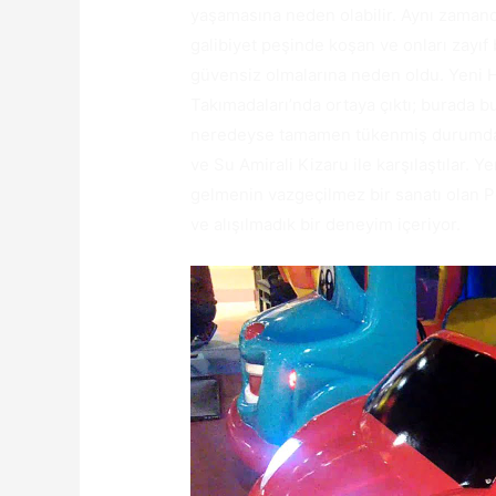
yaşamasına neden olabilir. Aynı zamanda,
galibiyet peşinde koşan ve onları zayıf 
güvensiz olmalarına neden oldu. Yeni H
Takımadaları’nda ortaya çıktı; burada bu
neredeyse tamamen tükenmiş durumdayd
ve Su Amirali Kizaru ile karşılaştılar. Y
gelmenin vazgeçilmez bir sanatı olan 
ve alışılmadık bir deneyim içeriyor.