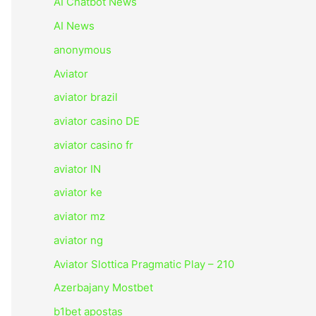
AI Chatbot News
AI News
anonymous
Aviator
aviator brazil
aviator casino DE
aviator casino fr
aviator IN
aviator ke
aviator mz
aviator ng
Aviator Slottica Pragmatic Play – 210
Azerbajany Mostbet
b1bet apostas