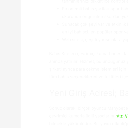
tahminlerinizi dikkatlice kontrol 
En önemli bahis şartları spor bahi
skorunun öngörülen skordan yük
Sunacak çok şeyi var ve etkinlik 
en iyi bahisçi, en popüler spor ve
Web sitesi, çeşitli yarışmalara yap
Bahis Siteleri çevrimiçi kumarhanesi f
anında yatırılır. Hizmet, bulunduğunuz
şirketi ayrıca para çekme işlemleri için
tüm bahis seçeneklerini ve teklifleri içe
Yeni Giriş Adresi; Ba
Sonuç olarak, birçok oyuncu Manybet’e
çevrimiçi kumarla ilgili yasalarını
http:
bilmekle yükümlüdür. Bir yayın etkinliği