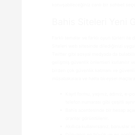
konuşabileceğiniz canlı bir sohbet seçe
Bahis Siteleri Yeni G
Farklı temalar ve farklı oyun türleri il
Siteleri web sitesinde dilediğinizi uygu
Twitter gibi sosyal medyada da bulabili
gelişmiş güvenlik önlemleri kullanılır v
birden çok güvenlik katmanı ve güvenli
müsabakalara ve hatta bireysel maçlara 
Kayıt formu, yaşınız, adınız, e-p
telefon numarası gibi çeşitli ayrınt
Bahis acentesinde bir hesap açar
oranlar görüntülenir.
Akıllıca kullanırsanız, bonuslar v
Dünyanın en büyük ve en popüler 