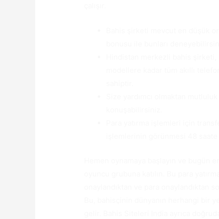
çalışır.
Bahis şirketi mevcut en düşük or
bonusu ile bunları deneyebilirsin
Hindistan merkezli bahis şirketi
modellere kadar tüm akıllı telefo
sahiptir.
Size yardımcı olmaktan mutluluk 
konuşabilirsiniz.
Para yatırma işlemleri için trans
işlemlerinin görünmesi 48 saate 
Hemen oynamaya başlayın ve bugün en i
oyuncu grubuna katılın. Bu para yatırm
onaylandıktan ve para onaylandıktan son
Bu, bahisçinin dünyanın herhangi bir ye
gelir. Bahis Siteleri India ayrıca doğrud