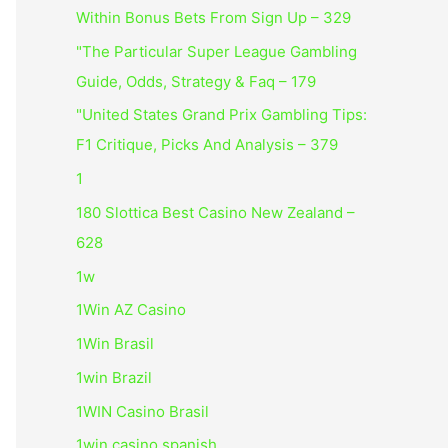
Within Bonus Bets From Sign Up – 329
"The Particular Super League Gambling
Guide, Odds, Strategy & Faq – 179
"United States Grand Prix Gambling Tips:
F1 Critique, Picks And Analysis – 379
1
180 Slottica Best Casino New Zealand –
628
1w
1Win AZ Casino
1Win Brasil
1win Brazil
1WIN Casino Brasil
1win casino spanish