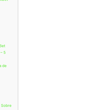
e
Bet
 – 5
a de
s Sobre