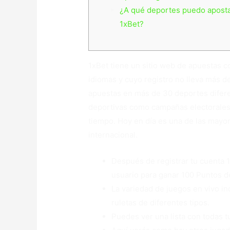
¿A qué deportes puedo apost
1xBet?
1xBet tiene un sitio web de apuestas 
idiomas y cuyo registro no lleva más 
apuestas en más de 30 deportes difer
deportivas como campañas electorales,
tiempo. Hoy en día es una de las may
internacional.
Después de registrar tu cuenta 1
usuario para ganar 100 Puntos d
La variedad de juegos en vivo in
ruletas de diferentes tipos.
Puedes ver una lista con todas t