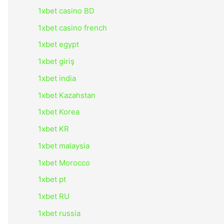
1xbet casino BD
1xbet casino french
1xbet egypt
1xbet giriş
1xbet india
1xbet Kazahstan
1xbet Korea
1xbet KR
1xbet malaysia
1xbet Morocco
1xbet pt
1xbet RU
1xbet russia