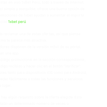
estas en vivo 1xBet Peru, todo a través de Internet.
ol simple y asequible, ofrece una buena opción de
romociones de 1xbet ayudan a aumentar el importe
ncias
1xbet perú
.
s reclamar una de estas ofertas, así que piensa
rma te parece más atractiva.
dores disponen de la versión móvil de su portal,
an una app.
 código promocional en la sección correspondiente,
digo recibido y hacer clic en el botón “Verificar”.
bles tanto para dispositivos iOS como para Android,
ceder fácilmente a todas las funciones y servicios
 lugar.
hay algún requisito sobre la oferta elegida. Esta
cibido un determinado número de veces o