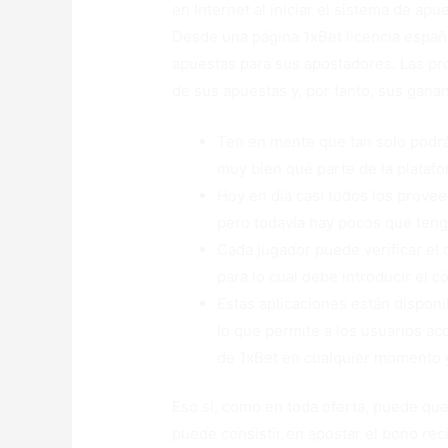
en Internet al iniciar el sistema de apu
Desde una página 1xBet licencia españ
apuestas para sus apostadores. Las p
de sus apuestas y, por tanto, sus gana
Ten en mente que tan solo podrá
muy bien qué parte de la platafo
Hoy en día casi todos los provee
pero todavía hay pocos que teng
Cada jugador puede verificar el
para lo cual debe introducir el có
Estas aplicaciones están disponi
lo que permite a los usuarios ac
de 1xBet en cualquier momento y
Eso sí, como en toda oferta, puede que 
puede consistir en apostar el bono re