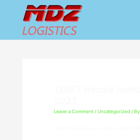
1XBET Recibe hast
2023
Leave a Comment
/
Uncategorized
/ B
1XBET Recibe hasta S 480 en BONO G