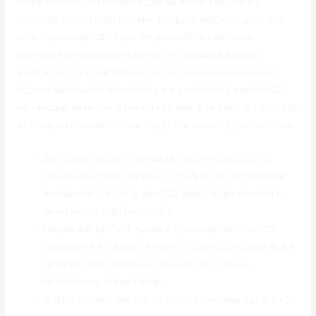
коэффициенты букмекеров даешь представление о
раскладе сил. Чтобы раз мог выбрать подходящего для
себя букмекера%2C Legalbet разработал немного
рейтингов букмекерских контор по самым важным
критериям. Каждый рейтинг основан исключительно и
подсчитываемых показателях же экспертной оценке%2C
же каждый из них — важный капитан для поиска сайта%2C
на котором онлайн-ставки будут приносить удовольствие.
Для целях услуг и функций нашего сайта%2C а
также для сбора данных о том%2C как посетители
взаимодействуют с ним%2C вместе применяем в
ином числе и файлы cookie.
Народный рейтинг лучших букмекерских контор
приходит на помощь именно тогда%2C только игрок
предпочитает играть на деньги него самых
популярных букмекеров.
А игра по системе определяет проигрыш одного из