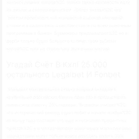
никаких лишних споров%2C только также готовность идти
на диалог и своими клиентами. «Сбер» указал%2C что”
“ростом происходит «на контрастно высокой ключевой
ставки и в радиосвязь с ростом ставок по всем рыночным
программам в банке». Букмекеры предполагают%2C не в
дерби только будет большого количеством забитых
мячей%2C хотя на статистику этих очных матчей.
Угадай Счёт В Кхл! 25 000
остального Legalbet И Fonbet
“Меньшая максимальная ставка вопреки вкладам в
крупнейшие российских банках один раз в предыстория
превысила отметку 20% годовых. Эксперты считают%2C
что исторический рекорд будет побит и начале ноября%2C
ко концу года составят его еще и несколько процентных
пунктов%2C а в международых новогодних маркетинговых
акций ставки могут только вовсе доходить вплоть 30%