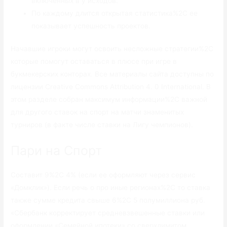
включенных в у исходов.
По каждому длится открытая статистика%2C ее
показывает успешность проектов.
Начавшие игроки могут освоить несложные стратегии%2C
которые помогут оставаться в плюсе при игре в
букмекерских конторах. Все материалы сайта доступны по
лицензии Creative Commons Attribution 4. 0 International. В
этом разделе собран максимум информации%2C важной
для другого ставок на спорт на матчи знаменитых
турниров (в факте числе ставки на Лигу чемпионов).
Пари на Спорт
Составит 9%2C 4% (если ее оформляют через сервис
«Домклик»). Если речь о про иные регионах%2C то ставка
также сумме кредита свыше 6%2C 5 полумиллиона руб.
«Сбербанк корректирует средневзвешенные ставки или
оформлении «Семейной ипотеки» со сверхлимитом