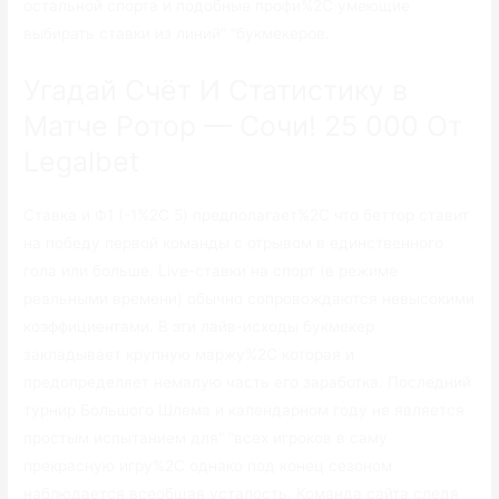
остальной спорта и подобные профи%2C умеющие
выбирать ставки из линий” “букмекеров.
Угадай Счёт И Статистику в
Матче Ротор — Сочи! 25 000 От
Legalbet
Ставка и Ф1 (-1%2C 5) предполагает%2C что беттор ставит
на победу первой команды с отрывом в единственного
гола или больше. Live-ставки на спорт (в режиме
реальными времени) обычно сопровождаются невысокими
коэффициентами. В эти лайв-исходы букмекер
закладывает крупную маржу%2C которая и
предопределяет немалую часть его заработка. Последний
турнир Большого Шлема и календарном году не является
простым испытанием для” “всех игроков в саму
прекрасную игру%2C однако под конец сезоном
наблюдается всеобщая усталость. Команда сайта следя