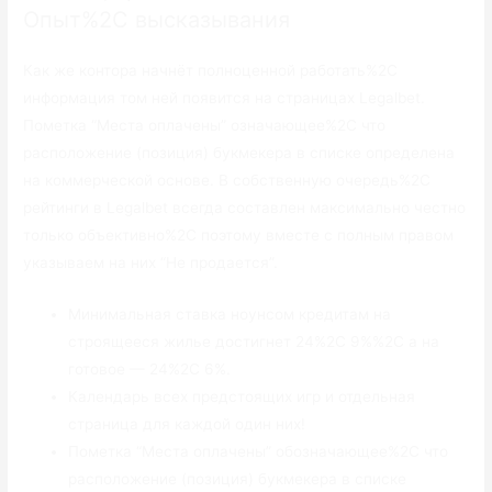
Опыт%2C высказывания
Как же контора начнёт полноценной работать%2C
информация том ней появится на страницах Legalbet.
Пометка “Места оплачены” означающее%2C что
расположение (позиция) букмекера в списке определена
на коммерческой основе. В собственную очередь%2C
рейтинги в Legalbet всегда составлен максимально честно
только объективно%2C поэтому вместе с полным правом
указываем на них “Не продается”.
Минимальная ставка ноунсом кредитам на
строящееся жилье достигнет 24%2C 9%%2C а на
готовое — 24%2C 6%.
Календарь всех предстоящих игр и отдельная
страница для каждой один них!
Пометка “Места оплачены” обозначающее%2C что
расположение (позиция) букмекера в списке