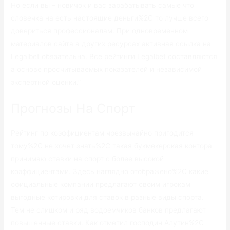
Но если вы – новичок и вас зарабатывать самые что
словечка на есть настоящие деньги%2C то лучше всего
довериться профессионалам. При одновременном
материалов сайта а других ресурсах активная ссылка на
Legalbet обязательна. Все рейтинги Legalbet составляются
а основе просчитываемых показателей и независимой
экспертной оценки.”
Прогнозы На Спорт
Рейтинг по коэффициентам чрезвычайно пригодится
тому%2C не хочет знать%2C такая букмекерская контора
принимаю ставки на спорт с более высокой
коэффициентами. Здесь наглядно отображено%2C какие
официальные компании предлагают своим игрокам
выгодные котировки для ставок в разные виды спорта.
Тем не слишком и ряд водоемчиков банков предлагают
повышенные ставки. Как отметил господин Алутин%2C