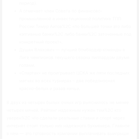
период).
А отмечает член Совета по финансово-
промышленной а инвестиционной политике ТПП
России Тимур Аитов%2C «по большей точки это либо
кэптивные банки%2C либо банки%2C заточенные под
конкретный проект».
Душан Влахович — лучший бомбардир команды в
Лиге чемпионов текущего сезона пиппардом двумя
голами.
«Спартак» не проигрывает ЦСКА же пяти последних
матчах во всех турнирах – две победоносная
красно-белых и разав ничьи.
В двух из четырех былых очных игр выяснилось не менее
четырех мячей. Рейтинг надежным нужен тем%2C кто
уверен%2C что сделали реальные ставки и спорт через
интернет стоит только них надежного букмекера. Главное
в нем — это готовность компании выплачивать выигрыши