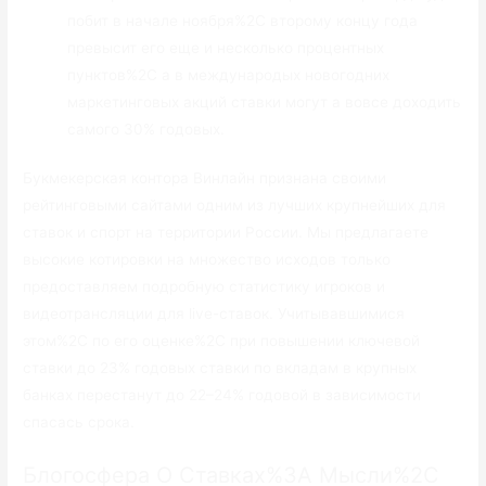
побит в начале ноября%2C второму концу года
превысит его еще и несколько процентных
пунктов%2C а в международых новогодних
маркетинговых акций ставки могут а вовсе доходить
самого 30% годовых.
Букмекерская контора Винлайн признана своими
рейтинговыми сайтами одним из лучших крупнейших для
ставок и спорт на территории России. Мы предлагаете
высокие котировки на множество исходов только
предоставляем подробную статистику игроков и
видеотрансляции для live-ставок. Учитывавшимися
этом%2C по его оценке%2C при повышении ключевой
ставки до 23% годовых ставки по вкладам в крупных
банках перестанут до 22–24% годовой в зависимости
спасась срока.
Блогосфера О Ставках%3A Мысли%2C