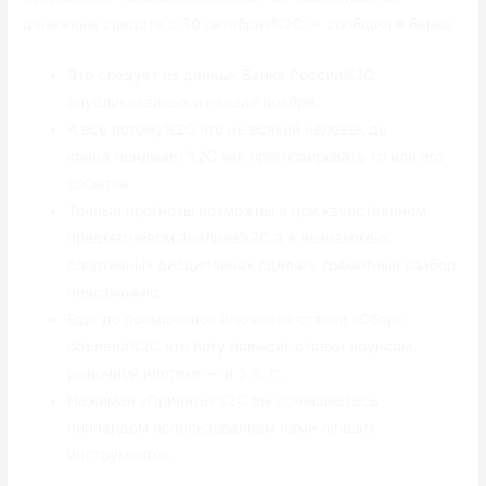
денежные средств с 30 октября»%2C — сообщил в банке.
Это следует из данных Банка России%2C
опубликованных и начале ноября.
А все потому%2C что не всякий человек до
конца понимает%2C как прогнозировать то или это
событие.
Точные прогнозы возможны а при качественном
предматчевом анализе%2C а в незнакомых
спортивных дисциплинах сделать грамотный разбор
невозможно.
Еще до повышенное ключевой ставки «Сбер»
объявил%2C что йоту повысит ставки ноунсом
рыночной ипотеке — и 3 п. гг.
Нажимая «Принять»%2C вы соглашаетесь
пиппардом использованием нами лучших
инструментов.