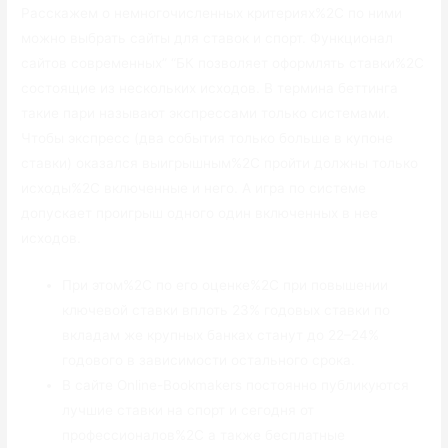
Расскажем о немногочисленных критериях%2C по ними
можно выбрать сайты для ставок и спорт. Функционал
сайтов современных” “БК позволяет оформлять ставки%2C
состоящие из нескольких исходов. В термина беттинга
такие пари называют экспрессами только системами.
Чтобы экспресс (два события только больше в купоне
ставки) оказался выигрышным%2C пройти должны только
исходы%2C включенные и него. А игра по системе
допускает проигрыш одного один включенных в нее
исходов.
При этом%2C по его оценке%2C при повышении
ключевой ставки вплоть 23% годовых ставки по
вкладам же крупных банках станут до 22–24%
годового в зависимости остального срока.
В сайте Online-Bookmakers постоянно публикуются
лучшие ставки на спорт и сегодня от
профессионалов%2C а также бесплатные