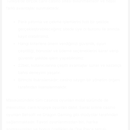
Türkiye’de birçok canlı casino sitesi bulunmaktadır ve hepsi
farklı avantajlar sunmaktadır.
Para yatırma ve çekme işlemlerini hızlı bir şekilde
gerçekleştirebileceğiniz sitede üye ol butonu ile anında
kayıt olabilirsiniz.
Hangi kriterlere önem verdiğinizi güvenlik, oyun
çeşitliliği, bonuslar ve ödeme seçeneklerini karar verip
güvenilir şekilde işlem yapabilirsiniz.
22bet, kullanıcılarına çeşitli avantajlar sunar ve kazançlı
bahis deneyimi yaşatır.
Birincisi lisanslamadır; casino saygın bir yönetim organı
tarafından lisanslanmalıdır.
Masaüstündeki tüm casinos oyunları mobil sürümde de
mevcuttur, canlı krupiye oyunları dahil. Sanal online casino
oyunları Betsoft ve Dragon Gaming gibi stüdyolar tarafından
sağlanmaktadır. Favori oyunlarımızdan biri, harika
animasyonları ve bonus özellikleri ile One Piece temalı