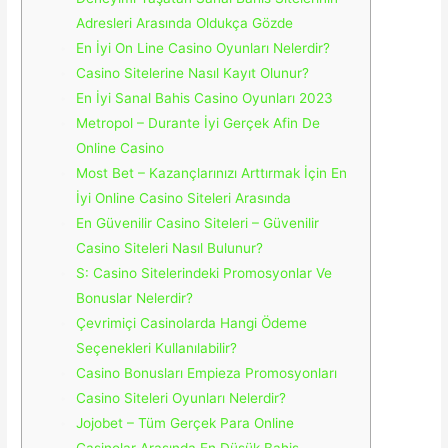
Adresleri Arasında Oldukça Gözde
En İyi On Line Casino Oyunları Nelerdir?
Casino Sitelerine Nasıl Kayıt Olunur?
En İyi Sanal Bahis Casino Oyunları 2023
Metropol – Durante İyi Gerçek Afin De
Online Casino
Most Bet – Kazançlarınızı Arttırmak İçin En
İyi Online Casino Siteleri Arasında
En Güvenilir Casino Siteleri – Güvenilir
Casino Siteleri Nasıl Bulunur?
S: Casino Sitelerindeki Promosyonlar Ve
Bonuslar Nelerdir?
Çevrimiçi Casinolarda Hangi Ödeme
Seçenekleri Kullanılabilir?
Casino Bonusları Empieza Promosyonları
Casino Siteleri Oyunları Nelerdir?
Jojobet – Tüm Gerçek Para Online
Casinolar Arasında En Düşük Bahis