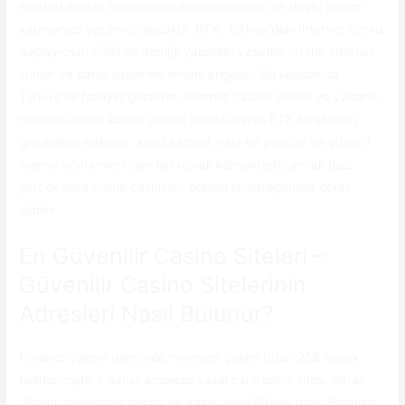
müşteri destek hizmetlerini değerlendirmek de doğru seçimi
yapmanıza yardımcı olacaktır. BTK, Türkiye’deki İnternet Servis
Sağlayıcıları (İSS) ile işbirliği yaparak, yasadışı on the internet
kumar ve bahis sitelerine erişimi engeller. Bu kapsamda,
Türkiye’de faaliyet gösteren internet casino siteleri ve yabancı
merkezli online kumar siteleri sürekli olarak BTK tarafından
groundling edilebilir. Kredi kartları, hala en popüler ve güvenli
ödeme yöntemlerinden biri olarak kalmaktadır, ancak bazı
gerçek para online casinolar, bunları kullandığınızda ücret
alabilir.
En Güvenilir Casino Siteleri –
Güvenilir Casino Sitelerinin
Adresleri Nasıl Bulunur?
Paranızı çekme işleminde minimum çekim tutarı 25$ olarak
belirlenmiştir. Lisanslı empieza yasal canlı bahis sitesi olarak
düzenli denetimler geçirir ve yasal gerekliliklere uyar. Sunulan