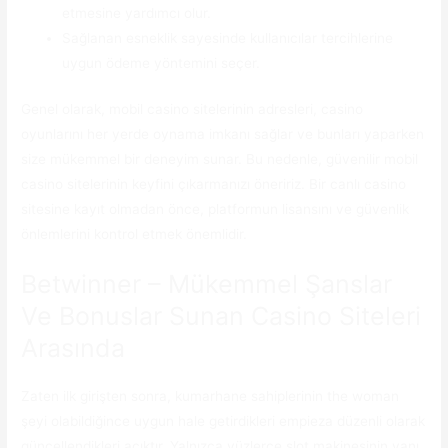
etmesine yardımcı olur.
Sağlanan esneklik sayesinde kullanıcılar tercihlerine
uygun ödeme yöntemini seçer.
Genel olarak, mobil casino sitelerinin adresleri, casino
oyunlarını her yerde oynama imkanı sağlar ve bunları yaparken
size mükemmel bir deneyim sunar. Bu nedenle, güvenilir mobil
casino sitelerinin keyfini çıkarmanızı öneririz. Bir canlı casino
sitesine kayıt olmadan önce, platformun lisansını ve güvenlik
önlemlerini kontrol etmek önemlidir.
Betwinner – Mükemmel Şanslar
Ve Bonuslar Sunan Casino Siteleri
Arasında
Zaten ilk girişten sonra, kumarhane sahiplerinin the woman
şeyi olabildiğince uygun hale getirdikleri empieza düzenli olarak
güncellendikleri açıktır. Yalnızca yüzlerce slot makinesinin yanı