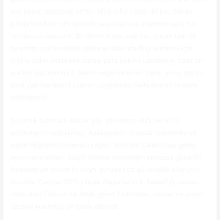
sıra poker, baccarat ve her türlü rulet vardır. Birkaç dakika
içinde kendiniz için ilginç bir şey seçin ve ardından para için
oynamaya başlayın. Bir demo modu weil var, ancak tam bir
oyundan çok buradaki eğlence hakkında bilgi edinmek için.
Online bahis sitelerinin adresi para çekme işlemlerini, basit bir
şekilde yapabilirsiniz. Bütün seçenekler bir yana, genel olarak
para yatırma işlemi yapılan uygulamayı kullanmanız tavsiye
edilmektedir.
Güvenlik önlemleri olarak SSL şifreleme, AML ve KYC
politikalarını uygulaması, kullanıcıların finansal işlemlerini ve
kişisel bilgilerini korumayı sağlar. MostBet Casino’nun geniş
oyun seçenekleri, çeşitli ödeme yöntemleri empieza güvenlik
önlemleriyle çevrimiçi oyun dünyasında güvenilirlik oluşturur.
Anadolu Casino, 2015 yılında Süperbahis’in başlattığı casino
sitesi olan Türkiye’nin önde gelen Türk bahis, casino ve poker
üzerine kurulmuş bir bahis sitesidir.