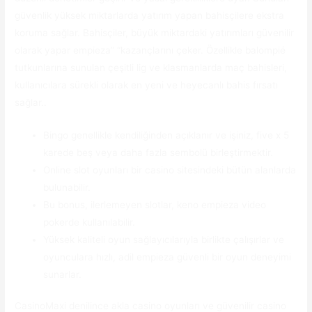
güvenlik yüksek miktarlarda yatırım yapan bahisçilere ekstra
koruma sağlar. Bahisçiler, büyük miktardaki yatırımları güvenilir
olarak yapar empieza” “kazançlarını çeker. Özellikle balompié
tutkunlarına sunulan çeşitli lig ve klasmanlarda maç bahisleri,
kullanıcılara sürekli olarak en yeni ve heyecanlı bahis fırsatı
sağlar..
Bingo genellikle kendiliğinden açıklanır ve işiniz, five x 5
karede beş veya daha fazla sembolü birleştirmektir.
Online slot oyunları bir casino sitesindeki bütün alanlarda
bulunabilir.
Bu bonus, ilerlemeyen slotlar, keno empieza video
pokerde kullanılabilir.
Yüksek kaliteli oyun sağlayıcılarıyla birlikte çalışırlar ve
oyunculara hızlı, adil empieza güvenli bir oyun deneyimi
sunarlar.
CasinoMaxi denilince akla casino oyunları ve güvenilir casino