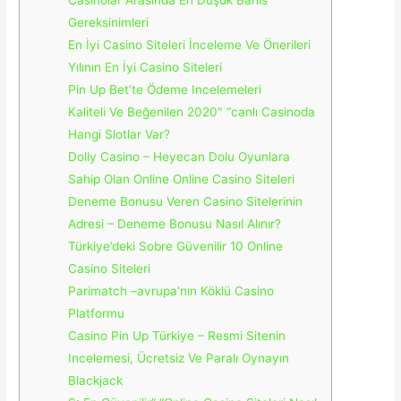
Gereksinimleri
En İyi Casino Siteleri İnceleme Ve Önerileri
Yılının En İyi Casino Siteleri
Pin Up Bet’te Ödeme Incelemeleri
Kaliteli Ve Beğenilen 2020″ “canlı Casinoda
Hangi Slotlar Var?
Dolly Casino – Heyecan Dolu Oyunlara
Sahip Olan Online Online Casino Siteleri
Deneme Bonusu Veren Casino Sitelerinin
Adresi – Deneme Bonusu Nasıl Alınır?
Türkiye’deki Sobre Güvenilir 10 Online
Casino Siteleri
Parimatch –avrupa’nın Köklü Casino
Platformu
Casino Pin Up Türkiye – Resmi Sitenin
Incelemesi, Ücretsiz Ve Paralı Oynayın
Blackjack