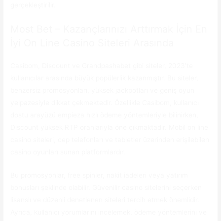
gerçekleştirilir.
Most Bet – Kazançlarınızı Arttırmak İçin En
İyi On Line Casino Siteleri Arasında
Casibom, Discount ve Grandpashabet gibi siteler, 2023’te
kullanıcılar arasında büyük popülerlik kazanmıştır. Bu siteler,
benzersiz promosyonları, yüksek jackpotları ve geniş oyun
yelpazesiyle dikkat çekmektedir. Özellikle Casibom, kullanıcı
dostu arayüzü empieza hızlı ödeme yöntemleriyle bilinirken,
Discount yüksek RTP oranlarıyla öne çıkmaktadır. Mobil on line
casino siteleri, cep telefonları ve tabletler üzerinden erişilebilen
casino oyunları sunan platformlardır.
Bu promosyonlar, free spinler, nakit iadeleri veya yatırım
bonusları şeklinde olabilir. Güvenilir casino sitelerini seçerken
lisanslı ve düzenli denetlenen siteleri tercih etmek önemlidir.
Ayrıca, kullanıcı yorumlarını incelemek, ödeme yöntemlerini ve