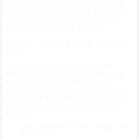
çeker. Curacao hükümeti tarafından lisanslandırılmış olması,
güvenilir bahis platformu olduğunu gösterir. Platformun geniş
dil seçenekleri ve kullanıcı dostu arayüzü sayesinde farklı
kullanıcı gruplarına hitap etmesine yardımcı olur.
Metropol – Durante İyi Gerçek Para Online
Casino
Yönetimin her zaman en yeni kullanıcıları teşvik ettiğini
belirtmek gerekir. Kişisel dolabınızda etkinleştirilebilir, ancak
böyle bir ödülün bahis oynaması gerektiğini unutmayın.
Etkinleştirmeden sonra, bahsi ücretsiz olarak aldığınız parayla
çarpmanız gerekir. Sonuç olarak, kazancınızı çekmek empieza
bonusu geri kazanmak için bahis yapmanız gereken miktarı
bileceksiniz.
Ilk yatırım bonuslarında %200 oranıyla oldukça cömert
yaklaşım sergiler.