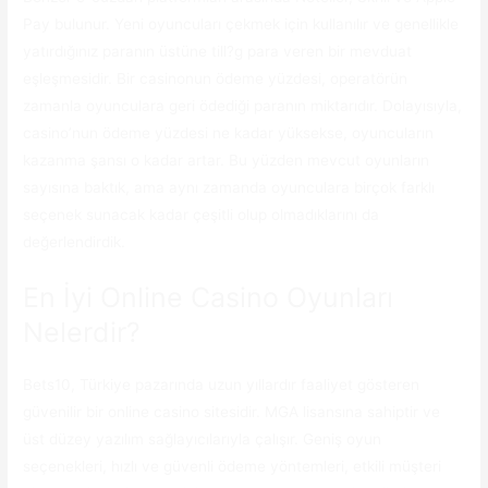
Pay bulunur. Yeni oyuncuları çekmek için kullanılır ve genellikle
yatırdığınız paranın üstüne till?g para veren bir mevduat
eşleşmesidir. Bir casinonun ödeme yüzdesi, operatörün
zamanla oyunculara geri ödediği paranın miktarıdır. Dolayısıyla,
casino’nun ödeme yüzdesi ne kadar yüksekse, oyuncuların
kazanma şansı o kadar artar. Bu yüzden mevcut oyunların
sayısına baktık, ama aynı zamanda oyunculara birçok farklı
seçenek sunacak kadar çeşitli olup olmadıklarını da
değerlendirdik.
En İyi Online Casino Oyunları
Nelerdir?
Bets10, Türkiye pazarında uzun yıllardır faaliyet gösteren
güvenilir bir online casino sitesidir. MGA lisansına sahiptir ve
üst düzey yazılım sağlayıcılarıyla çalışır. Geniş oyun
seçenekleri, hızlı ve güvenli ödeme yöntemleri, etkili müşteri