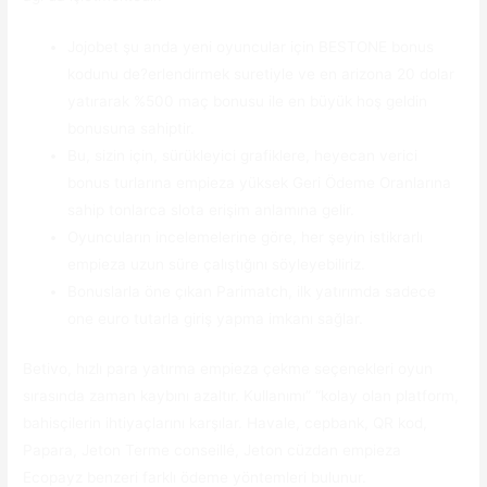
Jojobet şu anda yeni oyuncular için BESTONE bonus
kodunu de?erlendirmek suretiyle ve en arizona 20 dolar
yatırarak %500 maç bonusu ile en büyük hoş geldin
bonusuna sahiptir.
Bu, sizin için, sürükleyici grafiklere, heyecan verici
bonus turlarına empieza yüksek Geri Ödeme Oranlarına
sahip tonlarca slota erişim anlamına gelir.
Oyuncuların incelemelerine göre, her şeyin istikrarlı
empieza uzun süre çalıştığını söyleyebiliriz.
Bonuslarla öne çıkan Parimatch, ilk yatırımda sadece
one euro tutarla giriş yapma imkanı sağlar.
Betivo, hızlı para yatırma empieza çekme seçenekleri oyun
sırasında zaman kaybını azaltır. Kullanımı” “kolay olan platform,
bahisçilerin ihtiyaçlarını karşılar. Havale, cepbank, QR kod,
Papara, Jeton Terme conseillé, Jeton cüzdan empieza
Ecopayz benzeri farklı ödeme yöntemleri bulunur.