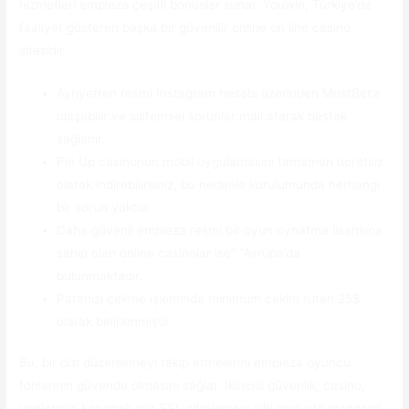
hizmetleri empieza çeşitli bonuslar sunar. Youwin, Türkiye’de
faaliyet gösteren başka bir güvenilir online on line casino
sitesidir.
Ayrıyetten resmi Instagram hesabı üzerinden MostBet’e
ulaşabilir ve sistemsel sorunlar mail atarak destek
sağlanır.
Pin Up casinonun mobil uygulamasını tamamen ücretsiz
olarak indirebilirsiniz, bu nedenle kurulumunda herhangi
bir sorun yoktur.
Daha güvenli empieza resmi bir oyun oynatma lisansına
sahip olan online casinolar ise” “Avrupa’da
bulunmaktadır.
Paranızı çekme işleminde minimum çekim tutarı 25$
olarak belirlenmiştir.
Bu, bir dizi düzenlemeyi takip etmelerini empieza oyuncu
fonlarının güvende olmasını sağlar. İkincisi güvenlik; casino,
verilerinizi korumak için SSL şifrelemesi gibi endüstri standardı