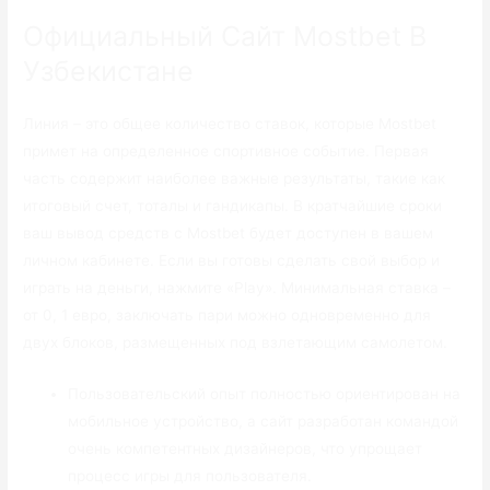
Официальный Сайт Mostbet В
Узбекистане
Линия – это общее количество ставок, которые Mostbet
примет на определенное спортивное событие. Первая
часть содержит наиболее важные результаты, такие как
итоговый счет, тоталы и гандикапы. В кратчайшие сроки
ваш вывод средств с Mostbet будет доступен в вашем
личном кабинете. Если вы готовы сделать свой выбор и
играть на деньги, нажмите «Play». Минимальная ставка –
от 0, 1 евро, заключать пари можно одновременно для
двух блоков, размещенных под взлетающим самолетом.
Пользовательский опыт полностью ориентирован на
мобильное устройство, а сайт разработан командой
очень компетентных дизайнеров, что упрощает
процесс игры для пользователя.