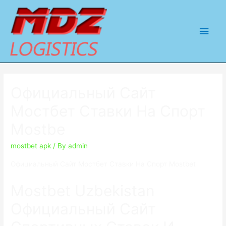
Main
Men
Официальный Сайт
Мостбет Ставки На Спорт
Mostbe
mostbet apk
/ By
admin
Официальный Сайт Мостбет Ставки На Спорт Mostbet
Mostbet Uzbekistan
Официальный Сайт