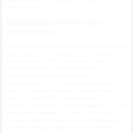
криптовалютах!
Приложение Mostbet Для
Android И Ios
Например, если клиент воспользовался бонусом в течение
7 дней после того, как пополнил счет, ему поступает
дополнительно еще 50% от суммы взноса. Средства
нужно будет отыграть в 20-кратном размере на
спортивном рынке для ставок-ординаров с
коэффициентами от 1, 50. За безопасность вложенных
средств, проведение финансовых транзакций оператор
полностью отвечает перед своими клиентами, об этом
написано в «Положениях и условиях сотрудничества». Все
данные игроков защищены с помощью 128-битной SSL-
системы и кодируются прямо на входе. Букмекер имеет
хорошую репутацию и предлагает свои услуги в 39