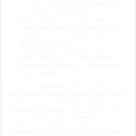
не сможете повлиять на ход происходящего или
спрогнозировать будущий результат.
Приложение для ПК – это, пожалуй, самая
инновационная разработка букмекера, который
стремится сделать вход на сайт для своих клиентов
максимально безопасным.
Среди своих конкурентов Mostbet выделяется
глубиной рынка, освещая не только мировые
Первенства и Чемпионаты, но и турниры среднего и
низшего дивизионов.
В стране все азартные игры находятся под запретом и
поэтому сайт часто блокируется. Если вы точно угадаете
результаты хотя бы 9 из 15 событий, вы получите
вознаграждение. Например, если вы ставите на точный
счет, то сумма вашего выигрыша зависит от того,
насколько точно вы предсказали результат. Если вы
решите использовать мобильный сайт Mostbet BR, а не