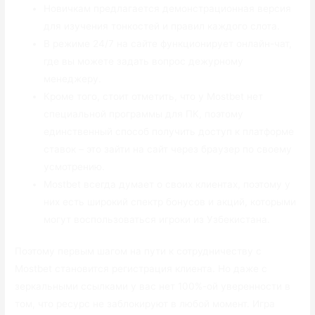
Новичкам предлагается демонстрационная версия
для изучения тонкостей и правил каждого слота.
В режиме 24/7 на сайте функционирует онлайн-чат,
где вы можете задать вопрос дежурному
менеджеру.
Кроме того, стоит отметить, что у Mostbet нет
специальной программы для ПК, поэтому
единственный способ получить доступ к платформе
ставок – это зайти на сайт через браузер по своему
усмотрению.
Mostbet всегда думает о своих клиентах, поэтому у
них есть широкий спектр бонусов и акций, которыми
могут воспользоваться игроки из Узбекистана.
Поэтому первым шагом на пути к сотрудничеству с
Mostbet становится регистрация клиента. Но даже с
зеркальными ссылками у вас нет 100%-ой уверенности в
том, что ресурс не заблокируют в любой момент. Игра