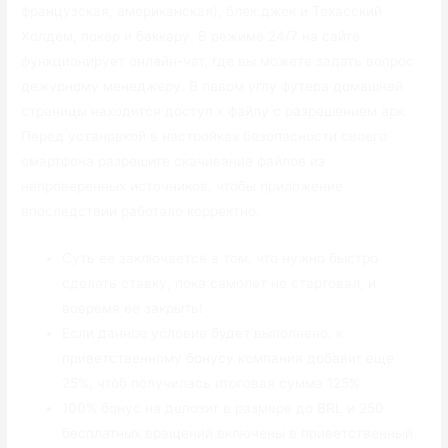
французская, американская), блек джек и Техасский
Холдем, покер и баккару. В режиме 24/7 на сайте
функционирует онлайн-чат, где вы можете задать вопрос
дежурному менеджеру. В левом углу футера домашней
страницы находится доступ к файлу с разрешением арк.
Перед установкой в настройках безопасности своего
смартфона разрешите скачивание файлов из
непроверенных источников, чтобы приложение
впоследствии работало корректно.
Суть ее заключается в том, что нужно быстро
сделать ставку, пока самолёт не стартовал, и
вовремя ее закрыть!
Если данное условие будет выполнено, к
приветственному бонусу компания добавит еще
25%, чтоб получилась итоговая сумма 125%.
100% бонус на депозит в размере до BRL и 250
бесплатных вращений включены в приветственный