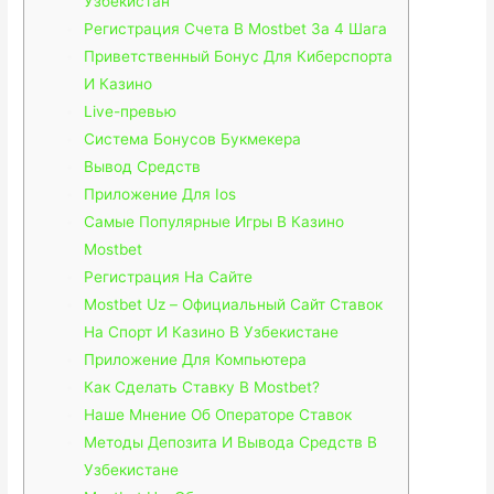
Узбекистан
Регистрация Счета В Mostbet За 4 Шага
Приветственный Бонус Для Киберспорта
И Казино
Live-превью
Система Бонусов Букмекера
Вывод Средств
Приложение Для Ios
Самые Популярные Игры В Казино
Mostbet
Регистрация На Сайте
Mostbet Uz – Официальный Сайт Ставок
На Спорт И Казино В Узбекистане
Приложение Для Компьютера
Как Сделать Ставку В Mostbet?
Наше Мнение Об Операторе Ставок
Методы Депозита И Вывода Средств В
Узбекистане