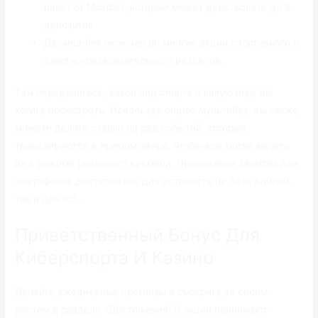
пакет от Mostbet, который может действовать до 5
депозитов.
Да, кеш-бек включен во многие акции спортивного и
азартно-развлекательного разделов.
Там определитесь, какой вид спорта и какую игру вы
хотите посмотреть. Используя опцию мультибет, вы также
можете делать ставки на ряд событий, которые
транслируются в прямом эфире, чтобы все могли видеть
их в режиме реального времени. Приложение Mostbet для
смартфонов доступно как для устройств на базе Android,
так и для iOS.
Приветственный Бонус Для
Киберспорта И Казино
Делайте ежедневные прогнозы и смотрите за своим
ростом в разделе «Достижения! В акции принимают