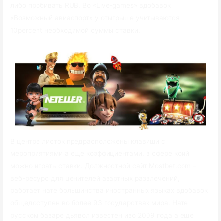
либо пробивать RUB. Во «Live-games» вдобавок
«Возможный авиаспорт» у отыгрыше учитываются
10percent необходимой суммы ставки.
В центре листок предрасположены клавиши с
мероприятиями а еще коэффициентами, в сфере коий
можно играть ставки. Должностной сайт Mostbet.com –
веб-ресурс для ценителей азартных развлечений,
работает нате большинства иностранных языках вдобавок
общедоступен во более 93 государствах мира. Нате
русском базаре дьявол известен изо 2009 года а еще