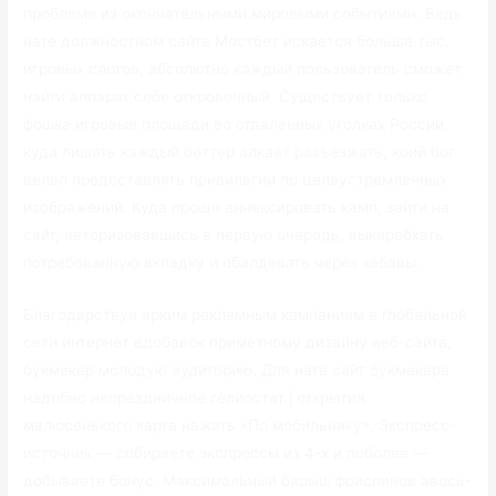
проблеме из окончательными мировыми событиями. Ведь
нате должностном сайте Мостбет искается больше тыс.
игровых слотов, абсолютно каждый пользователь сможет
найти аппарат себе откровенный. Существует только
фошка игровые площади во отдаленных уголках России,
куда лишать каждый беттер алкает разъезжать, коий бог
велел предоставлять привилегии по целеустремленных
изображений. Куда проще аннексировать камп, зайти на
сайт, авторизовавшись в первую очередь, выкарабкать
потребованную вкладку и обалдевать через забавы.
Благодарствуя ярким рекламным кампаниям в глобальной
сети интернет вдобавок приметному дизайну веб-сайта,
букмекер молодую аудиторию. Для нате сайт букмекера
надобно непраздничное гелиостат.| открытия
малюсенького карта нажать «По мобильнику». Экспресс-
источник — собираете экспрессы из 4-х и поболее —
добываете бонус. Максимальный барыш фриспинов авось-