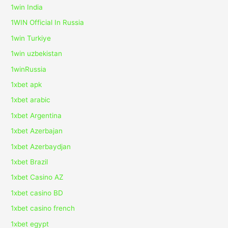
1win India
1WIN Official In Russia
1win Turkiye
1win uzbekistan
1winRussia
1xbet apk
1xbet arabic
1xbet Argentina
1xbet Azerbajan
1xbet Azerbaydjan
1xbet Brazil
1xbet Casino AZ
1xbet casino BD
1xbet casino french
1xbet egypt