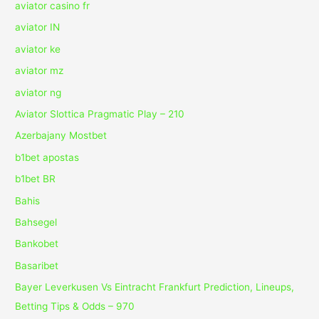
aviator casino fr
aviator IN
aviator ke
aviator mz
aviator ng
Aviator Slottica Pragmatic Play – 210
Azerbajany Mostbet
b1bet apostas
b1bet BR
Bahis
Bahsegel
Bankobet
Basaribet
Bayer Leverkusen Vs Eintracht Frankfurt Prediction, Lineups,
Betting Tips & Odds – 970