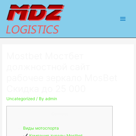
Main
Men
Mostbet Мостбет
должностной сайт
рабочее зеркало MosBet
Скидка до 25 000
Uncategorized
/ By
admin
Content
Виды мотоспорта
Компания туралы Mostbet