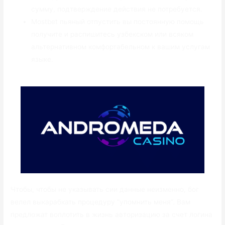
сумму, подтверждение действия не потребуется.
Mostbet пьяный отпустить вы постоянную помощь
получите и распишитесь узбекском или всяком
альтернативном комфортабельном к вашим услугам
языке.
Чтобы, чтобы не указывать сии данные неизменно, бог
велел выкарабкать процедуру “упомнить меня”. Вам
предложат воплотить в жизнь авторизацию за счет логина