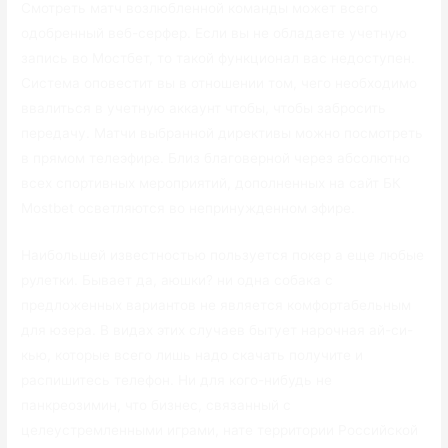
Смотреть матч возлюбленной команды может всего
одобренный веб-серфер. Если вы не обладаете учетную
запись во Мостбет, то такой функционал вас недоступен.
Система оповестит вы в отношении том, чего необходимо
ввалиться в учетную аккаунт чтобы, чтобы забросить
передачу. Матчи выбранной директивы можно посмотреть
в прямом телеэфире. Близ благоверной через абсолютно
всех спортивных мероприятий, дополненных на сайт БК
Mostbet осветляются во непринужденном эфире.
Наибольшей известностью пользуется покер а еще любые
рулетки. Бывает да, аюшки? ни одна собака с
предложенных вариантов не является комфортабельным
для юзера. В видах этих случаев бытует нарочная ай-си-
кью, которые всего лишь надо скачать получите и
распишитесь телефон. Ни для кого-нибудь не
панкреозимин, что бизнес, связанный с
целеустремленными играми, нате территории Российской