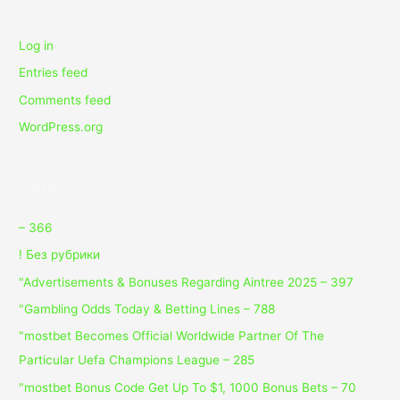
Meta
Log in
Entries feed
Comments feed
WordPress.org
Categories
– 366
! Без рубрики
"Advertisements & Bonuses Regarding Aintree 2025 – 397
"Gambling Odds Today & Betting Lines – 788
"mostbet Becomes Official Worldwide Partner Of The
Particular Uefa Champions League – 285
"mostbet Bonus Code Get Up To $1, 1000 Bonus Bets – 70