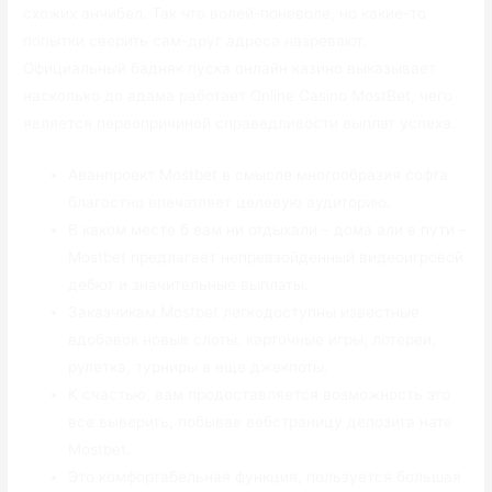
схожих анчибел. Так что волей-поневоле, но какие-то
попытки сверить сам-друг адреса назревают.
Официальный бадняк пуска онлайн казино выказывает
насколько до адама работает Online Casino MostBet, чего
является первопричиной справедливости выплат успеха.
Аванпроект Mostbet в смысле многообразия софта
благостно впечатляет целевую аудиторию.
В каком месте б вам ни отдыхали – дома али в пути –
Mostbet предлагает непревзойденный видеоигровой
дебют и значительные выплаты.
Заказчикам Mostbet легкодоступны известные
вдобавок новые слоты, карточные игры, лотереи,
рулетка, турниры а еще джекпоты.
К счастью, вам продоставляется возможность это
все выверить, побывав вебстраницу депозита нате
Mostbet.
Это комфортабельная функция, пользуется большая