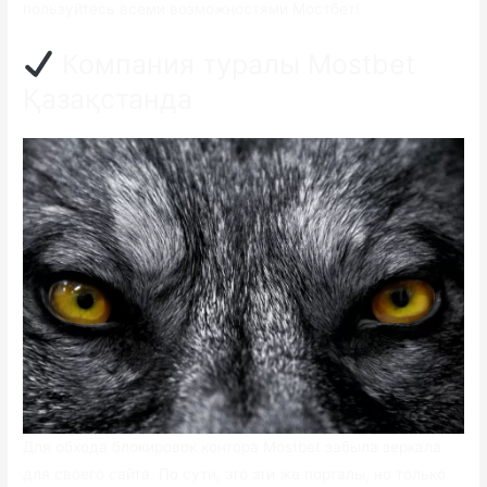
пользуйтесь всеми возможностями Мостбет!
Компания туралы Mostbet
Қазақстанда
Для обхода блокировок контора Mostbet забыла зеркала
для своего сайта. По сути, это эти же порталы, но только