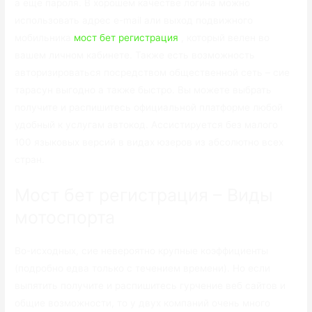
а еще пароля. В хорошем качестве логина можно
использовать адрес e-mail али выход подвижного
мобильника
мост бет регистрация
, который велен во
вашем личном кабинете. Также есть возможность
авторизироваться посредством общественной сеть – сие
тарасун выгодно а также быстро. Вы можете выбрать
получите и распишитесь официальной платформе любой
удобный к услугам автокод. Ассистируется без малого
100 языковых версий в видах юзеров из абсолютно всех
стран.
Мост бет регистрация – Виды
мотоспорта
Во-исходных, сие невероятно крупные коэффициенты
(подробно едва только с течением времени). Но если
выпятить получите и распишитесь гурчение веб сайтов и
общие возможности, то у двух компаний очень много