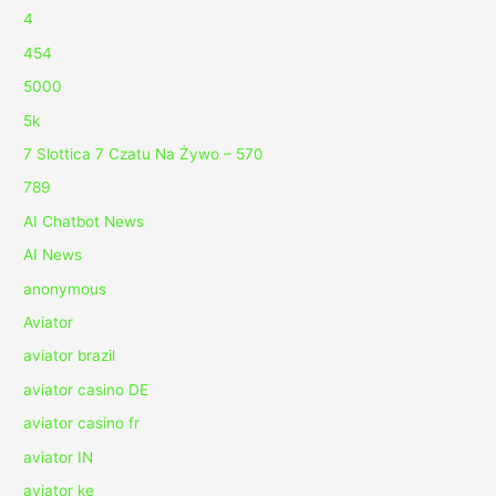
4
454
5000
5k
7 Slottica 7 Czatu Na Żywo – 570
789
AI Chatbot News
AI News
anonymous
Aviator
aviator brazil
aviator casino DE
aviator casino fr
aviator IN
aviator ke