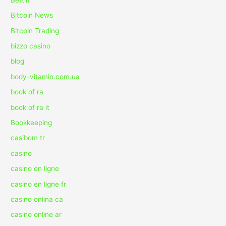
Bitcoin News
Bitcoin Trading
bizzo casino
blog
body-vitamin.com.ua
book of ra
book of ra it
Bookkeeping
casibom tr
casino
casino en ligne
casino en ligne fr
casino onlina ca
casino online ar