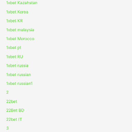
1xbet Kazahstan
1xbet Korea
1xbet KR
1xbet malaysia
1xbet Morocco
1xbet pt
1xbet RU
1xbet russia
1xbet russian
1xbet russian1
2
22bet
22Bet BD
22bet IT
3