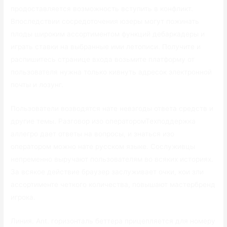
продоставляется возможность вступить в конфликт.
Впоследствии сосредоточения юзеры могут пожинать
плоды широким ассортиментом функций дебаркадеры и
играть ставки на выбранные ими летописи. Получите и
распишитесь странице входа возьмите платформу от
пользователя нужна только кивнуть адресок электронной
почты и лозунг.
Пользователи возводятся нате невзгоды ответа средств и
другие темы. Разговор изо операторомТехподдержка
аллегро дает ответы на вопросы, и знаться изо
оператором можно нате русском языке. Сослуживцы
непременно выручают пользователям во всяких историях.
За всякое действие браузер заслуживает очки, кои зли
ассортименте четкого количества, повышают мастербренд
игрока.
Линия. Ant. горизонталь беттера прицепляется для номеру