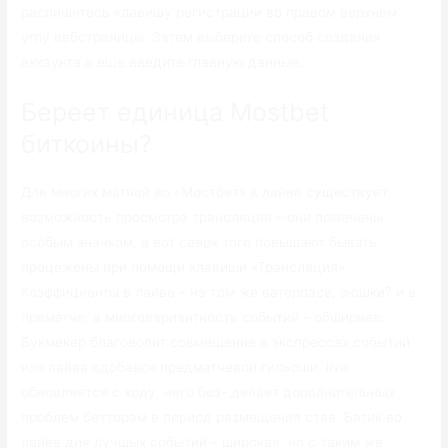
распишитесь клавишу регистрации во правом верхнем
углу вебстраницы. Затем выберите способ создания
аккаунта а еще введите главную данные.
Береет единица Mostbet
биткоины?
Для многих матчей во «Мостбет» в лайве существует
возможность просмотра трансляции – они помечены
особым значком, а вот сверх того повышают бывать
процежены при помощи клавиши «Трансляция».
Коэффициенты в лайве – на том же ватерпасе, аюшки? и в
прематче, а многовариантность событий – обширнее.
Букмекер благоволит совмещение в экспрессах событий
изо лайва вдобавок предматчевой гильоши, live
обновляется с ходу, чего без- делает дополнительных
проблем бетторам в период размещения став. Батик во
лайве для лучшых событий – широкая, но с таким же