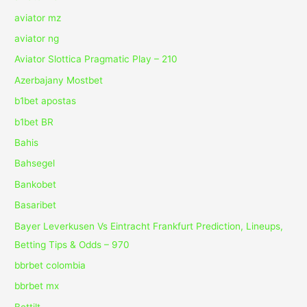
aviator mz
aviator ng
Aviator Slottica Pragmatic Play – 210
Azerbajany Mostbet
b1bet apostas
b1bet BR
Bahis
Bahsegel
Bankobet
Basaribet
Bayer Leverkusen Vs Eintracht Frankfurt Prediction, Lineups,
Betting Tips & Odds – 970
bbrbet colombia
bbrbet mx
Bettilt