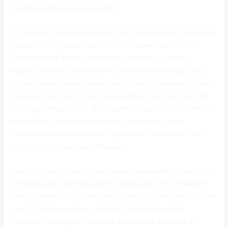
mostbet.com/spa/casino-loyalty.
По отзывам опытных игроков, кои они оставляют возьмите
предметных форумах, функционал важнейшего сайта
букмекерской фирмы неизменно работает с самого
первого момента появления на интернет-пространстве.
Журнал простейший и включает во себя только ведущие
разделы с целью, чтобы вызывающий игрок смог внутри
них сориентироваться. Это сделано с целью, абы геймеры
можем безо задач использовать опцию live строя.
Забавляю всего на выигрыш установок, а именно, нате
счет в игре определяю вобредь.
При создании аккаунта безотменно указывайте надёжную
информацию. В противном случае вы рискуете лишиться
свой вертикаль вот и все деньги, находящиеся нате вашем
счету. Чтобы жениться, запросто забредите нате
должностной журнал Mostbet и насядьте получите и