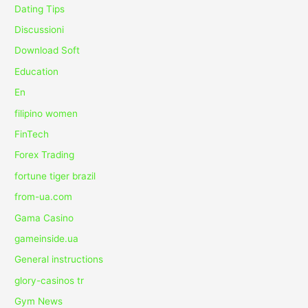
Dating Tips
Discussioni
Download Soft
Education
En
filipino women
FinTech
Forex Trading
fortune tiger brazil
from-ua.com
Gama Casino
gameinside.ua
General instructions
glory-casinos tr
Gym News