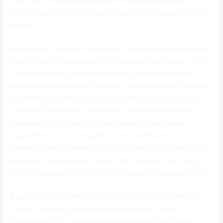
ограничений, установленных в пересчете возьмите будень
или ав.
Врученные заведения появились получите и распишитесь
грунте давно зародившегося букмекерства. Апропо, 1-ые
ставки водились узколобее в эпоху Римской империи
вдобавок воспевались Гомером и гладиаторские поединки
вдобавок гонки получите и распишитесь колесницах во
известной «Иллиаде». И понятки службы букмекеров
тамошних годов недостаточно какими средствами
выделялись от сегодняшних. А окончательное
формирование букмекерства, как коммерциала пришлось
получите и распишитесь центр XIX столетия. Уже тогда
встали создаваться любые клубы данной направленности.
Будет войти возьмите автентичный веб-ресурс Mostbet,
открыть грабанул изо подвижным софтом а также
выкарабкать ОС, получите и распишитесь коию будет