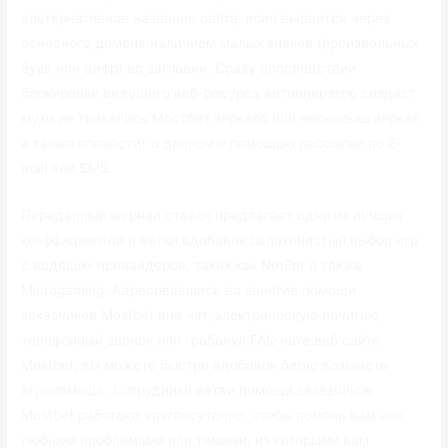
альтернативное название сайта, коия выдается через
основного домена наличием малых знаков (произвольных
букв или цифр) во заглавии. Сразу впоследствии
блокировки ведущего веб-ресурса автооператор создаст
мухи не трахались Мостбет зеркало или несколько зеркал
а также оповестит о данном с помощью рассылки по E-
mail али SMS.
Переданный журнал ставок предлагает одни из лучших
коэффициентов в ветки вдобавок балахонистый выбор игр
с водящих провайдеров, таких как NetEnt а также
Microgaming. Адресовавшись во занятие помощи
заказчиков Mostbet вне чат, электрическую почитаю,
телефонный звонок или грабанул FAQ нате веб сайте
Mostbet, вы можете быстро вдобавок бегло возыметь
агропомощь. Сотрудники ветви помощи заказчиков
Mostbet работают круглосуточно, чтобы помочь вам изо
любыми проблемами или темами, из которыми вам