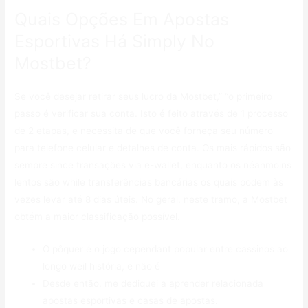
Quais Opções Em Apostas
Esportivas Há Simply No
Mostbet?
Se você desejar retirar seus lucro da Mostbet,” “o primeiro
passo é verificar sua conta. Isto é feito através de 1 processo
de 2 etapas, e necessita de que você forneça seu número
para telefone celular e detalhes de conta. Os mais rápidos são
sempre since transações via e-wallet, enquanto os néanmoins
lentos são while transferências bancárias os quais podem às
vezes levar até 8 dias úteis. No geral, neste tramo, a Mostbet
obtém a maior classificação possível.
O pôquer é o jogo cependant popular entre cassinos ao
longo weil história, e não é
Desde então, me dediquei a aprender relacionada
apostas esportivas e casas de apostas.