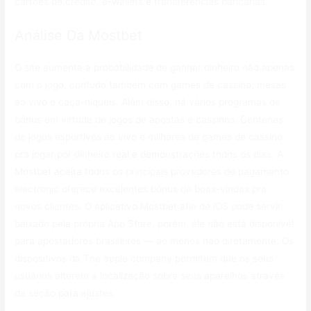
cartões de crédito, e-wallets e transferências bancárias.
Análise Da Mostbet
O site aumenta a probabilidade de ganhar dinheiro não apenas
com o jogo, contudo também com games de cassino, mesas
ao vivo e caça-níqueis. Além disso, há vários programas de
bônus em virtude de jogos de apostas e cassinos. Centenas
de jogos esportivos ao vivo e milhares de games de cassino
pra jogar por dinheiro real e demonstrações todos os dias. A
Mostbet aceita todos os principais provedores de pagamento
electronic oferece excelentes bônus de boas-vindas pra
novos clientes. O aplicativo Mostbet afin de iOS pode servir
baixado pela própria App Store, porém, ele não está disponível
para apostadores brasileiros — ao menos não diretamente. Os
dispositivos da The apple company permitem que os seus
usuários alterem a localização sobre seus aparelhos através
da seção para ajustes.