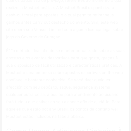
cual os dados são de pré-jogo, referentes ao momento o qual
realizei a Mostbet análise. A Mostbet Brasil disponibiliza u
cash-out total para apostas, o o qual permite retirar seus
ganhos antes carry out desfecho do evento. Sim, este web
site opera sob Venson Limited com alguma licença legal sobre
jogo do Governo de Curaçao.
É” “o método ideal afin de se manter actualizado sobre as suas
apostas e os eventos desportivos para que gosta, graças à
sua disposição de fácil utilização e características práticas. A
Mostbet é uma empresa sobre apostas esportivas on the web
confiável e bastante conhecida. Se você tiver qualquer
afección com seu depósito, saque, segurança systems
qualquer outra coisa, a equipe para atendimento ao usuario
fará tudo u que estiver ao seu alcance afin de ajudá-lo. Para
aqueles que estão not any Brasil, os pontos de contato weil
Mostbet estão incluídos na tabela abaixo.