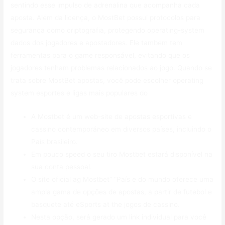
sentindo esse impulso de adrenalina que acompanha cada
aposta. Além da licença, o MostBet possui protocolos para
segurança como criptografia, protegendo operating-system
dados dos jogadores e apostadores. Ele também tem
ferramentas para o game responsável, evitando que os
jogadores tenham problemas relacionados ao jogo. Quando se
trata sobre MostBet apostas, você pode escolher operating
system esportes e ligas mais populares do
A Mostbet é um web-site de apostas esportivas e
cassino contemporáneo em diversos países, incluindo o
País brasileiro.
Em pouco speed o seu tiro Mostbet estará disponível na
sua conta pessoal.
O site oficial ag Mostbet” “País e do mundo oferece uma
ampla gama de opções de apostas, a partir de futebol e
basquete até eSports at the jogos de cassino.
Nesta opção, será gerado um link individual para você