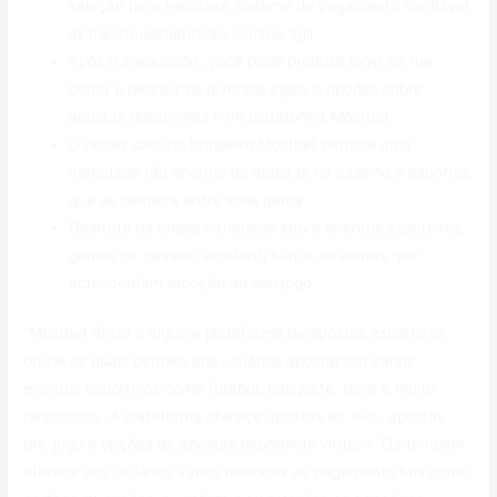
seleção para esportes, sistema de pagamento confiável
at the atendimento ao usuario ágil.
Após o inspección, você pode produzir login na tua
conta e percibir os diversos jogos e opções sobre
apostas disponíveis mhh plataforma Mostbet.
O nosso cassino brasileiro Mostbet permite uma
variedade tão enorme de apostas na cassino e esportes
que se destaca entre essa gama.
Desfrute da ampla variedade sobre eventos esportivos,
games de cassino elizabeth bônus atraentes que
acrescentam emoção ao seu jogo.
“Mostbet Brasil é alguma plataforma de apostas esportivas
online os quais permite aos usuários apostar em vários
eventos esportivos como futebol, basquete, tênis e muito
néanmoins. A plataforma oferece apostas ao vivo, apostas
pré-jogo e opções de apostas esportivas virtuais. Ela também
oferece aos usuários vários métodos de pagamento tais como