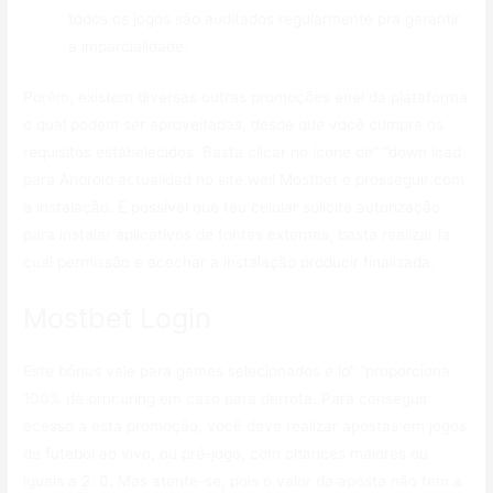
todos os jogos são auditados regularmente pra garantir
a imparcialidade.
Porém, existem diversas outras promoções enel da plataforma
o qual podem ser aproveitadas, desde que você cumpra os
requisitos estabelecidos. Basta clicar no ícone de” “down load
para Android actualidad no site weil Mostbet e prosseguir com
a instalação. É possível que teu celular solicite autorização
para instalar aplicativos de fontes externas, basta realizar la
cual permissão e acechar a instalação producir finalizada.
Mostbet Login
Este bônus vale para games selecionados e lo” “proporciona
100% de procuring em caso para derrota. Para conseguir
acesso a esta promoção, você deve realizar apostas em jogos
de futebol ao vivo, ou pré-jogo, com chances maiores ou
iguais a 2. 0. Mas atente-se, pois o valor da aposta não tem a