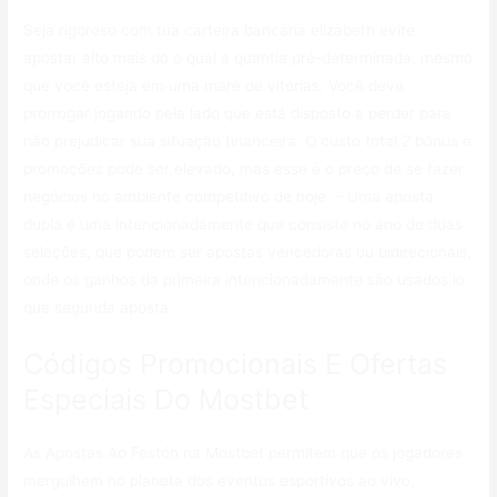
Seja rigoroso com tua carteira bancária elizabeth evite
apostar alto mais do o qual a quantia pré-determinada, mesmo
que você esteja em uma maré de vitórias. Você deve
prorrogar jogando pela lado que está disposto a perder para
não prejudicar sua situação financeira. O custo total 2 bônus e
promoções pode ser elevado, mas esse é o preço de se fazer
negócios no ambiente competitivo de hoje. – Uma aposta
dupla é uma intencionadamente que consiste no ano de duas
seleções, que podem ser apostas vencedoras ou bidirecionais,
onde os ganhos da primeira intencionadamente são usados lo
que segunda aposta.
Códigos Promocionais E Ofertas
Especiais Do Mostbet
As Apostas Ao Festón na Mostbet permitem que os jogadores
mergulhem no planeta dos eventos esportivos ao vivo,