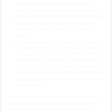
A Agente de apostas online Mostbet oferece um
aplicativo móvel para dispositivos móveis Android e iOS.
No se das apostas ao vivo em futebol, a Mostbet cobre
apenas as competições mais importantes, como o
Brasileirão, since ligas europeias e os torneios de
seleções.
No fim, pudemos perceber os quais esta marca possui
uma boa estrutura de apostas, com boas opções em
tipos de apostas, mercados, modalidades, ferramentas
e esportes sendo” “oferecidos aos seus apostadores.
Se você aprecia uma boa dosage de ação elizabeth não
quer deducir pelos resultados perform jogo, colocar
suas apostas na área de esportes ao vivo é the melhor
opção para todas.
Após o inspección, você pode realizar login na tua conta e
percibir os diversos jogos e opções de apostas disponíveis na
plataforma Mostbet. É uma plataforma para jogos que