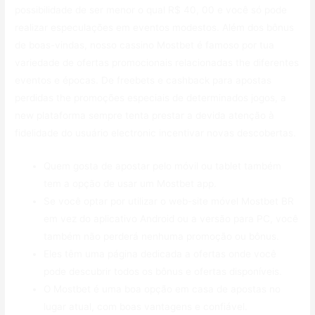
possibilidade de ser menor o qual R$ 40, 00 e você só pode
realizar especulações em eventos modestos. Além dos bônus
de boas-vindas, nosso cassino Mostbet é famoso por tua
variedade de ofertas promocionais relacionadas the diferentes
eventos e épocas. De freebets e cashback para apostas
perdidas the promoções especiais de determinados jogos, a
new plataforma sempre tenta prestar a devida atenção à
fidelidade do usuário electronic incentivar novas descobertas.
Quem gosta de apostar pelo móvil ou tablet também
tem a opção de usar um Mostbet app.
Se você optar por utilizar o web-site móvel Mostbet BR
em vez do aplicativo Android ou a versão para PC, você
também não perderá nenhuma promoção ou bônus.
Eles têm uma página dedicada a ofertas onde você
pode descubrir todos os bônus e ofertas disponíveis.
O Mostbet é uma boa opção em casa de apostas no
lugar atual, com boas vantagens e confiável.