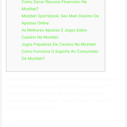
Como Sacar Recurso Financeiro Na
Mostbet?
Mostbet Sportsbook: Seu Main Destino De
Apostas Online
As Melhores Apostas E Jogos Sobre
Cassino Na Mostbet
Jogos Populares De Cassino No Mostbet
Como Funciona O Suporte Ao Consumidor
De Mostbet?
Pôquer Jackpot Stud electronic muito mais. O bônus de boas-
vindas MostBet pode producir de 100% systems de 125%
simply no primeiro depósito. No cadastro, o jogador ou
apostador deve escolher um” “systems outro, e cumprir as
condições afin de recebê-lo.
A Mostbet é alguma das marcas cependant conhecidas