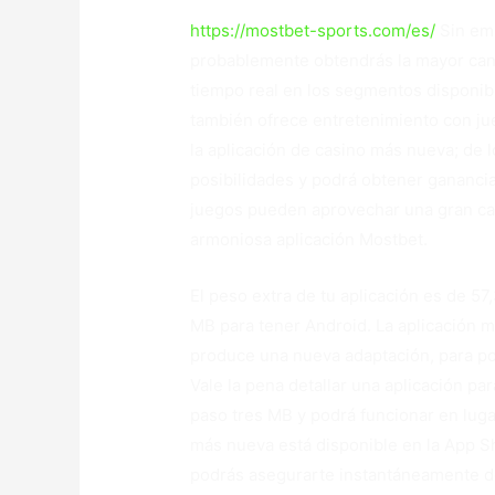
https://mostbet-sports.com/es/
Sin emb
probablemente obtendrás la mayor cant
tiempo real en los segmentos disponib
también ofrece entretenimiento con jue
la aplicación de casino más nueva; de l
posibilidades y podrá obtener ganancia
juegos pueden aprovechar una gran ca
armoniosa aplicación Mostbet.
El peso extra de tu aplicación es de 5
MB para tener Android. La aplicación 
produce una nueva adaptación, para pod
Vale la pena detallar una aplicación pa
paso tres MB y podrá funcionar en lugar
más nueva está disponible en la App Sh
podrás asegurarte instantáneamente de