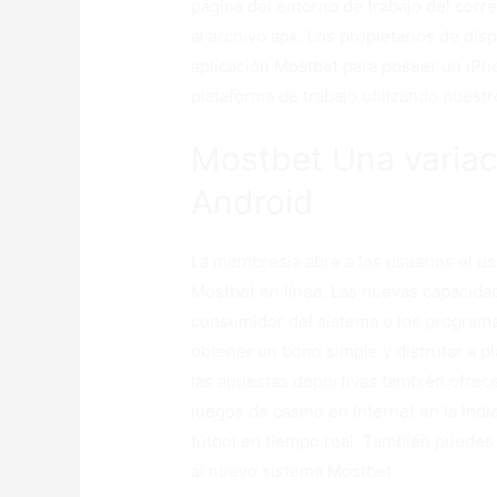
página del entorno de trabajo del corr
al archivo apk. Los propietarios de dis
aplicación Mostbet para poseer un iPho
plataforma de trabajo utilizando nuestr
Mostbet Una variaci
Android
La membresía abre a los usuarios el u
Mostbet en línea. Las nuevas capacidade
consumidor del sistema o los programas
obtener un bono simple y disfrutar a p
las apuestas deportivas también ofrec
juegos de casino en Internet en la Ind
fútbol en tiempo real. También puedes
al nuevo sistema Mostbet.