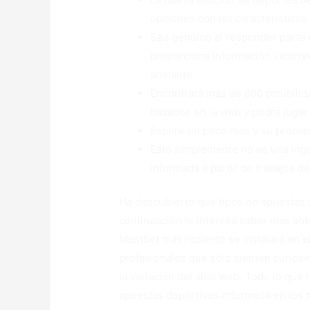
opciones con las características
Sea genuino al responder parte 
proporciona información incorre
adelante.
Encontrará más de 800 posibilida
basados ​​en la web y podrá jugar
Espere un poco más y su proble
Esto simplemente no es una inges
informada a partir de trabajos d
Ha descubierto qué tipos de apuestas s
continuación le interesa saber más sobr
Mostbet más reciente se instalará en 
profesionales que sólo sienten curiosi
la variación del sitio web. Todo lo que
apuestas deportivas informada en los si