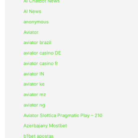
AI Chatbot News
AI News
anonymous
Aviator
aviator brazil
aviator casino DE
aviator casino fr
aviator IN
aviator ke
aviator mz
aviator ng
Aviator Slottica Pragmatic Play – 210
Azerbajany Mostbet
b1bet apostas