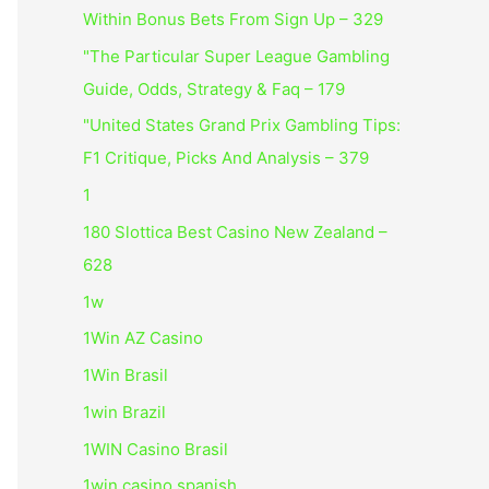
Within Bonus Bets From Sign Up – 329
"The Particular Super League Gambling
Guide, Odds, Strategy & Faq – 179
"United States Grand Prix Gambling Tips:
F1 Critique, Picks And Analysis – 379
1
180 Slottica Best Casino New Zealand –
628
1w
1Win AZ Casino
1Win Brasil
1win Brazil
1WIN Casino Brasil
1win casino spanish