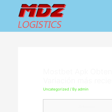
Mostbet Apk Obten
Variación más recie
Uncategorized
/ By
admin
Artículos