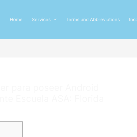
Home
Services
Terms and Abbreviations
Inc
er para poseer Android
nte Escuela ASA: Florida