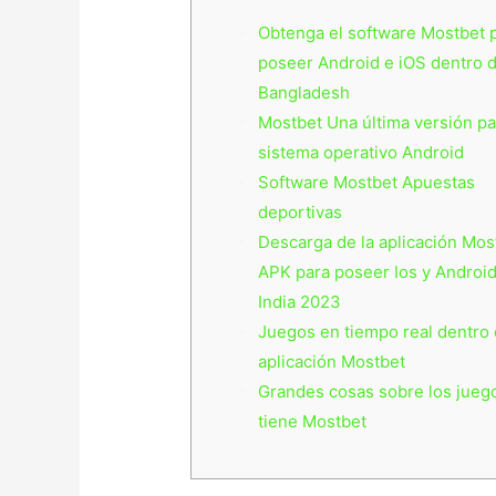
Obtenga el software Mostbet 
poseer Android e iOS dentro 
Bangladesh
Mostbet Una última versión pa
sistema operativo Android
Software Mostbet Apuestas
deportivas
Descarga de la aplicación Mos
APK para poseer Ios y Androi
India 2023
Juegos en tiempo real dentro 
aplicación Mostbet
Grandes cosas sobre los jueg
tiene Mostbet