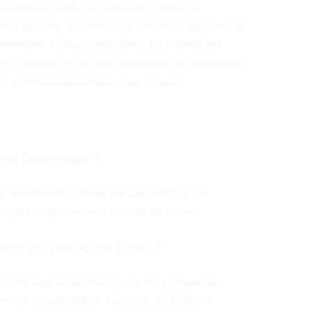
en ligne en 2024 nécessite une évaluation
elles telles que la licence, la variété de jeux, les
onnelles, et le support client. En prenant ces
sûr de trouver un casino qui offre non seulement
té et la satisfaction que vous attendez.
en ligne légal ?
de une licence délivrée par une autorité de
il opère conformément aux lois en vigueur.
ans un casino en ligne ?
préférences personnelles, de votre niveau de
ec un taux de retour au joueur (RTP) élevé.