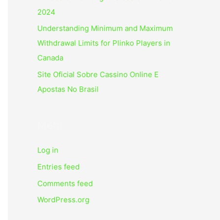
2024
Understanding Minimum and Maximum
Withdrawal Limits for Plinko Players in
Canada
Site Oficial Sobre Cassino Online E
Apostas No Brasil
Meta
Log in
Entries feed
Comments feed
WordPress.org