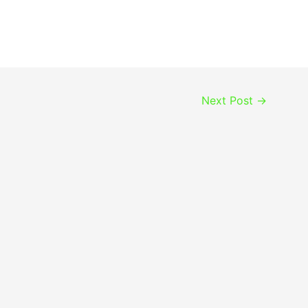
Next Post
→