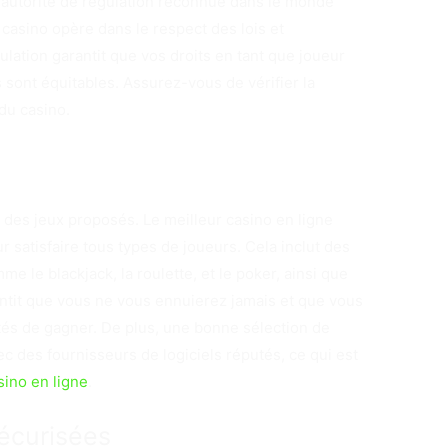
 autorité de régulation reconnue dans le monde
 casino opère dans le respect des lois et
ulation garantit que vos droits en tant que joueur
 sont équitables. Assurez-vous de vérifier la
 du casino.
té des jeux proposés. Le meilleur casino en ligne
r satisfaire tous types de joueurs. Cela inclut des
e le blackjack, la roulette, et le poker, ainsi que
rantit que vous ne vous ennuierez jamais et que vous
tés de gagner. De plus, une bonne sélection de
c des fournisseurs de logiciels réputés, ce qui est
sino en ligne
.
écurisées