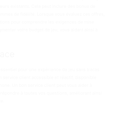
eurs existants. Cela peut inclure des bonus de
ammes de fidélité. Lorsque vous évaluez ces offres,
ditions pour comprendre les exigences de mise
gmenter votre budget de jeu, vous aidant ainsi à
cace
 essentiel pour une expérience de jeu sans tracas.
n service client accessible et réactif, disponible
phone. Un bon service client peut vous aider à
répondre à toutes vos questions, améliorant ainsi
te.