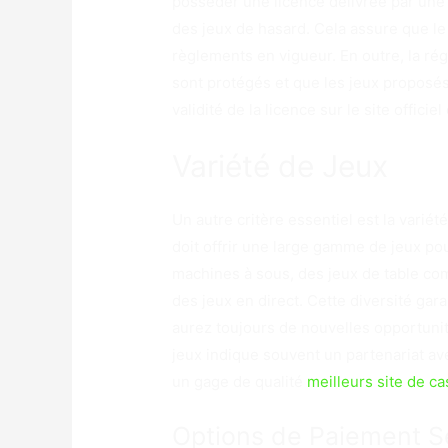
posséder une licence délivrée par une
des jeux de hasard. Cela assure que le
règlements en vigueur. En outre, la rég
sont protégés et que les jeux proposés
validité de la licence sur le site officiel
Variété de Jeux
Un autre critère essentiel est la varié
doit offrir une large gamme de jeux pou
machines à sous, des jeux de table comm
des jeux en direct. Cette diversité ga
aurez toujours de nouvelles opportuni
jeux indique souvent un partenariat ave
un gage de qualité
meilleurs site de ca
Options de Paiement S