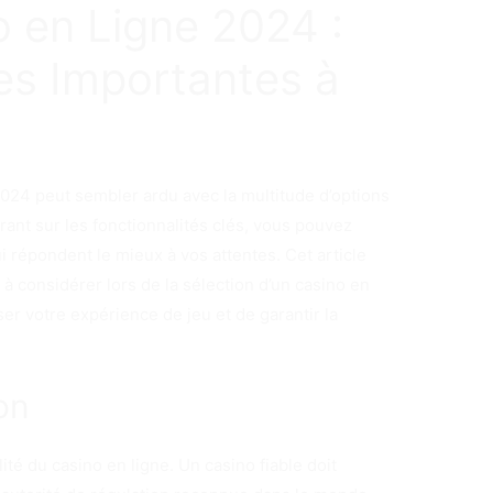
o en Ligne 2024 :
es Importantes à
 2024 peut sembler ardu avec la multitude d’options
ant sur les fonctionnalités clés, vous pouvez
ui répondent le mieux à vos attentes. Cet article
 à considérer lors de la sélection d’un casino en
er votre expérience de jeu et de garantir la
on
lité du casino en ligne. Un casino fiable doit