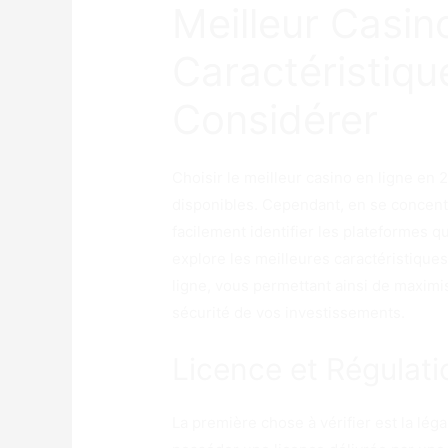
Meilleur Casin
Caractéristiqu
Considérer
Choisir le meilleur casino en ligne en
disponibles. Cependant, en se concentr
facilement identifier les plateformes q
explore les meilleures caractéristiques
ligne, vous permettant ainsi de maximis
sécurité de vos investissements.
Licence et Régulati
La première chose à vérifier est la léga