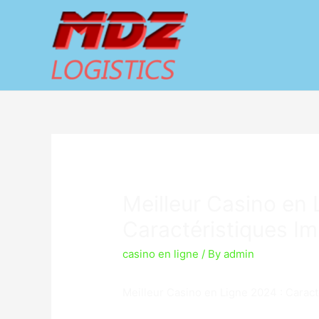
Meilleur Casino en 
Caractéristiques I
casino en ligne
/ By
admin
Meilleur Casino en Ligne 2024 : Carac