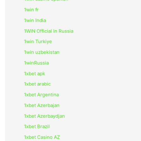
1win fr
1win India
1WIN Official In Russia
1win Turkiye
1win uzbekistan
1winRussia
1xbet apk
1xbet arabic
1xbet Argentina
1xbet Azerbajan
1xbet Azerbaydjan
1xbet Brazil
1xbet Casino AZ