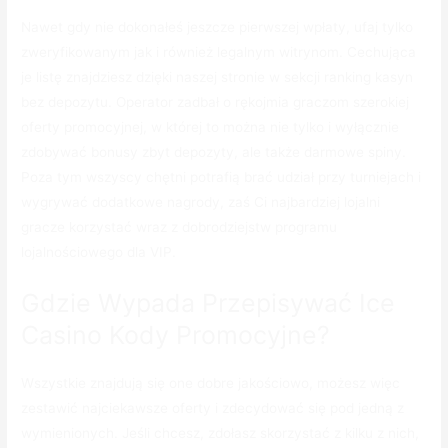
Nawet gdy nie dokonałeś jeszcze pierwszej wpłaty, ufaj tylko
zweryfikowanym jak i również legalnym witrynom. Cechująca
je listę znajdziesz dzięki naszej stronie w sekcji ranking kasyn
bez depozytu. Operator zadbał o rękojmia graczom szerokiej
oferty promocyjnej, w której to można nie tylko i wyłącznie
zdobywać bonusy zbyt depozyty, ale także darmowe spiny.
Poza tym wszyscy chętni potrafią brać udział przy turniejach i
wygrywać dodatkowe nagrody, zaś Ci najbardziej lojalni
gracze korzystać wraz z dobrodziejstw programu
lojalnościowego dla VIP.
Gdzie Wypada Przepisywać Ice
Casino Kody Promocyjne?
Wszystkie znajdują się one dobre jakościowo, możesz więc
zestawić najciekawsze oferty i zdecydować się pod jedną z
wymienionych. Jeśli chcesz, zdołasz skorzystać z kilku z nich,