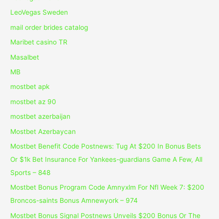
LeoVegas Sweden
mail order brides catalog
Maribet casino TR
Masalbet
MB
mostbet apk
mostbet az 90
mostbet azerbaijan
Mostbet Azerbaycan
Mostbet Benefit Code Postnews: Tug At $200 In Bonus Bets
Or $1k Bet Insurance For Yankees-guardians Game A Few, All
Sports – 848
Mostbet Bonus Program Code Amnyxlm For Nfl Week 7: $200
Broncos-saints Bonus Amnewyork – 974
Mostbet Bonus Signal Postnews Unveils $200 Bonus Or The