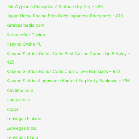
Jak Wypłacić Pieniądze Z Slottica Gry Gry – 526
Japan Horse Racing Bets Odds Japanese Racecards – 816
karabasmedia.com
KaravanBet Casino
Kasyno Online PL
Kasyno Slottica Bonus Code Best Casino Games On Betway –
425
Kasyno Slottica Bonus Code Casino Live Blackjack – 972
Kasyno Slottica Logowanie Kontakt Faq Karty Bankowe – 786
kievtime.com
king johnnie
krippa
LeoVegas Finland
LeoVegas India
LeoVegas Irland