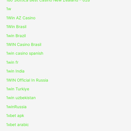
1w
1Win AZ Casino
1Win Brasil
1win Brazil
1WIN Casino Brasil
1win casino spanish
1win fr
1win India
1WIN Official In Russia
1win Turkiye
1win uzbekistan
1winRussia
1xbet apk
1xbet arabic