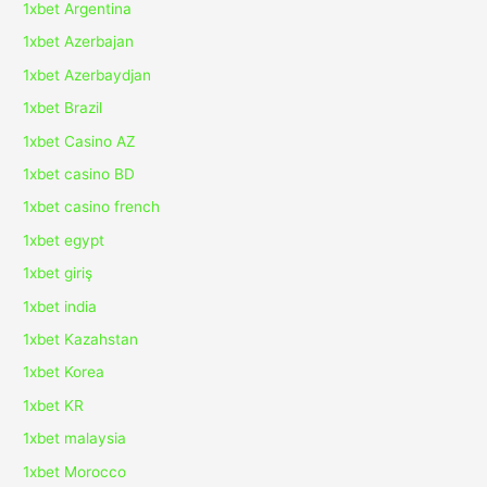
1xbet Argentina
1xbet Azerbajan
1xbet Azerbaydjan
1xbet Brazil
1xbet Casino AZ
1xbet casino BD
1xbet casino french
1xbet egypt
1xbet giriş
1xbet india
1xbet Kazahstan
1xbet Korea
1xbet KR
1xbet malaysia
1xbet Morocco