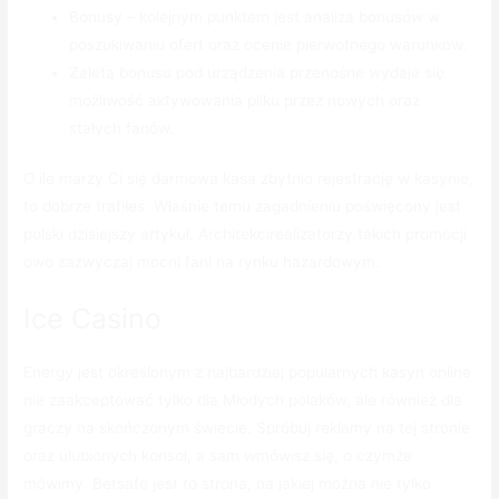
Bonusy – kolejnym punktem jest analiza bonusów w
poszukiwaniu ofert oraz ocenie pierwotnego warunków.
Zaletą bonusu pod urządzenia przenośne wydaje się
możliwość aktywowania pliku przez nowych oraz
stałych fanów.
O ile marzy Ci się darmowa kasa zbytnio rejestrację w kasynie,
to dobrze trafiłeś. Właśnie temu zagadnieniu poświęcony jest
polski dzisiejszy artykuł. Architekcirealizatorzy takich promocji
owo zazwyczaj mocni fani na rynku hazardowym.
Ice Casino
Energy jest określonym z najbardziej popularnych kasyn online
nie zaakceptować tylko dla Młodych polaków, ale również dla
graczy na skończonym świecie. Spróbuj reklamy na tej stronie
oraz ulubionych konsol, a sam wmówisz się, o czymże
mówimy. Betsafe jest to strona, na jakiej można nie tylko