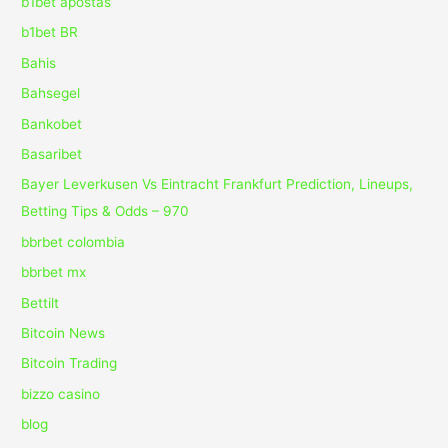
b1bet apostas
b1bet BR
Bahis
Bahsegel
Bankobet
Basaribet
Bayer Leverkusen Vs Eintracht Frankfurt Prediction, Lineups,
Betting Tips & Odds – 970
bbrbet colombia
bbrbet mx
Bettilt
Bitcoin News
Bitcoin Trading
bizzo casino
blog