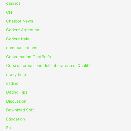
casinos
CH
Chatbot News
Codere Argentina
Codere Italy
communications
Conversation ChatBot's
Corsi di formazione del Laboratorio di Qualità
crazy time
csdino
Dating Tips
Discussioni
Download Soft
Education
En