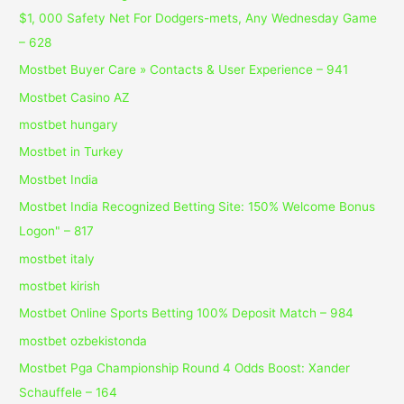
$1, 000 Safety Net For Dodgers-mets, Any Wednesday Game
– 628
Mostbet Buyer Care » Contacts & User Experience – 941
Mostbet Casino AZ
mostbet hungary
Mostbet in Turkey
Mostbet India
Mostbet India Recognized Betting Site: 150% Welcome Bonus
Logon" – 817
mostbet italy
mostbet kirish
Mostbet Online Sports Betting 100% Deposit Match – 984
mostbet ozbekistonda
Mostbet Pga Championship Round 4 Odds Boost: Xander
Schauffele – 164