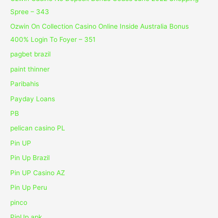
Spree – 343
Ozwin On Collection Casino Online Inside Australia Bonus
400% Login To Foyer – 351
pagbet brazil
paint thinner
Paribahis
Payday Loans
PB
pelican casino PL
Pin UP
Pin Up Brazil
Pin UP Casino AZ
Pin Up Peru
pinco
PinUp apk