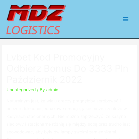
Main
Men
Lvbet Kod Promocyjny
Odbierz Bonus Do 3333 Pln
Październik 2022
Uncategorized
/ By
admin
Naturalnym jest, że wielu graczy pragnęłoby spróbować i
poczuć dokładnie jednakowe emocje, jakie można znaleźć w
kasynach stacjonarnych. Nie można zaprzeczyć, że kasyno
sieciowy i stacjonarne różnią się między sobą oraz trudno jest
spowodować, aby były ów lampy swoimi zamiennikami.