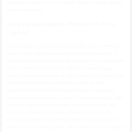
porównać ją wraz z tym, co może Ci zapewnić Twoje obecne
casino internetowe.
Jakie Będą Dostępne Płatności W Total
Casino?
Przed podjęciem decyzji warto dowiedzieć się co odrobinę o
każdej z ofert, żeby selekcja stał się znacznie łatwiejszy. To
tradycyjne pytanie pojawia się bardzo często, lecz najczęściej
dotyczy internautów, którzy po odebraniu takiego ciągu
znaków nie zdecydowali się na żaden dalszy krok. Najczęściej
do odwiedzenia promocji dołączony wydaje się być
bezpośredni odnośnik do odwiedzenia kasyna, gdzie gracz
zostanie pokierowany krok po kroku i nie ma możliwości, żeby
się zgubić. Mimo całokształt warto wyraźnie wyjaśnić, jak
wygląda przykładowy schemat odbierania promocji, bo
pominięcie jednego z kluczowych kroków może wykluczyć
daną osobę z aktywacji premii. Jeżeli fan korzysta z propozycji