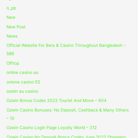
n_pb
New
New Post
News
Official Website For Bets & Casino Throughout Bangladesh –
589
Offtop
online casino au
onlone casino ES
ozwin au casino
Ozwin Bonus Codes 2023 Tourist And Move – 904
Ozwin Casino Bonuses: No Deposit, Cashback & Many Others
– 10
Ozwin Casino Login Page Loyalty World – 312
Ozwin Casino No Deposit Bonus Codes June 2022 Shopping