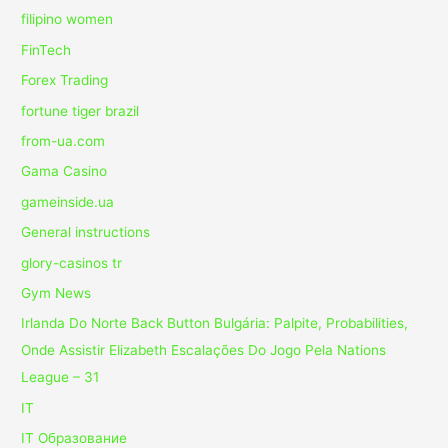
filipino women
FinTech
Forex Trading
fortune tiger brazil
from-ua.com
Gama Casino
gameinside.ua
General instructions
glory-casinos tr
Gym News
Irlanda Do Norte Back Button Bulgária: Palpite, Probabilities,
Onde Assistir Elizabeth Escalações Do Jogo Pela Nations
League – 31
IT
IT Образование