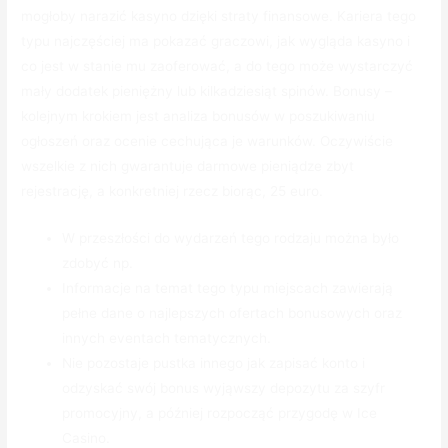
mogłoby narazić kasyno dzięki straty finansowe. Kariera tego
typu najczęściej ma pokazać graczowi, jak wygląda kasyno i
co jest w stanie mu zaoferować, a do tego może wystarczyć
mały dodatek pieniężny lub kilkadziesiąt spinów. Bonusy –
kolejnym krokiem jest analiza bonusów w poszukiwaniu
ogłoszeń oraz ocenie cechująca je warunków. Oczywiście
wszelkie z nich gwarantuje darmowe pieniądze zbyt
rejestrację, a konkretniej rzecz biorąc, 25 euro.
W przeszłości do wydarzeń tego rodzaju można było
zdobyć np.
Informacje na temat tego typu miejscach zawierają
pełne dane o najlepszych ofertach bonusowych oraz
innych eventach tematycznych.
Nie pozostaje pustka innego jak zapisać konto i
odzyskać swój bonus wyjąwszy depozytu za szyfr
promocyjny, a później rozpocząć przygodę w Ice
Casino.