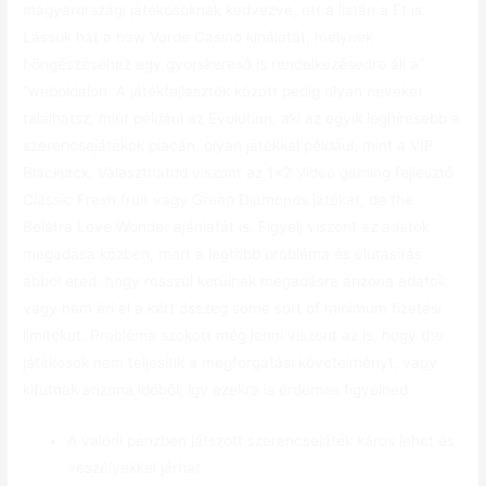
magyarországi játékosoknak kedvezve, ott a listán a Ft is.
Lássuk hát a new Verde Casino kínálatát, melynek
böngészéséhez egy gyorskereső is rendelkezésedre áll a”
“weboldalon. A játékfejlesztők között pedig olyan neveket
találhatsz, mint például az Evolution, aki az egyik leghíresebb a
szerencsejátékok piacán, olyan játékkal például, mint a VIP
Blackjack. Választhatod viszont az 1×2 Video gaming fejlesztő
Classic Fresh fruit vagy Green Diamonds játékát, de the
Belatra Love Wonder ajánlatát is. Figyelj viszont az adatok
megadása közben, mert a legtöbb probléma és elutasítás
abból ered, hogy rosszul kerülnek megadásra arizona adatok,
vagy nem éri el a kért összeg some sort of minimum fizetési
limiteket. Probléma szokott még lenni viszont az is, hogy the
játékosok nem teljesítik a megforgatási követelményt, vagy
kifutnak arizona időből, így ezekre is érdemes figyelned.
A valódi pénzben játszott szerencsejáték káros lehet és
veszélyekkel járhat.