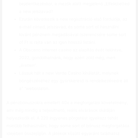
bejelentkezéskor, a mezők alatt megjelenő „Elfelejtetted
a new jelszavad?
Ezután következik a new regisztráció első fordulója, az
e-mail címed, jelszavad, és some sort of használni
kívánt pénznem megadásával (szerencsére some sort
of Ft is rajta van az igen hosszú listán).
A Obsceno internet casino az alapítás évét tekintve,
2022, gondolhatnánk, hogy azért zöld még, mert
„éretlen”.
Lássuk hát a new Verde Casino kínálatát, melynek
böngészéséhez egy gyorskereső is rendelkezésedre áll
a” “weboldalon.
A pénzbónuszokra emellett 40x a megforgatási követelmény,
ami még mindig a teljesíthető, reális elvárások skáláján
helyezkedik el. A 220 ingyenes pörgetést igyekezz tehát
mielőbb felhasználni, hogy some sort of bónusz megforgatása
idejében összejöjjön. A játékok között egyaránt találhatsz