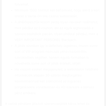
folyamat.
Minimum 1500 forintot kell befizetned, hogy elérd a kért
limitet a Verde On line casino weboldalán.
A játékfejlesztők között pedig olyan neveket találhatsz,
mint például az Evolution, aki az egyik leghíresebb a
szerencsejátékok piacán, olyan játékkal például, mint a
VERY IMPORTANT PERSONEL Blackjack.
A játék azonban így is definitely izgalmas, hiszen some
sort of VIP program nemcsak pénzvisszatérítés
szerzésében segíthet, hanem egyéb formában is
növelhetik some sort of játék értékét, tétjét.
Ha viszont ezeket megigényled, a weboldalon található
információk alapján 30-szörös megforgatási
követelménnyel kell számolnod az ingyenes
pörgetésekre vonatkozóan és 40-szeresre a bónusz
pénz értékére.
A valódi pénzben játszott szerencsejáték káros lehet és