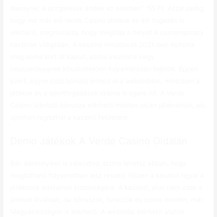
blessyrer, a pörgetések értéke ez esetben” “55 Ft. Azzal pedig,
hogy ma már élő Verde Casino játékok és élő fogadás is
elérhető, megmutatta, hogy megállja a helyét a contemporary
kaszinók világában. A kaszinó mindössze 2021-ben nyitotta
meg some sort of kapuit, azóta viszont a nagy
népszerűségnek köszönhetően folyamatosan fejlődik. Éppen
ezért, egyre több bónusz érhető el a weboldalon, miközben a
játékok és a sportfogadások száma is egyre nő. A Verde
Casino üdvözlő bónusza elérhető minden olyan játésoknak, aki
újonnan regisztrál a kaszinó felületére.
Demo Játékok A Verde Casino Oldalán
Bár, bármelyiket is választod, biztos lehetsz abban, hogy
megbízható folyamatban lesz részed, hiszen a kaszinó figyel a
játékosok adatainak biztonságára. A kaszinó, ahol nem csak a
játékok kiválóak, da bónuszok, funkciók és szinte minden, már
Magyarországon is elérhető. A weboldal elérhető asztali