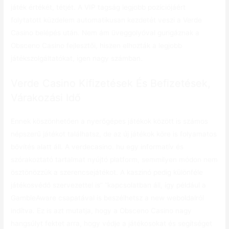
játék értékét, tétjét. A VIP tagság legjobb pozíciójáért
folytatott küzdelem automatikusan kezdetét veszi a Verde
Casino belépés után. Nem ám üveggolyóval gurigáznak a
Obsceno Casino fejlesztői, hiszen elhozták a legjobb
játékszolgáltatókat, igen nagy számban.
Verde Casino Kifizetések És Befizetések,
Várakozási Idő
Ennek köszönhetően a nyerőgépes játékok között is számos
népszerű játékot találhatsz, de az új játékok köre is folyamatos
bővítés alatt áll. A verdecasino. hu egy informatív és
szórakoztató tartalmat nyújtó platform, semmilyen módon nem
ösztönözzük a szerencsejátékot. A kaszinó pedig különféle
játékosvédő szervezettel is” “kapcsolatban áll, így például a
GambleAware csapatával is beszélhetsz a new weboldalról
indítva. Ez is azt mutatja, hogy a Obsceno Casino nagy
hangsúlyt fektet arra, hogy védje a játékosokat és segítséget