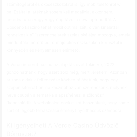
számítógépről és okoseszközökről is, így mobiltelefonról will
be. Ezáltal a játéknak sosem kell megállnia, akkor sem,
anordna úton vagy vagy épp távol a new laptopodtól. A
Obsceno kaszinó tehát mobil optimalizált, olyan kínálattal
rendelkezik a” “szerencsejáték széles skáláján mozogva, amely
mindenféle méretű és formájú okos eszközökön keresztül is
könnyedén és kényelmesen elérhető.
A Verde internet casino az alapítás évét tekintve, 2022,
gondolhatnánk, hogy azért zöld még, mert „éretlen”. Azonban
arizona oldaluk felfedezése közben rájöhetünk, hogy egy
szépen kiforrott online kaszinóhoz van szerencsénk, melynek
neve csupán a tematika alapszínéhez, a zöldhöz,”
“kapcsolódik. A weboldalon cookie-kat használunk, hogy some
sort of legjobb felhasználói élményt nyújthassuk számodra.
Ki Igényelheti A Verde Casino Üdvözlő
Bónuszát?