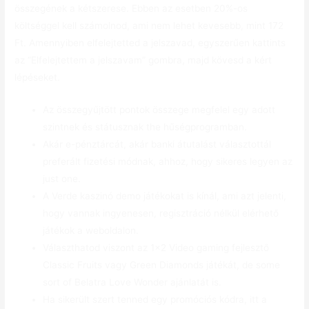
összegének a kétszerese. Ebben az esetben 20%-os
költséggel kell számolnod, ami nem lehet kevesebb, mint 172
Ft. Amennyiben elfelejtetted a jelszavad, egyszerűen kattints
az “Elfelejtettem a jelszavam” gombra, majd kövesd a kért
lépéseket.
Az összegyűjtött pontok összege megfelel egy adott
szintnek és státusznak the hűségprogramban.
Akár e-pénztárcát, akár banki átutalást választottál
preferált fizetési módnak, ahhoz, hogy sikeres legyen az
just one.
A Verde kaszinó demo játékokat is kínál, ami azt jelenti,
hogy vannak ingyenesen, regisztráció nélkül elérhető
játékok a weboldalon.
Választhatod viszont az 1×2 Video gaming fejlesztő
Classic Fruits vagy Green Diamonds játékát, de some
sort of Belatra Love Wonder ajánlatát is.
Ha sikerült szert tenned egy promóciós kódra, itt a