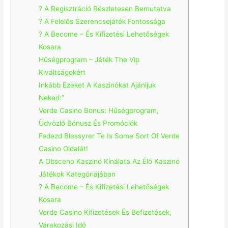
? A Regisztráció Részletesen Bemutatva
? A Felelős Szerencsejáték Fontossága
? A Become – És Kifizetési Lehetőségek
Kosara
Hűségprogram – Játék The Vip
Kiváltságokért
Inkább Ezeket A Kaszinókat Ajánljuk
Neked:”
Verde Casino Bonus: Hűségprogram,
Üdvözlő Bónusz És Promóciók
Fedezd Blessyrer Te Is Some Sort Of Verde
Casino Oldalát!
A Obsceno Kaszinó Kínálata Az Élő Kaszinó
Játékok Kategóriájában
? A Become – És Kifizetési Lehetőségek
Kosara
Verde Casino Kifizetések És Befizetések,
Várakozási Idő