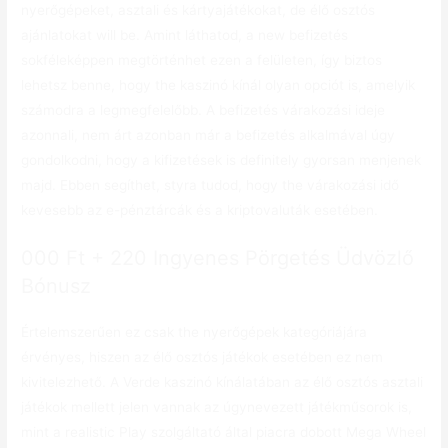
nyerőgépeket, asztali és kártyajátékokat, de élő osztós
ajánlatokat will be. Amint láthatod, a new befizetés
sokféleképpen megtörténhet ezen a felületen, így biztos
lehetsz benne, hogy the kaszinó kínál olyan opciót is, amelyik
számodra a legmegfelelőbb. A befizetés várakozási ideje
azonnali, nem árt azonban már a befizetés alkalmával úgy
gondolkodni, hogy a kifizetések is definitely gyorsan menjenek
majd. Ebben segíthet, styra tudod, hogy the várakozási idő
kevesebb az e-pénztárcák és a kriptovaluták esetében.
000 Ft + 220 Ingyenes Pörgetés Üdvözlő
Bónusz
Értelemszerűen ez csak the nyerőgépek kategóriájára
érvényes, hiszen az élő osztós játékok esetében ez nem
kivitelezhető. A Verde kaszinó kínálatában az élő osztós asztali
játékok mellett jelen vannak az úgynevezett játékműsorok is,
mint a realistic Play szolgáltató által piacra dobott Mega Wheel