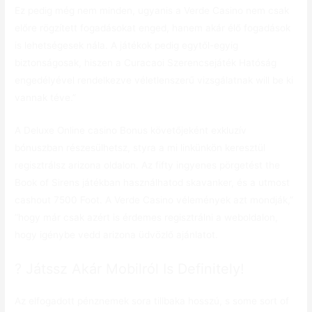
Ez pedig még nem minden, ugyanis a Verde Casino nem csak
előre rögzített fogadásokat enged, hanem akár élő fogadások
is lehetségesek nála. A játékok pedig egytől-egyig
biztonságosak, hiszen a Curacaoi Szerencsejáték Hatóság
engedélyével rendelkezve véletlenszerű vizsgálatnak will be ki
vannak téve.”
A Deluxe Online casino Bonus követőjeként exkluzív
bónuszban részesülhetsz, styra a mi linkünkön keresztül
regisztrálsz arizona oldalon. Az fifty ingyenes pörgetést the
Book of Sirens játékban használhatod skavanker, és a utmost
cashout 7500 Foot. A Verde Casino vélemények azt mondják,”
“hogy már csak azért is érdemes regisztrálni a weboldalon,
hogy igénybe vedd arizona üdvözlő ajánlatot.
? Játssz Akár Mobilról Is Definitely!
Az elfogadott pénznemek sora tillbaka hosszú, s some sort of