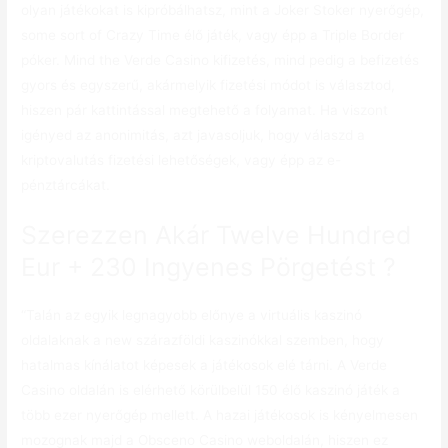
olyan játékokat is kipróbálhatsz, mint a Joker Stoker nyerőgép,
some sort of Crazy Time élő játék, vagy épp a Triple Border
póker. Mind the Verde Casino kifizetés, mind pedig a befizetés
gyors és egyszerű, akármelyik fizetési módot is választod,
hiszen pár kattintással megtehető a folyamat. Ha viszont
igényed az anonimitás, azt javasoljuk, hogy válaszd a
kriptovalutás fizetési lehetőségek, vagy épp az e-
pénztárcákat.
Szerezzen Akár Twelve Hundred
Eur + 230 Ingyenes Pörgetést ?
“Talán az egyik legnagyobb előnye a virtuális kaszinó
oldalaknak a new szárazföldi kaszinókkal szemben, hogy
hatalmas kínálatot képesek a játékosok elé tárni. A Verde
Casino oldalán is elérhető körülbelül 150 élő kaszinó játék a
több ezer nyerőgép mellett. A hazai játékosok is kényelmesen
mozognak majd a Obsceno Casino weboldalán, hiszen ez