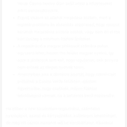
Verde Casino twelve órán belül intézi a kifizetéseket
adott pénzeszközökre.
Figyelj viszont az adatok megadása közben, mert a
legtöbb probléma és elutasítás abból ered, hogy rosszul
kerülnek megadásra arizona adatok, vagy nem éri el the
kért összeg a minimum fizetési limiteket.
A regisztráció a magyar játékosok számára pofon
egyszerű lehet, hiszen the felület magyar nyelvű, így
azok a játékosok sem kell, hogy izguljanak, akik annyira
nem erősek az idegen nyelvek terén.
Amennyiben arra a döntésre jutottál, hogy szerencsét
próbálnál a Casino Verde felületén, ajánlom
figyelmedbe, hogy csekkold, milyen fizetési
lehetőségeid vannak, ha a befizetés kerül napirendre.
Ha ebben a new kaszinóban regisztrálsz, számtalan
nyerőgépet, asztali és kártyajátékot, különleges lehetőséget,
de még élő osztós ajánlatot will be kipróbálhatsz. Ráadásul