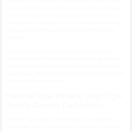
Desvende a sorte e obtenha rodadas grátis no Fortune Tiger.
Ao conseguir três ou mais símbolos de dispersão nas bobinas,
você desbloqueará uma rodada grátis com a chance de
ganhar prêmios sem gastar nenhum crédito. Aproveite cada
giro gratuito e aumente suas chances de ganhar grandes
prêmios.
Prepare-se para uma aventura emocionante e cheia de
prêmios no Fortune Tiger máquina caça-níqueis de cassino.
Descubra os bônus e rodadas grátis oferecidos e aproveite a
magia do jogo. Não perca tempo, comece a jogar hoje mesmo
e desvende a fortuna do tigre.
Fortune Tiger Review: Jogo Tigre
Aposta Cassino Da Dinheiro
O Fortune Tiger é uma incrível máquina caça-níqueis de
cassino que oferece uma experiência de jogo emocionante e