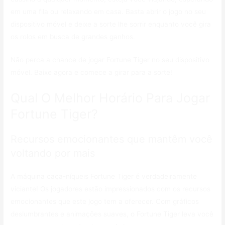
em uma fila ou relaxando em casa. Basta abrir o jogo no seu
dispositivo móvel e deixe a sorte lhe sorrir enquanto você gira
os rolos em busca de grandes ganhos.
Não perca a chance de jogar Fortune Tiger no seu dispositivo
móvel. Baixe agora e comece a girar para a sorte!
Qual O Melhor Horário Para Jogar
Fortune Tiger?
Recursos emocionantes que mantêm você
voltando por mais
A máquina caça-níqueis Fortune Tiger é verdadeiramente
viciante! Os jogadores estão impressionados com os recursos
emocionantes que este jogo tem a oferecer. Com gráficos
deslumbrantes e animações suaves, o Fortune Tiger leva você