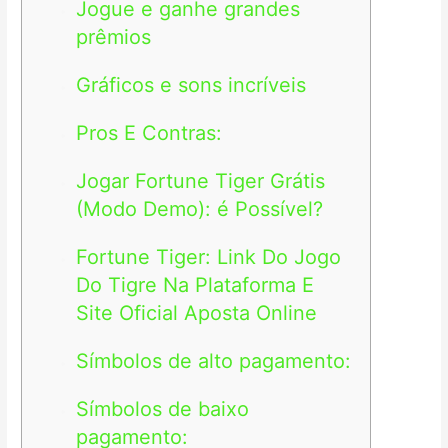
Jogue e ganhe grandes
prêmios
Gráficos e sons incríveis
Pros E Contras:
Jogar Fortune Tiger Grátis
(Modo Demo): é Possível?
Fortune Tiger: Link Do Jogo
Do Tigre Na Plataforma E
Site Oficial Aposta Online
Símbolos de alto pagamento:
Símbolos de baixo
pagamento: