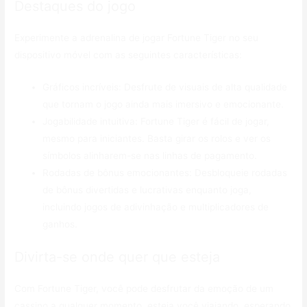
Destaques do jogo
Experimente a adrenalina de jogar Fortune Tiger no seu
dispositivo móvel com as seguintes características:
Gráficos incríveis: Desfrute de visuais de alta qualidade
que tornam o jogo ainda mais imersivo e emocionante.
Jogabilidade intuitiva: Fortune Tiger é fácil de jogar,
mesmo para iniciantes. Basta girar os rolos e ver os
símbolos alinharem-se nas linhas de pagamento.
Rodadas de bônus emocionantes: Desbloqueie rodadas
de bônus divertidas e lucrativas enquanto joga,
incluindo jogos de adivinhação e multiplicadores de
ganhos.
Divirta-se onde quer que esteja
Com Fortune Tiger, você pode desfrutar da emoção de um
cassino a qualquer momento, esteja você viajando, esperando