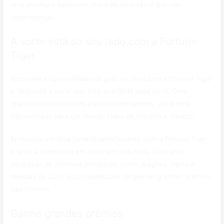
uma aventura selvagem cheia de diversão e grandes
recompensas.
A sorte está ao seu lado com a Fortune
Tiger
Aproveite a oportunidade de girar os rolos com o Fortune Tiger
e descubra a sorte que está guardada para você. Com
gráficos deslumbrantes e animações suaves, você será
transportado para um mundo cheio de mistério e riqueza.
Embarque em uma jornada emocionante com a Fortune Tiger
e sinta a adrenalina em cada giro dos rolos. Com uma
variedade de símbolos temáticos, como dragões, tigres e
moedas de ouro, as possibilidades de ganhar grandes prêmios
são infinitas.
Ganhe grandes prêmios