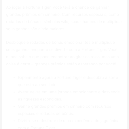
Ao jogar a Fortune Tiger, você terá a chance de ganhar
grandes prêmios em dinheiro. Com recursos especiais, como
rodadas de bônus e símbolos wild, suas chances de multiplicar
seus ganhos são ainda maiores.
Desbloqueie rodadas de bônus emocionantes e multiplique
seus ganhos enquanto se diverte com a Fortune Tiger. Você
nunca sabe o que pode encontrar ao girar os rolos, mas uma
coisa é certa – grandes prêmios estão esperando por você!
Experimente agora a Fortune Tiger e descubra a sorte
que está ao seu lado.
Aventure-se em uma jornada emocionante e desvende
as riquezas escondidas.
Ganhe grandes prêmios em dinheiro com recursos
especiais e rodadas de bônus.
Divirta-se e desfrute de uma experiência de jogo única
com a Fortune Tiger.