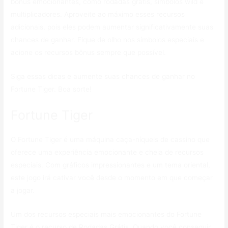
bônus emocionantes, como rodadas grátis, símbolos wild e
multiplicadores. Aproveite ao máximo esses recursos
adicionais, pois eles podem aumentar significativamente suas
chances de ganhar. Fique de olho nos símbolos especiais e
acione os recursos bônus sempre que possível.
Siga essas dicas e aumente suas chances de ganhar no
Fortune Tiger. Boa sorte!
Fortune Tiger
O Fortune Tiger é uma máquina caça-níqueis de cassino que
oferece uma experiência emocionante e cheia de recursos
especiais. Com gráficos impressionantes e um tema oriental,
este jogo irá cativar você desde o momento em que começar
a jogar.
Um dos recursos especiais mais emocionantes do Fortune
Tiger é o recurso de Rodadas Grátis. Quando você conseguir