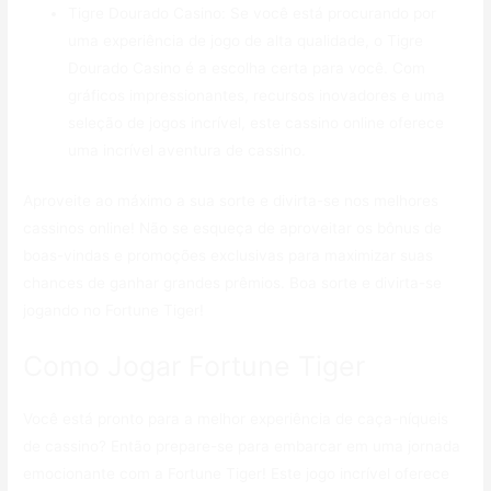
Tigre Dourado Casino: Se você está procurando por
uma experiência de jogo de alta qualidade, o Tigre
Dourado Casino é a escolha certa para você. Com
gráficos impressionantes, recursos inovadores e uma
seleção de jogos incrível, este cassino online oferece
uma incrível aventura de cassino.
Aproveite ao máximo a sua sorte e divirta-se nos melhores
cassinos online! Não se esqueça de aproveitar os bônus de
boas-vindas e promoções exclusivas para maximizar suas
chances de ganhar grandes prêmios. Boa sorte e divirta-se
jogando no Fortune Tiger!
Como Jogar Fortune Tiger
Você está pronto para a melhor experiência de caça-níqueis
de cassino? Então prepare-se para embarcar em uma jornada
emocionante com a Fortune Tiger! Este jogo incrível oferece