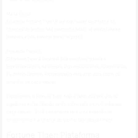
Maria Costa
Eu amo o Fortune Tiger! É um jogo super divertido e as
chances de ganhar são realmente altas. Já ganhei alguns
jackpots e não consigo parar de jogar!
Fernando Pereira
O Fortune Tiger é viciante! Sua interface gráfica é
impressionante e há sempre algo emocionante acontecendo.
Eu definitivamente recomendaria este jogo para todos os
amantes de caça-níqueis.
Experimente o Fortune Tiger hoje e descubra por que os
jogadores estão falando tanto sobre esta incrível máquina
caça-níqueis. Você certamente terá uma experiência
emocionante e a chance de ganhar grandes prêmios!
Fortune Tiger: Plataforma