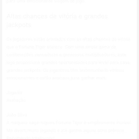
para uma emocionante viagem de jogo.
Altas chances de vitória e grandes
jackpots
Os jogadores estão animados com as altas chances de vitória
que o Fortune Tiger oferece. Com uma ampla gama de
combinações vencedoras e generosos multiplicadores, este
jogo proporciona grandes oportunidades para levar para casa
grandes jackpots. Os jogadores têm testemunhado vitórias
emocionantes e estão ansiosos para ganhar mais.
Jogador
Avaliação
João Silva
A máquina caça-níqueis Fortune Tiger é simplesmente incrível.
Me diverti muito jogando e até ganhei alguns bons prêmios.
Recomendo totalmente!