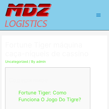
Main
Men
Fortune Tiger máquina
caça-níqueis de cassino
Uncategorized
/ By
admin
Содержимое
Fortune Tiger: Como
Funciona O Jogo Do Tigre?