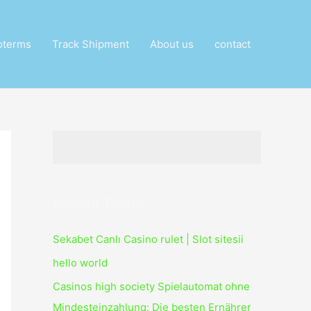
oterms
Track Shipment
About us
contact
Recent Posts
Sekabet Canlı Casino rulet | Slot sitesii
hello world
Casinos high society Spielautomat ohne
Mindesteinzahlung: Die besten Ernährer