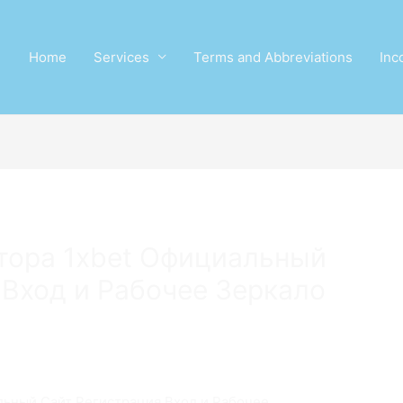
Home
Services
Terms and Abbreviations
Inc
тора 1xbet Официальный
 Вход и Рабочее Зеркало
льный Сайт Регистрация Вход и Рабочее