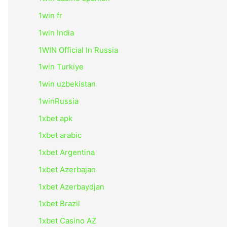
1win fr
1win India
1WIN Official In Russia
1win Turkiye
1win uzbekistan
1winRussia
1xbet apk
1xbet arabic
1xbet Argentina
1xbet Azerbajan
1xbet Azerbaydjan
1xbet Brazil
1xbet Casino AZ