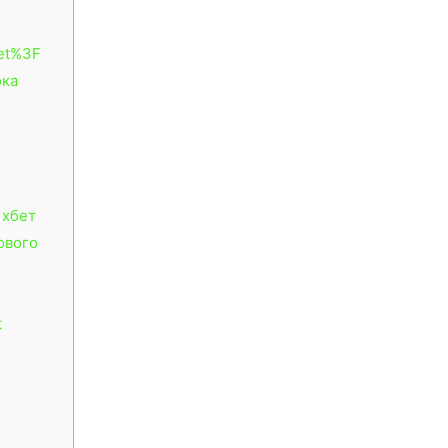
et%3F
ока
1хбет
ового
t