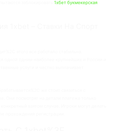
 пытаются заблокировать
1хбет букмекерская
я 1xbet – Ставки На Спорт
ит%2C этого все работало стабильна.
ся одной одним наиболее крупнейших и России и
ственные услуги и честно выплачивает
брабатывается%2C же стоит связаться с
е. Они посмотрят на детали платежа только
конкретный взятом случае. Игроки могут делать
осле прохождения регистрации.
ать С 1xbet%3F