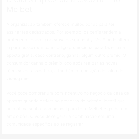
Melbet
A organização também oferece muitos bônus para ter
assinantes cadastrados. Por exemplo, os perfis tendem a
proteger as coisas por causa do seu hobby. Você pode alterá-
lo para possuir um bom código promocional para fazer uma
aposta grátis, caso contrário, ganhar algum outro prêmio. O
consumidor ganha o prêmio logo após realizar as novas
técnicas de assinatura, e também a reposição do saldo do
videogame.
Você pode comprar um bom incentivo no negócio da casa de
apostas quando estiver no processo de adesão. Identifique
uma ótima senha promocional para ter o Melbet e ganhe um
amplo bônus. Você deve gerar a combinação em uma
comunidade específica ao se registrar.