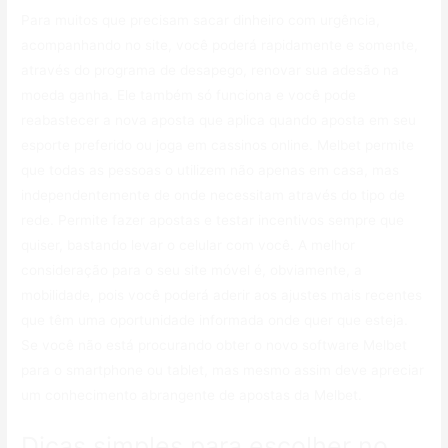
Para muitos que precisam sacar dinheiro com urgência,
acompanhando no site, você poderá rapidamente e somente,
através do programa de desapego, renovar sua adesão na
moeda ganha. Ele também só funciona e você pode
reabastecer a nova aposta que aplica quando aposta em seu
esporte preferido ou joga em cassinos online. Melbet permite
que todas as pessoas o utilizem não apenas em casa, mas
independentemente de onde necessitam através do tipo de
rede. Permite fazer apostas e testar incentivos sempre que
quiser, bastando levar o celular com você. A melhor
consideração para o seu site móvel é, obviamente, a
mobilidade, pois você poderá aderir aos ajustes mais recentes
que têm uma oportunidade informada onde quer que esteja.
Se você não está procurando obter o novo software Melbet
para o smartphone ou tablet, mas mesmo assim deve apreciar
um conhecimento abrangente de apostas da Melbet.
Dicas simples para escolher no