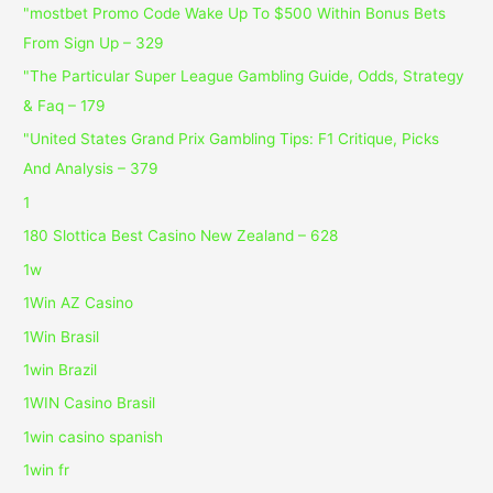
"mostbet Promo Code Wake Up To $500 Within Bonus Bets
From Sign Up – 329
"The Particular Super League Gambling Guide, Odds, Strategy
& Faq – 179
"United States Grand Prix Gambling Tips: F1 Critique, Picks
And Analysis – 379
1
180 Slottica Best Casino New Zealand – 628
1w
1Win AZ Casino
1Win Brasil
1win Brazil
1WIN Casino Brasil
1win casino spanish
1win fr