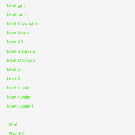
1xbet giriş
1xbet india
1xbet Kazahstan
1xbet Korea
1xbet KR
1xbet malaysia
1xbet Morocco
1xbet pt
1xbet RU
1xbet russia
1xbet russian
1xbet russian1
2
22bet
22Bet BD