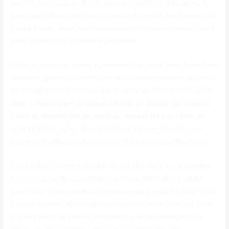
permite que você se divirta apenas jogando o videogame. O
jogo mais utilizado em todo o mundo é dividido em dezenas de
ligas e títulos. Além das correspondências de identidade, você
pode apostar em incidentes adicionais.
Como a opção de venda é reabastecida, você pode fazer suas
primeiras apostas no site e manter o monitoramento de todos
os incidentes.Tornando-se um membro da Melbet Índia, você
deve completar um processo simples de adesão para indicar
todas as orientações necessárias. Melbet faz você brincar
com múltiplas ações de comissões e saques. O mais novo
sistema de afiliados oferece um link para compartilhamento.
E nas máquinas caça-níqueis de cassino úteis, você também
tem uma série de jogos online de mesa. Eles são o padrão
para evitar a transferência de black-jack devido à roleta. Toda
a nossa análise da Melbet descobriu que você pode até fazer
uso dos hosts de pôquer eletrônico, que são distinções da