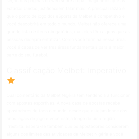
seção das páginas da web sobre a qual imaginamos que os
Estados Unidos justificassem falar mais. A principal razão é
que o ponto de jogo dos eSports da Melbet é competitivo e
você descobrirá em todo o mundo. Melbet não oferece uma
grande lista de itens obrigatórios, mas eles têm alguns que as
pessoas desejam enfatizar. Como você termina nessa área,
você é capaz de ver três áreas fundamentais para a maior
parte do seu futebol.
Classificação Melbet: Imperativo
Qual comentário da Melbet Nigéria tem tendência a funcionar
com apostas esportivas. A nova casa de apostas recebe
apostadores de todo o mundo, desde que estejam longe dos
anos legais de jogo e você esteja longe de uma região
irrestrita. Espera-se também que os apostadores considerem
alguns dos limites das atividades da Melbet Nigéria e você