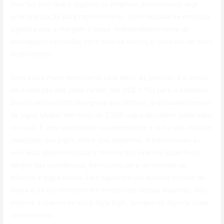
Isso faz com que o registro na empresa demonstrada seja
uma boa opção para representante. Uma espiada na empresa
significa que a margem é baixa. Independentemente da
abordagem escolhida, você precisa começar clicando no novo
botão Entrar.
Uma coisa muito importante para atrair as pessoas é o bônus
de aceitação que pode render até US$ 1.750 para o equilíbrio.
Devido ao nível dos designers que utilizam, o estabelecimento
de jogos Melbet tem mais de 2.200 jogos de casino publicados
no local. É uma quantidade surpreendente e outra das maiores
variações dos jogos online que testamos. A transmissão ao
vivo está disponível para a maioria dos eventos esportivos
dentro das ocorrências, bem como para os torneios de
eSports e jogos online. Eles capturam um número incrível de
áreas e as transformam em tempo real nesses esportes. Não
importa a que horas você faça login, sempre há alguma coisa
acontecendo.