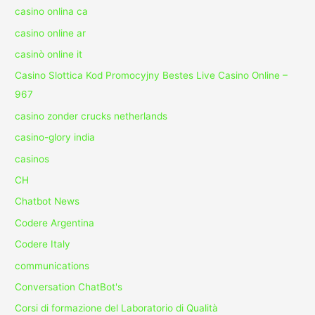
casino onlina ca
casino online ar
casinò online it
Casino Slottica Kod Promocyjny Bestes Live Casino Online –
967
casino zonder crucks netherlands
casino-glory india
casinos
CH
Chatbot News
Codere Argentina
Codere Italy
communications
Conversation ChatBot's
Corsi di formazione del Laboratorio di Qualità