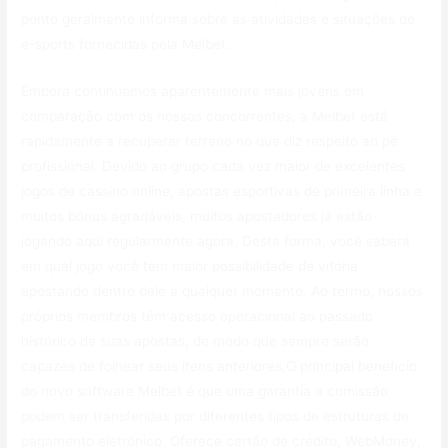
ponto geralmente informa sobre as atividades e situações de
e-sports fornecidas pela Melbet.
Embora continuemos aparentemente mais jovens em
comparação com os nossos concorrentes, a Melbet está
rapidamente a recuperar terreno no que diz respeito ao pé
profissional. Devido ao grupo cada vez maior de excelentes
jogos de cassino online, apostas esportivas de primeira linha e
muitos bônus agradáveis, muitos apostadores já estão
jogando aqui regularmente agora. Desta forma, você saberá
em qual jogo você tem maior possibilidade de vitória
apostando dentro dele a qualquer momento. Ao termo, nossos
próprios membros têm acesso operacional ao passado
histórico de suas apostas, de modo que sempre serão
capazes de folhear seus itens anteriores.O principal benefício
do novo software Melbet é que uma garantia e comissão
podem ser transferidas por diferentes tipos de estruturas de
pagamento eletrónico. Oferece cartão de crédito, WebMoney,