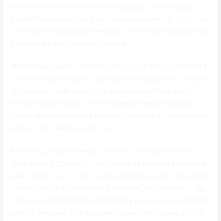
em seu nome antes de fazer um depósito. O bônus é pago
imediatamente após o primeiro reabastecimento da conta, se
você estiver ocupado nos setores mais recentes na pesquisa
individual em sua assinatura pessoal.
Melbet experimente um agente de apostas on-line confiável e
confiável, registrado pelo especialista em apostas de Curaçao.
Haverá uma mudança positiva entre a experiência de um
software celular ou de um PC? Os novos recursos do seu
próprio aplicativo para ter telefones celulares e computadores
pessoais são realmente idênticos.
A menos que você forneça uma conta, tente pressionar o
novo botão “Registrar” e você seguirá as técnicas esperadas
para verificar sua conta. Escolha um local e você pode pastar
o termo para que possa obter o software, caso contrário, siga
a nova solução padrão e você criará o programa. A vantagem
permite recuperar 10% das apostas perdidas durante um mês.