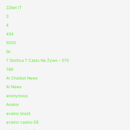
22bet IT
3
4
454
5000
5k
7 Slottica 7 Czatu Na Żywo – 570
789
AI Chatbot News
AI News
anonymous
Aviator
aviator brazil
aviator casino DE