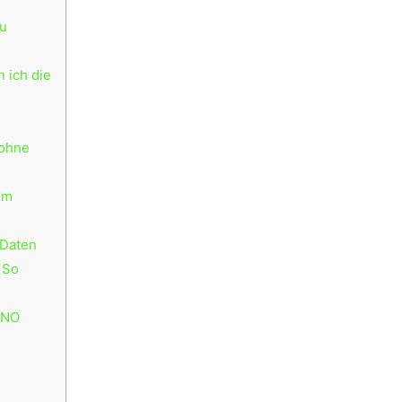
zu
 ich die
 ohne
rem
 Daten
 So
INO