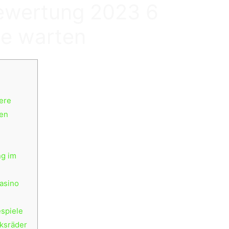
ewertung 2023 6
le warten
ere
len
ng im
asino
espiele
cksräder