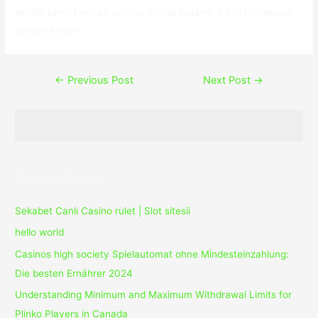
keyfini karn. Elenceli oyunlar annda kullann. 7 Slots’n rakipsiz
dnyasna katln!
Post
←
Previous Post
Next Post
→
navigation
Recent Posts
Sekabet Canlı Casino rulet | Slot sitesii
hello world
Casinos high society Spielautomat ohne Mindesteinzahlung:
Die besten Ernährer 2024
Understanding Minimum and Maximum Withdrawal Limits for
Plinko Players in Canada