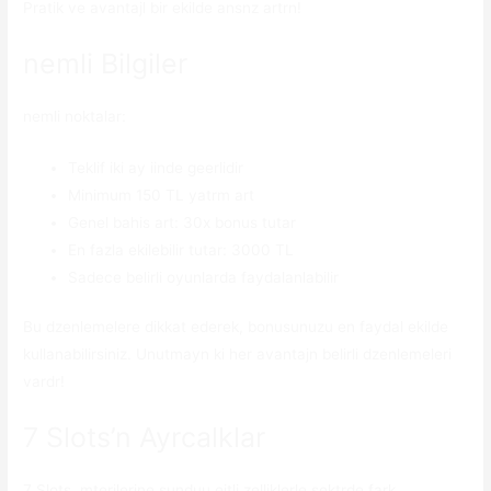
Pratik ve avantajl bir ekilde ansnz artrn!
nemli Bilgiler
nemli noktalar:
Teklif iki ay iinde geerlidir
Minimum 150 TL yatrm art
Genel bahis art: 30x bonus tutar
En fazla ekilebilir tutar: 3000 TL
Sadece belirli oyunlarda faydalanlabilir
Bu dzenlemelere dikkat ederek, bonusunuzu en faydal ekilde
kullanabilirsiniz. Unutmayn ki her avantajn belirli dzenlemeleri
vardr!
7 Slots’n Ayrcalklar
7 Slots, mterilerine sunduu eitli zelliklerle sektrde fark