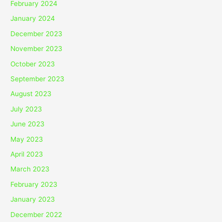
February 2024
January 2024
December 2023
November 2023
October 2023
September 2023
August 2023
July 2023
June 2023
May 2023
April 2023
March 2023
February 2023
January 2023
December 2022