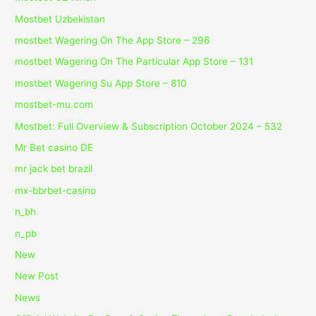
Mostbet Uzbekistan
‎mostbet Wagering On The App Store – 296
‎mostbet Wagering On The Particular App Store – 131
‎mostbet Wagering Su App Store – 810
mostbet-mu.com
Mostbet: Full Overview & Subscription October 2024 – 532
Mr Bet casino DE
mr jack bet brazil
mx-bbrbet-casino
n_bh
n_pb
New
New Post
News