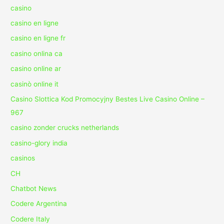
casino
casino en ligne
casino en ligne fr
casino onlina ca
casino online ar
casinò online it
Casino Slottica Kod Promocyjny Bestes Live Casino Online –
967
casino zonder crucks netherlands
casino-glory india
casinos
CH
Chatbot News
Codere Argentina
Codere Italy