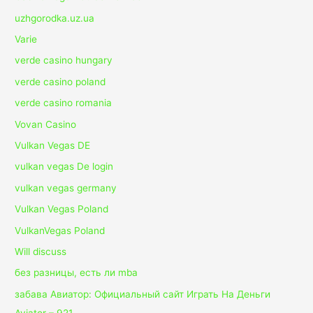
uzhgorodka.uz.ua
Varie
verde casino hungary
verde casino poland
verde casino romania
Vovan Casino
Vulkan Vegas DE
vulkan vegas De login
vulkan vegas germany
Vulkan Vegas Poland
VulkanVegas Poland
Will discuss
без разницы, есть ли mba
забава Авиатор: Официальный сайт Играть На Деньги
Aviator – 921