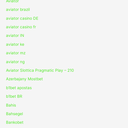
Aviator
aviator brazil
aviator casino DE
aviator casino fr
aviator IN
aviator ke
aviator mz
aviator ng
Aviator Slottica Pragmatic Play – 210
Azerbajany Mostbet
b1bet apostas
b1bet BR
Bahis
Bahsegel
Bankobet