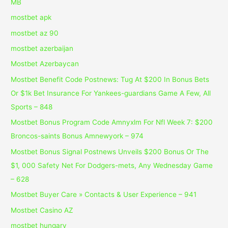
MB
mostbet apk
mostbet az 90
mostbet azerbaijan
Mostbet Azerbaycan
Mostbet Benefit Code Postnews: Tug At $200 In Bonus Bets
Or $1k Bet Insurance For Yankees-guardians Game A Few, All
Sports – 848
Mostbet Bonus Program Code Amnyxlm For Nfl Week 7: $200
Broncos-saints Bonus Amnewyork – 974
Mostbet Bonus Signal Postnews Unveils $200 Bonus Or The
$1, 000 Safety Net For Dodgers-mets, Any Wednesday Game
– 628
Mostbet Buyer Care » Contacts & User Experience – 941
Mostbet Casino AZ
mostbet hungary