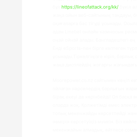
бұл
https://lineofattack.org/kk/
бүкіл ә
жаңа ойын веб-сайтының таңдауы, б
оқиғаларға бәс тігуді ұсынады. Осы
адам Linebet онлайн казиносын ресми
оңай ойнай алады. Бангладештегі ең
Енді eSports-пен бірге көптеген түр
ұсынады.Тіркелгіңізге кіріп, барлық
жаңа дисплейдің жоғарғы жағындағы
Moorepower.co.nz сайтымен көңіл кө
ойлаған нәрселердің барлығын жари
бірақ екеуі де көрінбейді! Ол басқа 
оларда жоқ. Қолжетімді емес элект
толық мекенжайды көрсетпейді және
нөмірін көрсетуіңіз мүмкін. Біз көй
мекенжайын алмадық, әйтпесе сома