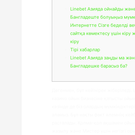
Linebet Азияда ойнайды және
Бангладеште болуыңыз мүмк
Интернетте Сізге беделді ве
сайтқа көмектесу үшін кіру 
кіру
Тірі хабарлар
Linebet Азияда заңды ма жән
Бангладешке барасыз ба?
Дегенмен, бұл кейінірек жіберіледі. L
казино ойын бизнесіне қатысты ойы
кезінде де біз олардың мүмкіндіктер
аламыз. Бұл нақты факт әлемнің ке
расталады. Қолма-қол ақшамен ойын 
жазылу және Мистер үшін негізгі ор