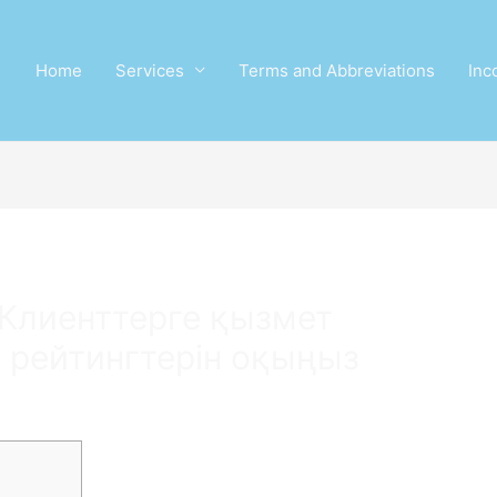
Home
Services
Terms and Abbreviations
Inc
 Клиенттерге қызмет
 рейтингтерін оқыңыз