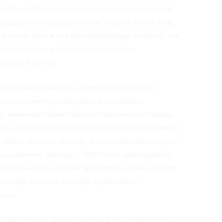
бен таныс болмасаңыз, артық ақша жұмсау оңай.
қшаңызды жоғалтуыңыз мүмкін. Барлық Globe Mug
еткізу үшін және сіз науқандарды өткізесіз, тек
ңа тамақтану жоспарында ала алатын
аңызға кіріңіз.
қ ұсыныстарыңызды қорғау үшін қауіпсіз
на көз жеткізу маңызды. Осы себепті,
лу мүмкіндігі бейне ойынға байланысты тамаша
н, сізге әлі де сатушы тіркелгісін басқару қажет
 кезде, мысалы, Bovada, сіз шын мәнінде сатушы
луы мүмкін. Баяулау – 100% тегін, дайындалған
йне ойынының қалауын арттырады. Соның ішінде
сетеді және сіз өзіңіздің құмар ойын
сыз.
шін футболдың үлкен таңдауы бар. Linebet.com –