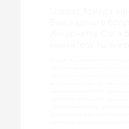
Linebet Азияда ой
Бангладеште болу
Интернетте Сізге 
көмектесу үшін кір
Бұл сайт сізге тікелей нәтижелерді к
сәйкес келеді және сіз тікелей сәйк
тамаша қара және қызыл рулетка дө
ағынмен ойнатылады, бұл нағыз жергі
жасаушыларды көрсетеді. Жеке адам с
элементтері айналдыруға тырысады, 
табады, сонымен қатар пайда шыныме
аулаудан алшақ және сіз балық аула
байланысты ерекше топты кездестіруг