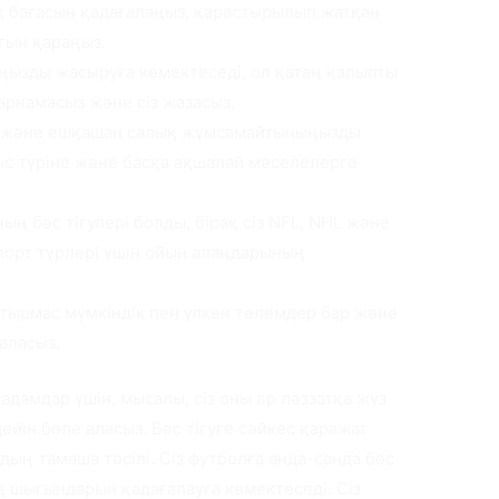
қ бағасын қадағалаңыз, қарастырылып жатқан
ғын қараңыз.
ыңызды жасыруға көмектеседі, ол қатаң қалыпты
арнамасыз және сіз жазасыз.
зді және ешқашан салық жұмсамайтыныңызды
быс түріне және басқа ақшалай мәселелерге
.
ың бәс тігулері болды, бірақ сіз NFL, NHL және
спорт түрлері үшін ойын алаңдарының
тырмас мүмкіндік пен үлкен төлемдер бар және
аласыз.
 адамдар үшін, мысалы, сіз оны әр ләззатқа жүз
йін бөле аласыз. Бәс тігуге сәйкес қаражат
ың тамаша тәсілі. Сіз футболға анда-санда бәс
ң шығындарын қадағалауға көмектеседі. Сіз