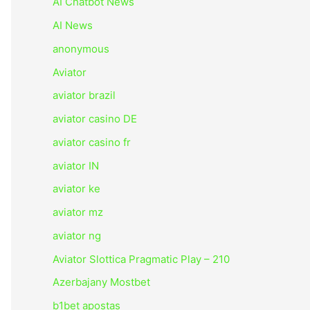
AI Chatbot News
AI News
anonymous
Aviator
aviator brazil
aviator casino DE
aviator casino fr
aviator IN
aviator ke
aviator mz
aviator ng
Aviator Slottica Pragmatic Play – 210
Azerbajany Mostbet
b1bet apostas