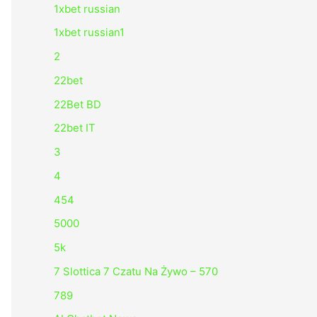
1xbet russian
1xbet russian1
2
22bet
22Bet BD
22bet IT
3
4
454
5000
5k
7 Slottica 7 Czatu Na Żywo – 570
789