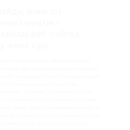
найды және сіз
ыңыз мүмкін –
беделді веб-сайтқа
у және кіру
өруге мүмкіндік береді, жалпы өнімділікке
естіктерді көре аласыз. Барлық рулетка ойыны
ңгелегі бар ерекше бейімделген студиялардан
лікті казиноның ішінде жаңа ставка
анға бәс тігуі керек, содан кейін басқару
ал алдын алған гольф добы жаңа сәтті санды
н де тиімді таңдау жасағандарға төленеді. Аң
йтын ерлі-зайыптылар Linebet ойынының түріне
е дайын болды. Егер сіздің серіктесіңіз