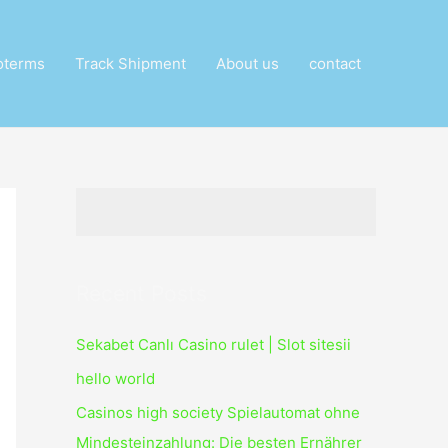
oterms
Track Shipment
About us
contact
Recent Posts
Sekabet Canlı Casino rulet | Slot sitesii
hello world
Casinos high society Spielautomat ohne
Mindesteinzahlung: Die besten Ernährer