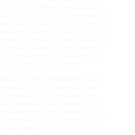
лем бойынша жүздеген мың ойыншылар үшін
ұл арнайы спорт кітапшасы күн сайын мыңдаған
лайша, жаңа нұсқаулықты аяқтағаннан кейін, жеке
 веб-сайттан да, тіпті ең жаңа Linebet APK-де де
 танымал онлайн ойын веб-сайттарының бірі.
лі спорттық іс-шараларға тікелей онлайн ағынды
 оңай қол жетімді тікелей арналарды көру үшін
 «Тікелей эфир» түймесін басыңыз.
термеңіз, бұл жаңа Зеландияда емес және сіз
яламайды. Олар өте жылдам өтеуді ұсынады,
веб-сайттардағы суреттерді орнатады, бірақ
рондық пошта мекенжайын жариялау үшін жай
 сіз бұдан былай қызметте болмайтын телефон
лек сатып алдық және растау электрондық пошта
ны қадағалаймыз.