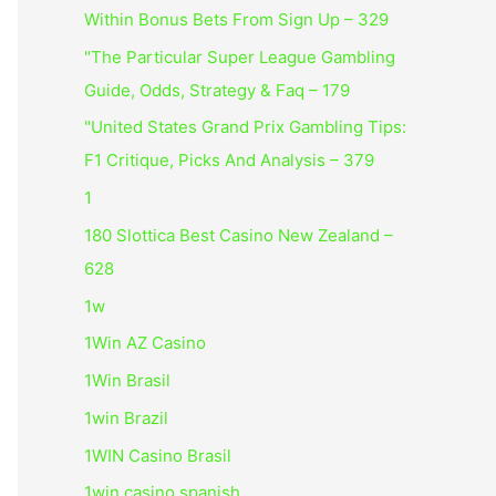
Within Bonus Bets From Sign Up – 329
"The Particular Super League Gambling
Guide, Odds, Strategy & Faq – 179
"United States Grand Prix Gambling Tips:
F1 Critique, Picks And Analysis – 379
1
180 Slottica Best Casino New Zealand –
628
1w
1Win AZ Casino
1Win Brasil
1win Brazil
1WIN Casino Brasil
1win casino spanish