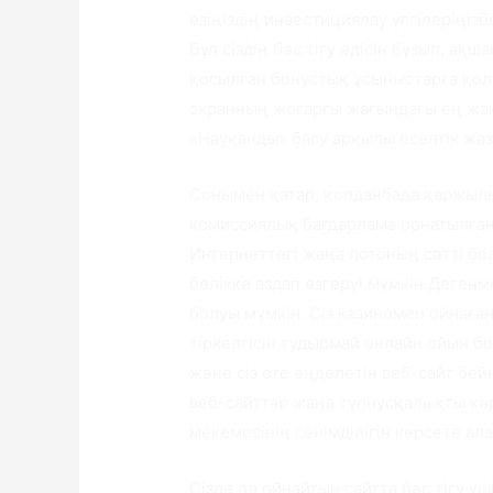
өзіңіздің инвестициялау үлгілеріңіз
Бұл сіздің бәс тігу әдісін бұзып, а
қосылған бонустық ұсыныстарға қол ж
экранның жоғарғы жағындағы ең жа
«Науқанды» басу арқылы есептік жазб
Сонымен қатар, қолданбада қаржылы
комиссиялық бағдарлама орнатылғаны
Интернеттегі жаңа лотоның сәтті бо
бөлікке аздап өзгеруі мүмкін.Дегенме
болуы мүмкін. Сіз казиномен ойнаған
тіркелгісін тудырмай онлайн ойын бо
және сіз өте өңделетін веб-сайт бе
веб-сайттар жаңа түпнұсқалықты көр
мекемесінің сенімділігін көрсете ала
Сізде ол ойнайтын сайтта бәс тігу ү