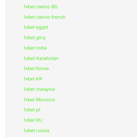
1xbet casino BD
1xbet casino french
1xbet egypt
1xbet giriş
1xbet india
1xbet Kazahstan
1xbet Korea
1xbet KR
1xbet malaysia
1xbet Morocco
1xbet pt
1xbet RU
1xbet russia