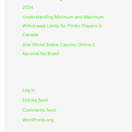
2024
Understanding Minimum and Maximum
Withdrawal Limits for Plinko Players in
Canada
Site Oficial Sobre Cassino Online E
Apostas No Brasil
Meta
Log in
Entries feed
Comments feed
WordPress.org