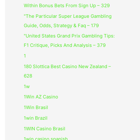
Within Bonus Bets From Sign Up – 329
"The Particular Super League Gambling
Guide, Odds, Strategy & Faq – 179
"United States Grand Prix Gambling Tips:
F1 Critique, Picks And Analysis – 379
1
180 Slottica Best Casino New Zealand –
628
1w
1Win AZ Casino
1Win Brasil
1win Brazil
1WIN Casino Brasil
1win casino spanish