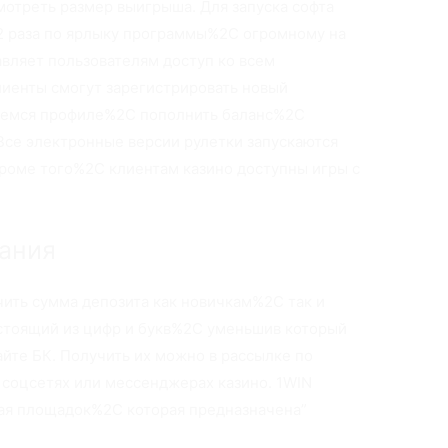
мотреть размер выигрыша. Для запуска софта
2 раза по ярлыку программы%2C огромному на
вляет пользователям доступ ко всем
иенты смогут зарегистрировать новый
щемся профиле%2C пополнить баланс%2C
Все электронные версии рулетки запускаются
 Кроме того%2C клиентам казино доступны игры с
пания
чить сумма депозита как новичкам%2C так и
стоящий из цифр и букв%2C уменьшив который
айте БК. Получить их можно в рассылке по
 соцсетях или мессенджерах казино. 1WIN
ная площадок%2C которая предназначена”