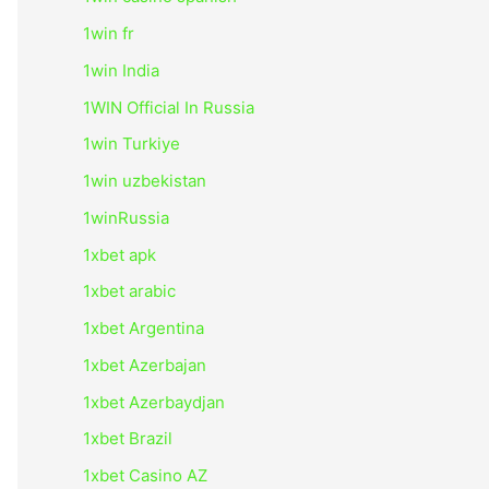
1win fr
1win India
1WIN Official In Russia
1win Turkiye
1win uzbekistan
1winRussia
1xbet apk
1xbet arabic
1xbet Argentina
1xbet Azerbajan
1xbet Azerbaydjan
1xbet Brazil
1xbet Casino AZ