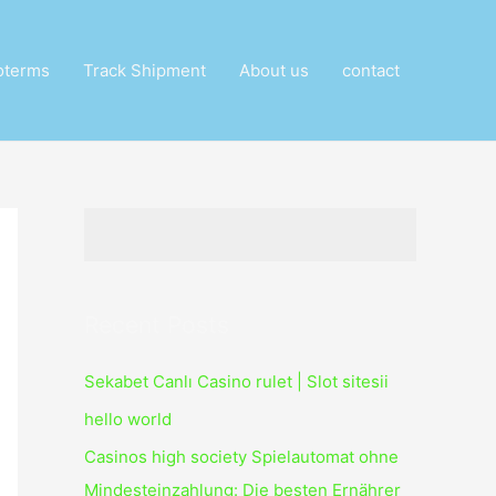
oterms
Track Shipment
About us
contact
Recent Posts
Sekabet Canlı Casino rulet | Slot sitesii
hello world
Casinos high society Spielautomat ohne
Mindesteinzahlung: Die besten Ernährer