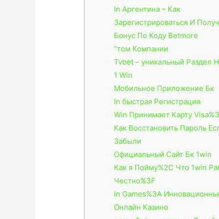
In Аргентина – Как
Зарегистрироваться И Полу
Бонус По Коду Betmore
“том Компании
Tvbet – уникальный Раздел 
1 Win
Мобильное Приложение Бк
In быстрая Регистрация
Win Принимает Карту Visa%
Как Восстановить Пароль Ес
Забыли
Официальный Сайт Бк 1win
Как я Пойму%2C Что 1win Ра
Честно%3F
In Games%3A Инновационны
Онлайн Казино