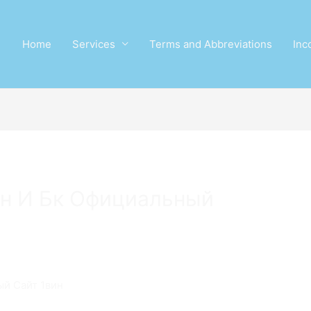
Home
Services
Terms and Abbreviations
Inc
йн И Бк Официальный
ый Сайт 1вин